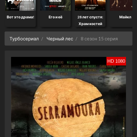
Вот это драма!
Его и её
28 лет спустя:
Майкл
Храм костей
Турбосериал
Черный лес
8 сезон 15 серия
HD 1080