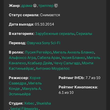
Жанр:
драма
😫
триллер
🤯
Статус сериала:
Снимается
Дата выхода:
05.10.2014
В категориях:
Зарубежные сериалы
Сериалы
Перевод:
Озвучка Sony Sci-Fi
В ролях:
Лусия Регейро
Мигель Анхель Бланко
Альфонсо Агра
Сабела Аран
Уксия Бланко
Мигель
Каналехо
Ксабьер Дейв
Чечу Сальгадо
Монти
Кастиньейрас
Антонио Моурелос
Режиссер:
Хорхе
Рейтинг IMDb:
7.7 из 10
Сааведра
Мигель
Рейтинг Кинопоиска:
Конде
Мануэль А.
6.1 из 10
Эспиньейра
Студия:
Xebec
Shueisha
Sentai Filmworks