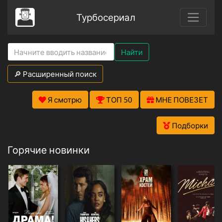
Турбосериал
Найти
🔎 Расширенный поиск
Я смотрю
ТОП 50
МНЕ ПОВЕЗЕТ
Подборки
Горячие новинки