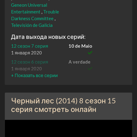
Geneon Universal
Entertainment
Trouble
Darkness Committee
Televisión de Galicia
Дата выхода новых серий:
12 сезон 7 серия
10 de Maio
1 января 2020
12 сезон 6 серия
A verdade
1 января 2020
12 сезон 5 серия
Non estamos tolos
1 января 2020
12 сезон 4 серия
Inimigos reais, amigos
Черный лес (2014) 8 сезон 15
imaxinarios
1 января 2020
серия смотреть онлайн
12 сезон 3 серия
Baixo a pel
1 января 2020
12 сезон 2 серия
Ha ser culpa das árbores