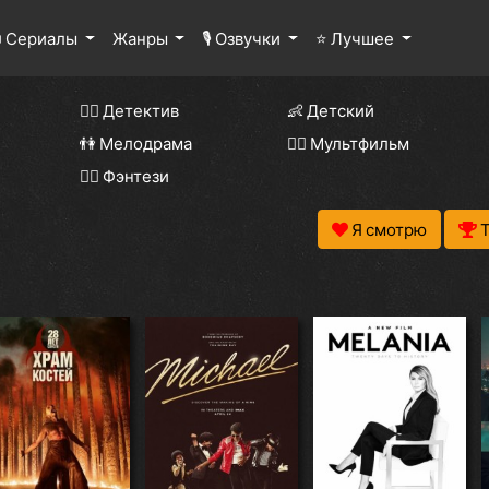
 Сериалы
Жанры
🎙 Озвучки
⭐ Лучшее
🕵️‍♂️ Детектив
👶 Детский
👫 Мелодрама
🧚‍♀️ Мультфильм
🧝‍♂️ Фэнтези
Я смотрю