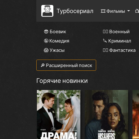
Турбосериал
🎞 Фильмы

😎 Боевик
👨‍✈️ Военный
🤪 Комедия
🔪 Криминал
😱 Ужасы
🧙‍♀️ Фантастика
🔎 Расширенный поиск
Горячие новинки