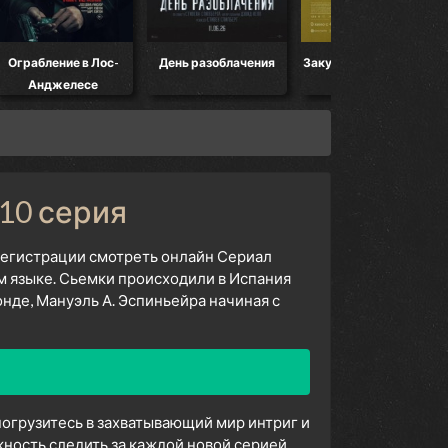
Ограбление в Лос-
День разоблачения
Закулисье реальности
Анджелесе
 10 серия
 регистрации смотреть онлайн Сериал
м языке. Сьемки происходили в Испания
де, Мануэль А. Эспиньейра начиная с
погрузитесь в захватывающий мир интриг и
ность следить за каждой новой серией