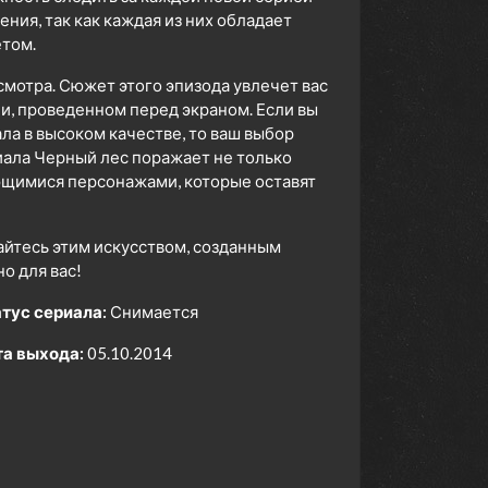
ия, так как каждая из них обладает
том.
смотра. Сюжет этого эпизода увлечет вас
ни, проведенном перед экраном. Если вы
а в высоком качестве, то ваш выбор
ала Черный лес поражает не только
ющимися персонажами, которые оставят
айтесь этим искусством, созданным
 для вас!
тус сериала:
Снимается
а выхода:
05.10.2014