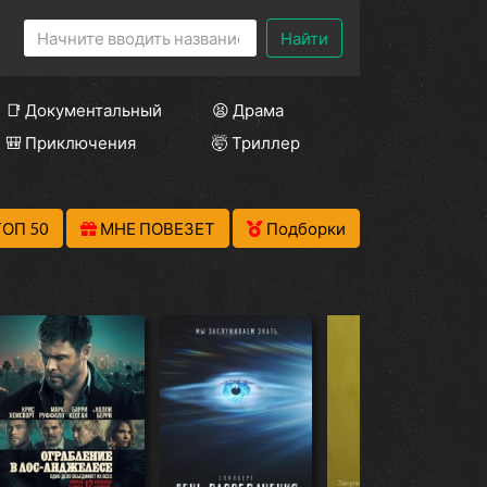
Найти
📑 Документальный
😫 Драма
🎒 Приключения
🤯 Триллер
ТОП 50
МНЕ ПОВЕЗЕТ
Подборки