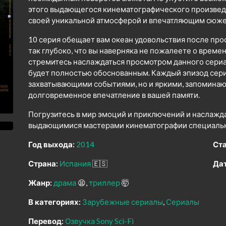
этого выдающегося кинематографического произведен
своей уникальной атмосферой и впечатляющим сюже
10 серия обещает вам океан удовольствия после про
так глубоко, что вы наверняка не пожалеете о време
стремитесь наслаждаться просмотром данного сериал
будет полностью обоснованным. Каждый эпизод сери
захватывающими событиями, но и яркими, запомина
долговременное впечатление в вашей памяти.
Погрузитесь в мир эмоций и приключений и наслажд
выдающимися мастерами кинематографии специально
Год выхода:
2014
Ста
Страна:
Испания
🇪🇸
Дат
Жанр:
драма
😫
триллер
🤯
В категориях:
Зарубежные сериалы
Сериалы
Перевод:
Озвучка Sony Sci-Fi