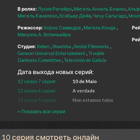
В ролях:
Лусия Регейро
Мигель Анхель Бланко
Альф
Мигель Каналехо
Ксабьер Дейв
Чечу Сальгадо
Монт
Режиссер:
Хорхе Сааведра
Мигель Конде
Рей
Мануэль А. Эспиньейра
Рей
Студия:
Xebec
Shueisha
Sentai Filmworks
Geneon Universal Entertainment
Trouble
Darkness Committee
Televisión de Galicia
Дата выхода новых серий:
12 сезон 7 серия
10 de Maio
12 сезон 6 серия
A verdade
12 сезон 5 серия
Non estamos tolos
12 сезон 4 серия
Inimigos reais, amigos imaxinar
12 сезон 3 серия
Baixo a pel
12 сезон 2 серия
Ha ser culpa das árbores
н 10 серия смотреть онлайн
12 сезон 1 серия
Pantasmas do pasado