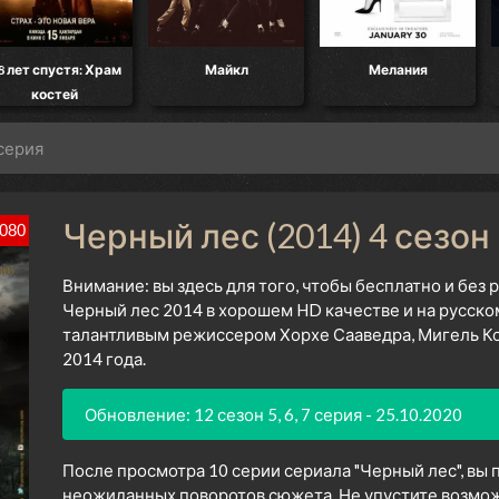
8 лет спустя: Храм
Майкл
Мелания
костей
 серия
Черный лес (2014) 4 сезон
080
Внимание: вы здесь для того, чтобы бесплатно и без
Черный лес 2014 в хорошем HD качестве и на русско
талантливым режиссером Хорхе Сааведра, Мигель Кон
2014 года.
Обновление: 12 сезон 5, 6, 7 серия - 25.10.2020
После просмотра 10 серии сериала "Черный лес", вы 
неожиданных поворотов сюжета. Не упустите возмож