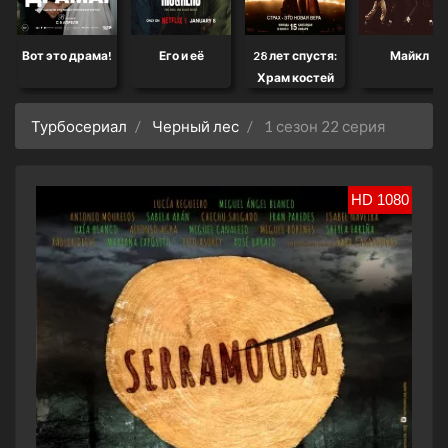
Вот это драма!
Его и её
28 лет спустя:
Майкл
Храм костей
Турбосериал
Черный лес
1 сезон 22 серия
HD 1080