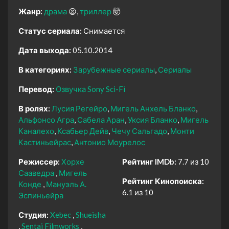
Жанр:
драма
😫
триллер
🤯
Статус сериала:
Снимается
Дата выхода:
05.10.2014
В категориях:
Зарубежные сериалы
Сериалы
Перевод:
Озвучка Sony Sci-Fi
В ролях:
Лусия Регейро
Мигель Анхель Бланко
Альфонсо Агра
Сабела Аран
Уксия Бланко
Мигель
Каналехо
Ксабьер Дейв
Чечу Сальгадо
Монти
Кастиньейрас
Антонио Моурелос
Режиссер:
Хорхе
Рейтинг IMDb:
7.7 из 10
Сааведра
Мигель
Рейтинг Кинопоиска:
Конде
Мануэль А.
6.1 из 10
Эспиньейра
Студия:
Xebec
Shueisha
Sentai Filmworks