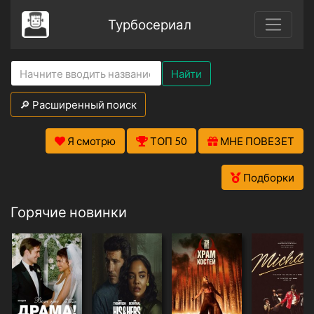
Турбосериал
Найти
🔎 Расширенный поиск
Я смотрю
ТОП 50
МНЕ ПОВЕЗЕТ
Подборки
Горячие новинки