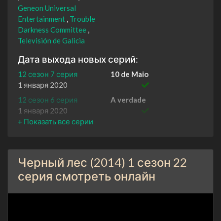
Geneon Universal
Entertainment
Trouble
Darkness Committee
Televisión de Galicia
Дата выхода новых серий:
12 сезон 7 серия
10 de Maio
1 января 2020
12 сезон 6 серия
A verdade
1 января 2020
12 сезон 5 серия
Non estamos tolos
1 января 2020
12 сезон 4 серия
Inimigos reais, amigos
Черный лес (2014) 1 сезон 22
imaxinarios
1 января 2020
серия смотреть онлайн
12 сезон 3 серия
Baixo a pel
1 января 2020
12 сезон 2 серия
Ha ser culpa das árbores