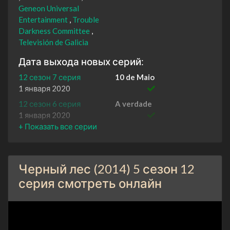
Geneon Universal
Entertainment
Trouble
Darkness Committee
Televisión de Galicia
Дата выхода новых серий:
12 сезон 7 серия
10 de Maio
1 января 2020
12 сезон 6 серия
A verdade
1 января 2020
12 сезон 5 серия
Non estamos tolos
1 января 2020
12 сезон 4 серия
Inimigos reais, amigos
Черный лес (2014) 5 сезон 12
imaxinarios
1 января 2020
серия смотреть онлайн
12 сезон 3 серия
Baixo a pel
1 января 2020
12 сезон 2 серия
Ha ser culpa das árbores