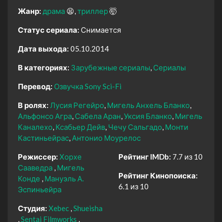
Жанр:
драма
😫
триллер
🤯
Статус сериала:
Снимается
Дата выхода:
05.10.2014
В категориях:
Зарубежные сериалы
Сериалы
Перевод:
Озвучка Sony Sci-Fi
В ролях:
Лусия Регейро
Мигель Анхель Бланко
Альфонсо Агра
Сабела Аран
Уксия Бланко
Мигель
Каналехо
Ксабьер Дейв
Чечу Сальгадо
Монти
Кастиньейрас
Антонио Моурелос
Режиссер:
Хорхе
Рейтинг IMDb:
7.7 из 10
Сааведра
Мигель
Рейтинг Кинопоиска:
Конде
Мануэль А.
6.1 из 10
Эспиньейра
Студия:
Xebec
Shueisha
Sentai Filmworks