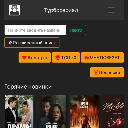
Турбосериал
Найти
🔎 Расширенный поиск
Я смотрю
ТОП 50
МНЕ ПОВЕЗЕТ
Подборки
Горячие новинки