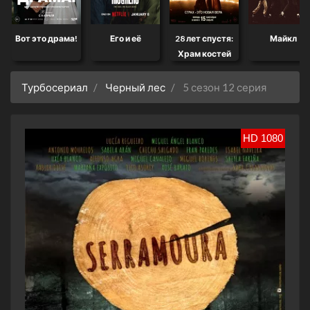
Вот это драма!
Его и её
28 лет спустя:
Майкл
Храм костей
Турбосериал
Черный лес
5 сезон 12 серия
HD 1080