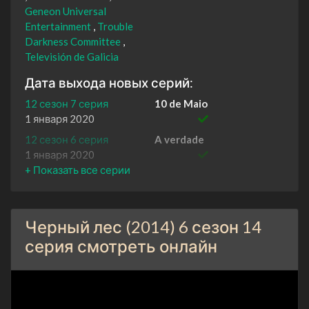
Geneon Universal
Entertainment
Trouble
Darkness Committee
Televisión de Galicia
Дата выхода новых серий:
12 сезон 7 серия
10 de Maio
1 января 2020
12 сезон 6 серия
A verdade
1 января 2020
12 сезон 5 серия
Non estamos tolos
1 января 2020
12 сезон 4 серия
Inimigos reais, amigos
Черный лес (2014) 6 сезон 14
imaxinarios
1 января 2020
серия смотреть онлайн
12 сезон 3 серия
Baixo a pel
1 января 2020
12 сезон 2 серия
Ha ser culpa das árbores