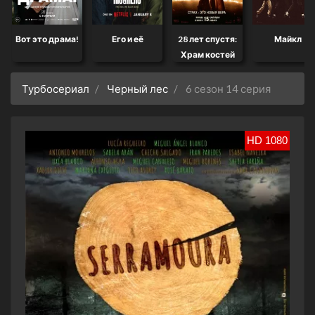
Вот это драма!
Его и её
28 лет спустя:
Майкл
Храм костей
Турбосериал
Черный лес
6 сезон 14 серия
HD 1080