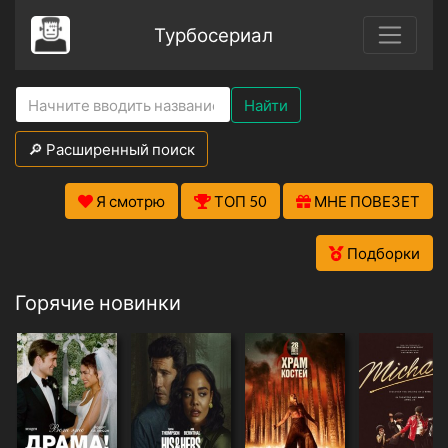
Турбосериал
Найти
🔎 Расширенный поиск
Я смотрю
ТОП 50
МНЕ ПОВЕЗЕТ
Подборки
Горячие новинки