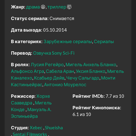
Жанр:
драма
😫
триллер
🤯
Статус сериала:
Снимается
Дата выхода:
05.10.2014
В категориях:
Зарубежные сериалы
Сериалы
Перевод:
Озвучка Sony Sci-Fi
В ролях:
Лусия Регейро
Мигель Анхель Бланко
Альфонсо Агра
Сабела Аран
Уксия Бланко
Мигель
Каналехо
Ксабьер Дейв
Чечу Сальгадо
Монти
Кастиньейрас
Антонио Моурелос
Режиссер:
Хорхе
Рейтинг IMDb:
7.7 из 10
Сааведра
Мигель
Рейтинг Кинопоиска:
Конде
Мануэль А.
6.1 из 10
Эспиньейра
Студия:
Xebec
Shueisha
Sentai Filmworks