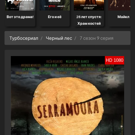
Вот это драма!
Его и её
28 лет спустя:
Майкл
Храм костей
Турбосериал
Черный лес
7 сезон 9 серия
HD 1080