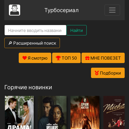
Турбосериал
Найти
🔎 Расширенный поиск
Я смотрю
ТОП 50
МНЕ ПОВЕЗЕТ
Подборки
Горячие новинки