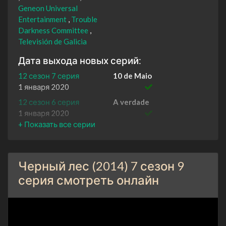
Geneon Universal
Entertainment
Trouble
Darkness Committee
Televisión de Galicia
Дата выхода новых серий:
12 сезон 7 серия
10 de Maio
1 января 2020
12 сезон 6 серия
A verdade
1 января 2020
12 сезон 5 серия
Non estamos tolos
1 января 2020
12 сезон 4 серия
Inimigos reais, amigos
Черный лес (2014) 7 сезон 9
imaxinarios
1 января 2020
серия смотреть онлайн
12 сезон 3 серия
Baixo a pel
1 января 2020
12 сезон 2 серия
Ha ser culpa das árbores