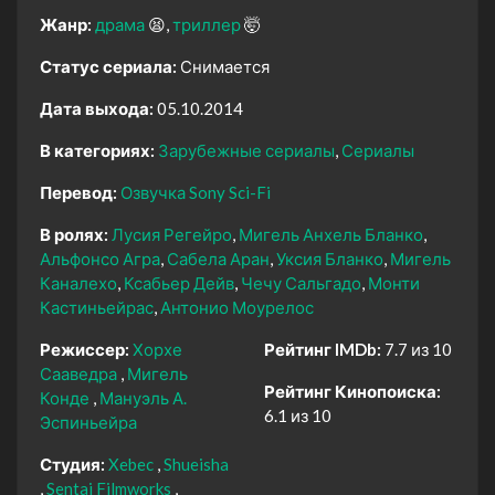
Жанр:
драма
😫
триллер
🤯
Статус сериала:
Снимается
Дата выхода:
05.10.2014
В категориях:
Зарубежные сериалы
Сериалы
Перевод:
Озвучка Sony Sci-Fi
В ролях:
Лусия Регейро
Мигель Анхель Бланко
Альфонсо Агра
Сабела Аран
Уксия Бланко
Мигель
Каналехо
Ксабьер Дейв
Чечу Сальгадо
Монти
Кастиньейрас
Антонио Моурелос
Режиссер:
Хорхе
Рейтинг IMDb:
7.7 из 10
Сааведра
Мигель
Рейтинг Кинопоиска:
Конде
Мануэль А.
6.1 из 10
Эспиньейра
Студия:
Xebec
Shueisha
Sentai Filmworks