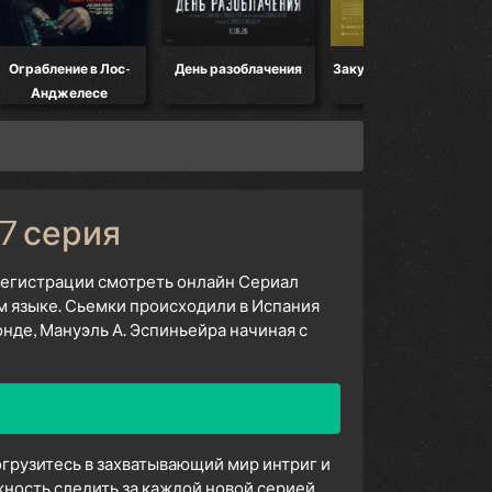
Ограбление в Лос-
День разоблачения
Закулисье реальности
Анджелесе
 7 серия
 регистрации смотреть онлайн Сериал
м языке. Сьемки происходили в Испания
де, Мануэль А. Эспиньейра начиная с
огрузитесь в захватывающий мир интриг и
ность следить за каждой новой серией