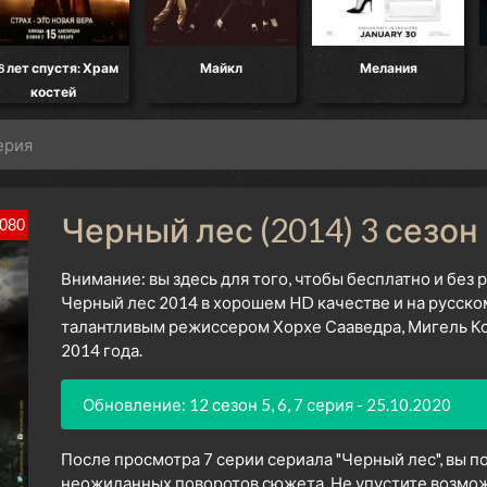
8 лет спустя: Храм
Майкл
Мелания
костей
серия
Черный лес (2014) 3 сезон
080
Внимание: вы здесь для того, чтобы бесплатно и без
Черный лес 2014 в хорошем HD качестве и на русско
талантливым режиссером Хорхе Сааведра, Мигель Кон
2014 года.
Обновление: 12 сезон 5, 6, 7 серия - 25.10.2020
После просмотра 7 серии сериала "Черный лес", вы п
неожиданных поворотов сюжета. Не упустите возмож