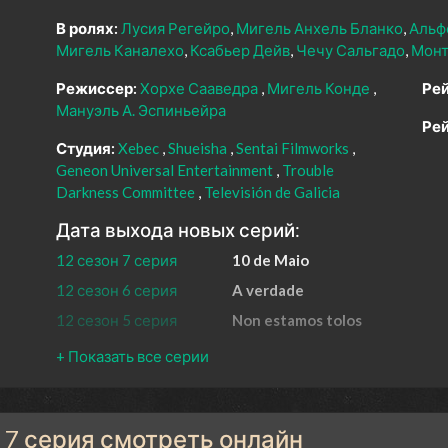
В ролях:
Лусия Регейро
Мигель Анхель Бланко
Альф
Мигель Каналехо
Ксабьер Дейв
Чечу Сальгадо
Монт
Режиссер:
Хорхе Сааведра
Мигель Конде
Рей
Мануэль А. Эспиньейра
Рей
Студия:
Xebec
Shueisha
Sentai Filmworks
Geneon Universal Entertainment
Trouble
Darkness Committee
Televisión de Galicia
Дата выхода новых серий:
12 сезон 7 серия
10 de Maio
12 сезон 6 серия
A verdade
12 сезон 5 серия
Non estamos tolos
12 сезон 4 серия
Inimigos reais, amigos imaxinar
12 сезон 3 серия
Baixo a pel
12 сезон 2 серия
Ha ser culpa das árbores
н 7 серия смотреть онлайн
12 сезон 1 серия
Pantasmas do pasado