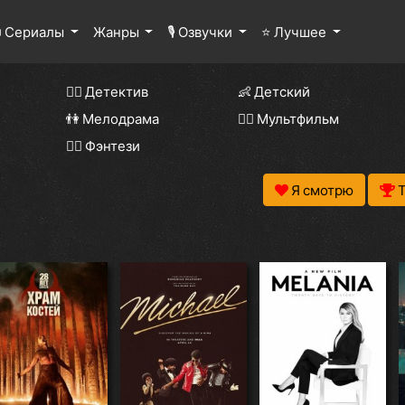
 Сериалы
Жанры
🎙 Озвучки
⭐ Лучшее
🕵️‍♂️ Детектив
👶 Детский
👫 Мелодрама
🧚‍♀️ Мультфильм
🧝‍♂️ Фэнтези
Я смотрю