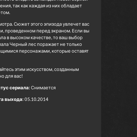
ия, так как каждая из них обладает
том.
мотра. Сюжет этого эпизода увлечет вас
ни, проведенном перед экраном. Если вы
а в высоком качестве, то ваш выбор
ала Черный лес поражает не только
ющимися персонажами, которые оставят
айтесь этим искусством, созданным
 для вас!
тус сериала:
Снимается
а выхода:
05.10.2014