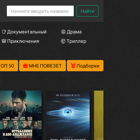
Найти
📑 Документальный
😫 Драма
🎒 Приключения
🤯 Триллер
ТОП 50
МНЕ ПОВЕЗЕТ
Подборки