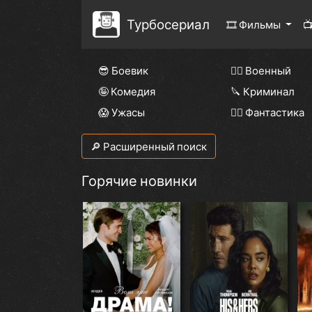
Турбосериал
🎞 Фильмы

😎 Боевик
👨‍✈️ Военный
🤪 Комедия
🔪 Криминал
😱 Ужасы
🧙‍♀️ Фантастика
🔎 Расширенный поиск
Горячие новинки