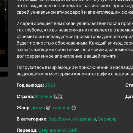
этого выдающегося кинематографического произведен
своей уникальной атмосферой и впечатляющим сюже
7 серия обещает вам океан удовольствия после прос
так глубоко, что вы наверняка не пожалеете о време
стремитесь наслаждаться просмотром данного сериал
будет полностью обоснованным. Каждый эпизод сери
захватывающими событиями, но и яркими, запомина
долговременное впечатление в вашей памяти.
Погрузитесь в мир эмоций и приключений и наслажд
выдающимися мастерами кинематографии специально
Год выхода:
2014
Ста
Страна:
Испания
🇪🇸
Дат
Жанр:
драма
😫
триллер
🤯
В категориях:
Зарубежные сериалы
Сериалы
Перевод:
Озвучка Sony Sci-Fi