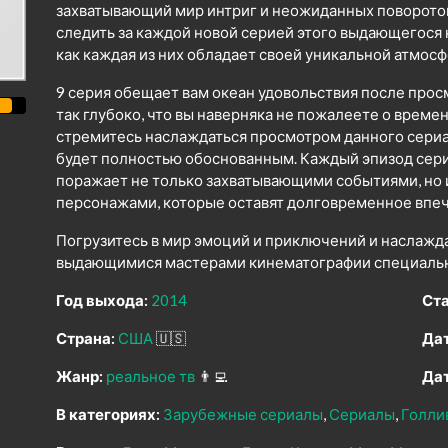
захватывающий мир интриг и неожиданных поворото
следить за каждой новой серией этого выдающегося
как каждая из них обладает своей уникальной атмо
9 серия обещает вам океан удовольствия после прос
так глубоко, что вы наверняка не пожалеете о време
стремитесь наслаждаться просмотром данного сериал
будет полностью обоснованным. Каждый эпизод сер
поражает не только захватывающими событиями, но
персонажами, которые оставят долговременное впеч
Погрузитесь в мир эмоций и приключений и наслажд
выдающимися мастерами кинематографии специально
Год выхода:
2014
Ста
Страна:
США
🇺🇸
Дат
Жанр:
реальное тв
👨‍💻
Дат
В категориях:
Зарубежные сериалы
Сериалы
Голли