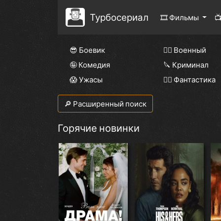
Турбосериал
🎞 Фильмы

😎 Боевик
👨‍✈️ Военный
🤪 Комедия
🔪 Криминал
😱 Ужасы
🧙‍♀️ Фантастика
🔎 Расширенный поиск
Горячие новинки