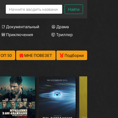
Найти
📑 Документальный
😫 Драма
🎒 Приключения
🤯 Триллер
ТОП 50
МНЕ ПОВЕЗЕТ
Подборки