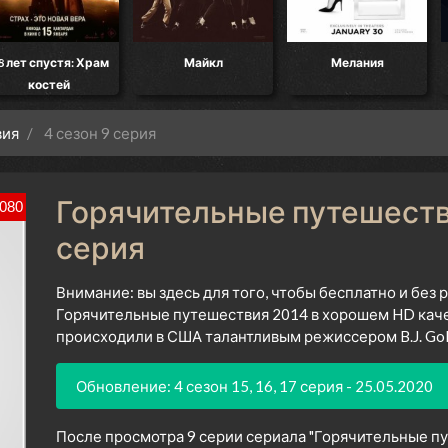
8 лет спустя: Храм
Майкл
Мелания
костей
вия
4 сезон 9 серия
Горячительные путешестви
080
серия
Внимание: вы здесь для того, чтобы бесплатно и без
Горячительные путешествия 2014 в хорошем HD каче
происходили в США талантливым режиссером B.J. Goln
Обновление: 4 сезон 15, 16, 17 серия - 25.05.2020
После просмотра 9 серии сериала "Горячительные пут