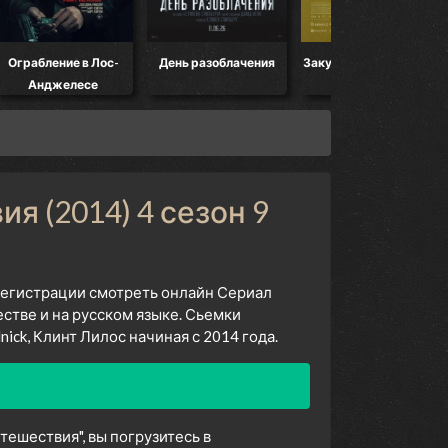
Ограбление в Лос-
День разоблачения
Закулисье реальности
Анджелесе
я (2014) 4 сезон 9
 регистрации смотреть онлайн Сериал
стве и на русском языке. Сьемки
ick, Клинт Лилос начиная с 2014 года.
ешествия", вы погрузитесь в