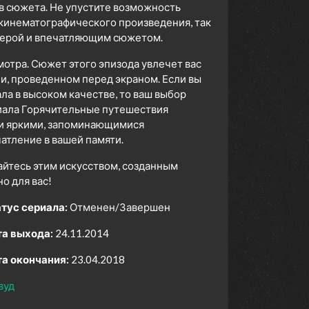
в сюжета. Не упустите возможность
 кинематографического произведения, так
сферой и впечатляющим сюжетом.
мотра. Сюжет этого эпизода увлечет вас
ни, проведенном перед экраном. Если вы
а в высоком качестве, то ваш выбор
иала Горячительные путешествия
 и яркими, запоминающимися
атление в вашей памяти.
айтесь этим искусством, созданным
 для вас!
тус сериала:
Отменен/Завершен
а выхода:
24.11.2014
а окончания:
23.04.2018
вуд