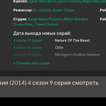
В ролях:
Джек Максвелл
Бруно Канале
Марк Мацумо
Режиссер:
B.J. Golnick
Клинт Лилос
Рей
Студия:
Karga Seven Pictures
White Reindeer
Рей
Productions
Travel Channel
Дата выхода новых серий:
4 сезон 17 серия
Nature Of The Beast
4 сезон 16 серия
Chile
4 сезон 15 серия
Michigan's Endless Summer
4 сезон 14 серия
Home Is Where the Booze Is
4 сезон 13 серия
Southwest Spirits
4 сезон 12 серия
Boozy Beginnings of the
Chesapeake Bay
я (2014) 4 сезон 9 серия смотреть
4 сезон 11 серия
Czech Republic
4 сезон 10 серия
Italy: It's Personal
4 сезон 9 серия
Italy: It's Personal