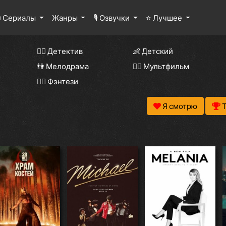
 Сериалы
Жанры
🎙 Озвучки
⭐ Лучшее
🕵️‍♂️ Детектив
👶 Детский
👫 Мелодрама
🧚‍♀️ Мультфильм
🧝‍♂️ Фэнтези
Я смотрю