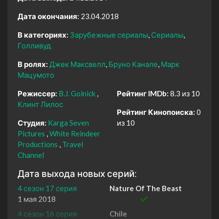
Дата окончания:
23.04.2018
В категориях:
Зарубежные сериалы
Сериалы
Голливуд
В ролях:
Джек Максвелл
Бруно Канале
Марк
Мацумото
Режиссер:
B.J. Golnick
Рейтинг IMDb:
8.3 из 10
Клинт Лилос
Рейтинг Кинопоиска:
0
Студия:
Karga Seven
из 10
Pictures
White Reindeer
Productions
Travel
Channel
Дата выхода новых серий:
4 сезон 17 серия
Nature Of The Beast
1 мая 2018
4 сезон 16 серия
Chile