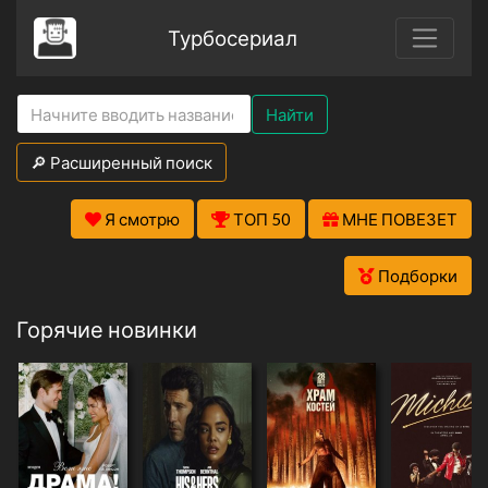
Турбосериал
Найти
🔎 Расширенный поиск
Я смотрю
ТОП 50
МНЕ ПОВЕЗЕТ
Подборки
Горячие новинки