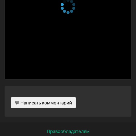
12 марта 2018
4 сезон 8 серия
Home Is Where the Booze
Is
27 февраля 2018
4 сезон 7 серия
Asia's Hidden Gem
29 января 2018
4 сезон 6 серия
Asia's Hidden Gem
30 января 2018
4 сезон 5 серия
The Common Crown
23 января 2018
4 сезон 4 серия
Costa Rica's Pure Life
8 января 2015
4 сезон 3 серия
Viking in a Bottle
💬 Написать комментарий
1 января 2018
4 сезон 2 серия
Viking in a Bottle
2 января 2018
4 сезон 1 серия
Tahitian Dream
Правообладателям