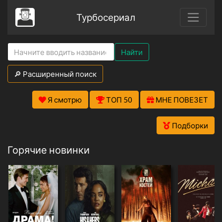
Турбосериал
Найти
🔎 Расширенный поиск
Я смотрю
ТОП 50
МНЕ ПОВЕЗЕТ
Подборки
Горячие новинки