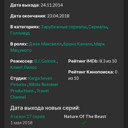
Дата выхода:
24.11.2014
Дата окончания:
23.04.2018
В категориях:
Зарубежные сериалы
Сериалы
Голливуд
В ролях:
Джек Максвелл
Бруно Канале
Марк
Мацумото
Режиссер:
B.J. Golnick
Рейтинг IMDb:
8.3 из 10
Клинт Лилос
Рейтинг Кинопоиска:
0
Студия:
Karga Seven
из 10
Pictures
White Reindeer
Productions
Travel
Channel
Дата выхода новых серий:
4 сезон 17 серия
Nature Of The Beast
1 мая 2018