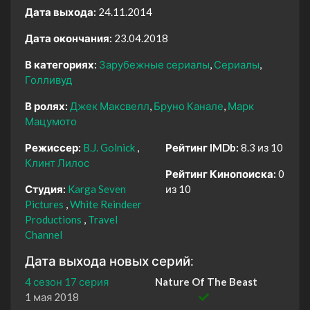
Дата выхода:
24.11.2014
Дата окончания:
23.04.2018
В категориях:
Зарубежные сериалы
Сериалы
Голливуд
В ролях:
Джек Максвелл
Бруно Канале
Марк
Мацумото
Режиссер:
B.J. Golnick
Рейтинг IMDb:
8.3 из 10
Клинт Лилос
Рейтинг Кинопоиска:
0
Студия:
Karga Seven
из 10
Pictures
White Reindeer
Productions
Travel
Channel
Дата выхода новых серий:
4 сезон 17 серия
Nature Of The Beast
1 мая 2018