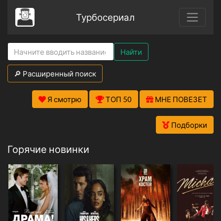
Турбосериал
Найти
🔎 Расширенный поиск
Я смотрю
ТОП 50
МНЕ ПОВЕЗЕТ
Подборки
Горячие новинки