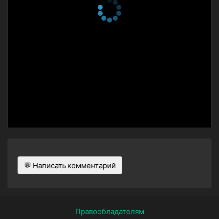
12 марта 2018
4 сезон 8 серия
Home Is Where the Booze
Is
27 февраля 2018
4 сезон 7 серия
Asia's Hidden Gem
29 января 2018
4 сезон 6 серия
Asia's Hidden Gem
30 января 2018
4 сезон 5 серия
The Common Crown
23 января 2018
4 сезон 4 серия
Costa Rica's Pure Life
8 января 2015
4 сезон 3 серия
Viking in a Bottle
💬 Написать комментарий
1 января 2018
4 сезон 2 серия
Viking in a Bottle
2 января 2018
4 сезон 1 серия
Tahitian Dream
Правообладателям