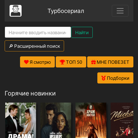
Турбосериал
Найти
🔎 Расширенный поиск
Я смотрю
ТОП 50
МНЕ ПОВЕЗЕТ
Подборки
Горячие новинки