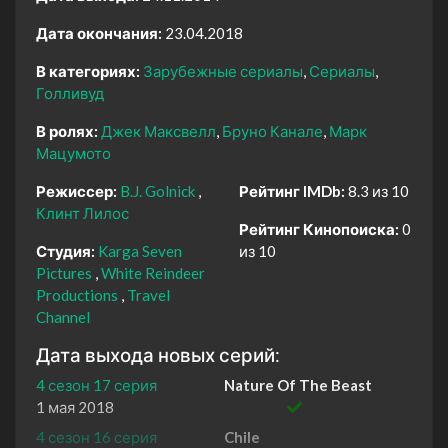
Дата окончания:
23.04.2018
В категориях:
Зарубежные сериалы
Сериалы
Голливуд
В ролях:
Джек Максвелл
Бруно Канале
Марк
Мацумото
Режиссер:
B.J. Golnick
Рейтинг IMDb:
8.3 из 10
Клинт Лилос
Рейтинг Кинопоиска:
0
Студия:
Karga Seven
из 10
Pictures
White Reindeer
Productions
Travel
Channel
Дата выхода новых серий:
4 сезон 17 серия
Nature Of The Beast
1 мая 2018
4 сезон 16 серия
Chile