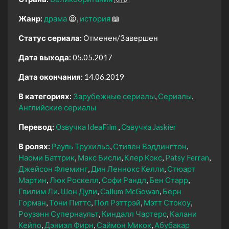
Жанр:
драма
😫
история
📖
Статус сериала:
Отменен/Завершен
Дата выхода:
05.05.2017
Дата окончания:
14.06.2019
В категориях:
Зарубежные сериалы
Сериалы
Английские сериалы
Перевод:
Озвучка IdeaFilm
Озвучка Jaskier
В ролях:
Рауль Трухильо
Стивен Вэддингтон
Наоми Баттрик
Макс Бисли
Клер Кокс
Patsy Ferran
Джейсон Флеминг
Дин Леннокс Келли
Стюарт
Мартин
Люк Роскелл
Софи Рандл
Бен Старр
Гвилим Ли
Шон Дули
Callum McGowan
Берн
Горман
Тони Питтс
Пол Рэттрэй
Мэтт Стокоу
Роузэнн Супернаульт
Киндалл Чартерс
Калани
Кейпо
Дэниэл Фирн
Саймон Микок
Абубакар