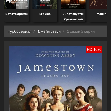
Вот это драма!
Его и её
28 лет спустя:
Майкл
Храм костей
Турбосериал
Джеймстаун
1 сезон 5 серия
HD 1080