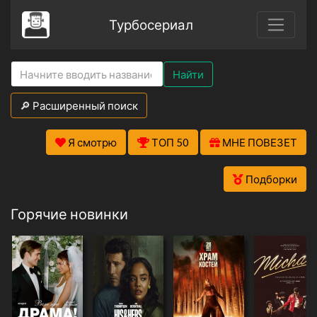
Турбосериал
Найти
🔎 Расширенный поиск
Я смотрю
ТОП 50
МНЕ ПОВЕЗЕТ
Подборки
Горячие новинки