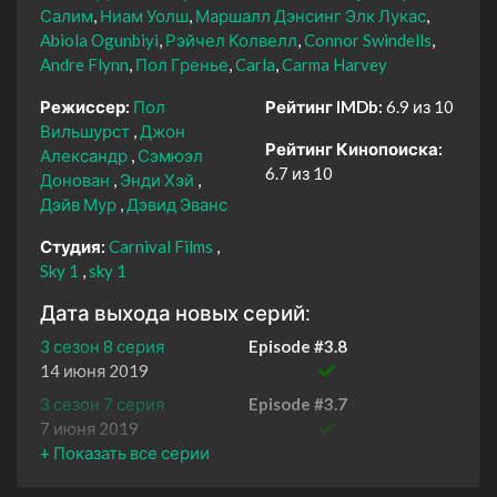
Салим
Ниам Уолш
Маршалл Дэнсинг Элк Лукас
Abiola Ogunbiyi
Рэйчел Колвелл
Connor Swindells
Andre Flynn
Пол Гренье
Carla
Carma Harvey
Режиссер:
Пол
Рейтинг IMDb:
6.9 из 10
Вильшурст
Джон
Рейтинг Кинопоиска:
Александр
Сэмюэл
6.7 из 10
Донован
Энди Хэй
Дэйв Мур
Дэвид Эванс
Студия:
Carnival Films
Sky 1
sky 1
Дата выхода новых серий:
3 сезон 8 серия
Episode #3.8
14 июня 2019
3 сезон 7 серия
Episode #3.7
7 июня 2019
3 сезон 6 серия
Episode #3.6
31 мая 2019