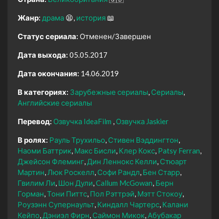
Жанр:
драма
😫
история
📖
Статус сериала:
Отменен/Завершен
Дата выхода:
05.05.2017
Дата окончания:
14.06.2019
В категориях:
Зарубежные сериалы
Сериалы
Английские сериалы
Перевод:
Озвучка IdeaFilm
Озвучка Jaskier
В ролях:
Рауль Трухильо
Стивен Вэддингтон
Наоми Баттрик
Макс Бисли
Клер Кокс
Patsy Ferran
Джейсон Флеминг
Дин Леннокс Келли
Стюарт
Мартин
Люк Роскелл
Софи Рандл
Бен Старр
Гвилим Ли
Шон Дули
Callum McGowan
Берн
Горман
Тони Питтс
Пол Рэттрэй
Мэтт Стокоу
Роузэнн Супернаульт
Киндалл Чартерс
Калани
Кейпо
Дэниэл Фирн
Саймон Микок
Абубакар