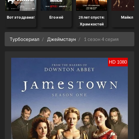
Вот это драма!
Его и её
28 лет спустя:
Майкл
Храм костей
Турбосериал
Джеймстаун
1 сезон 4 серия
HD 1080