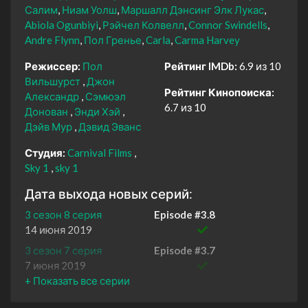
Салим
Ниам Уолш
Маршалл Дэнсинг Элк Лукас
Abiola Ogunbiyi
Рэйчел Колвелл
Connor Swindells
Andre Flynn
Пол Гренье
Carla
Carma Harvey
Режиссер:
Пол
Рейтинг IMDb:
6.9 из 10
Вильшурст
Джон
Рейтинг Кинопоиска:
Александр
Сэмюэл
6.7 из 10
Донован
Энди Хэй
Дэйв Мур
Дэвид Эванс
Студия:
Carnival Films
Sky 1
sky 1
Дата выхода новых серий:
3 сезон 8 серия
Episode #3.8
14 июня 2019
3 сезон 7 серия
Episode #3.7
7 июня 2019
3 сезон 6 серия
Episode #3.6
31 мая 2019