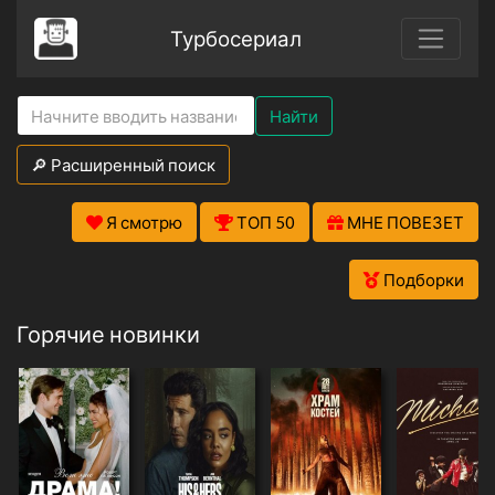
Турбосериал
Найти
🔎 Расширенный поиск
Я смотрю
ТОП 50
МНЕ ПОВЕЗЕТ
Подборки
Горячие новинки