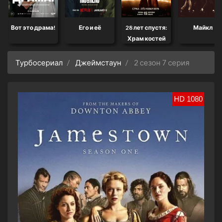
Вот это драма!
Его и её
28 лет спустя:
Майкл
Храм костей
Турбосериал
Джеймстаун
2 сезон 7 серия
HD 1080