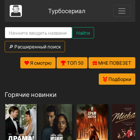
Турбосериал
Найти
🔎 Расширенный поиск
Я смотрю
ТОП 50
МНЕ ПОВЕЗЕТ
Подборки
Горячие новинки