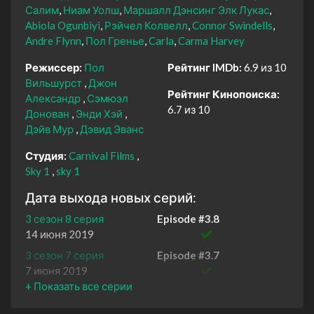
Салим
Ниам Уолш
Маршалл Дэнсинг Элк Лукас
Abiola Ogunbiyi
Рэйчел Колвелл
Connor Swindells
Andre Flynn
Пол Гренье
Carla
Carma Harvey
Режиссер:
Пол
Рейтинг IMDb:
6.9 из 10
Вильшурст
Джон
Рейтинг Кинопоиска:
Александр
Сэмюэл
6.7 из 10
Донован
Энди Хэй
Дэйв Мур
Дэвид Эванс
Студия:
Carnival Films
Sky 1
sky 1
Дата выхода новых серий:
3 сезон 8 серия
Episode #3.8
14 июня 2019
3 сезон 7 серия
Episode #3.7
7 июня 2019
3 сезон 6 серия
Episode #3.6
31 мая 2019