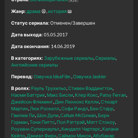
Жанр:
драма
😫
история
📖
Статус сериала:
Отменен/Завершен
Дата выхода:
05.05.2017
Дата окончания:
14.06.2019
В категориях:
Зарубежные сериалы
Сериалы
Английские сериалы
Перевод:
Озвучка IdeaFilm
Озвучка Jaskier
В ролях:
Рауль Трухильо
Стивен Вэддингтон
Наоми Баттрик
Макс Бисли
Клер Кокс
Patsy Ferran
Джейсон Флеминг
Дин Леннокс Келли
Стюарт
Мартин
Люк Роскелл
Софи Рандл
Бен Старр
Гвилим Ли
Шон Дули
Callum McGowan
Берн
Горман
Тони Питтс
Пол Рэттрэй
Мэтт Стокоу
Роузэнн Супернаульт
Киндалл Чартерс
Калани
Кейпо
Дэниэл Фирн
Саймон Микок
Абубакар