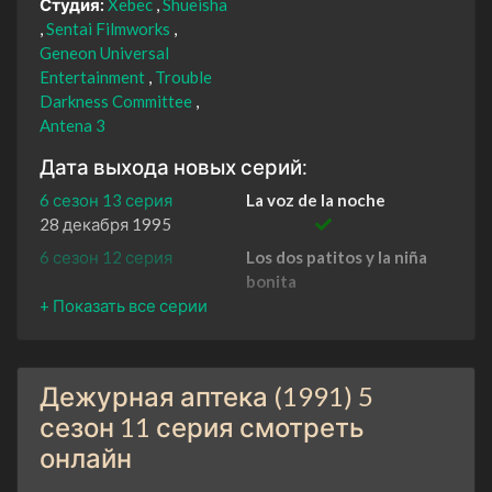
Студия:
Xebec
Shueisha
Sentai Filmworks
Geneon Universal
Entertainment
Trouble
Darkness Committee
Antena 3
Дата выхода новых серий:
6 сезон 13 серия
La voz de la noche
28 декабря 1995
6 сезон 12 серия
Los dos patitos y la niña
bonita
21 декабря 1995
6 сезон 11 серия
El síndrome de Peter Pan
14 декабря 1995
Дежурная аптека (1991) 5
6 сезон 10 серия
Cero negativo
7 декабря 1995
сезон 11 серия смотреть
онлайн
6 сезон 9 серия
Salvación total
30 ноября 1995