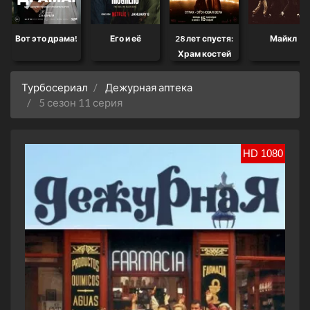
Вот это драма!
Его и её
28 лет спустя:
Майкл
Храм костей
Турбосериал
Дежурная аптека
5 сезон 11 серия
HD 1080