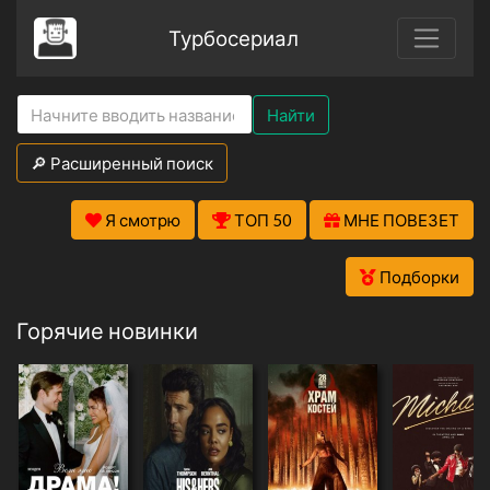
Турбосериал
Найти
🔎 Расширенный поиск
Я смотрю
ТОП 50
МНЕ ПОВЕЗЕТ
Подборки
Горячие новинки