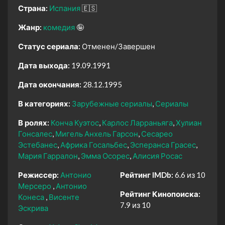
Страна:
Испания
🇪🇸
Жанр:
комедия
🤪
Статус сериала:
Отменен/Завершен
Дата выхода:
19.09.1991
Дата окончания:
28.12.1995
В категориях:
Зарубежные сериалы
Сериалы
В ролях:
Конча Куэтос
Карлос Ларраньяга
Хулиан
Гонсалес
Мигель Анхель Гарсон
Сесарео
Эстебанес
Африка Госальбес
Эсперанса Грасес
Мария Гарралон
Эмма Осорес
Алисия Росас
Режиссер:
Антонио
Рейтинг IMDb:
6.6 из 10
Мерсеро
Антонио
Рейтинг Кинопоиска:
Конеса
Висенте
7.9 из 10
Эскрива