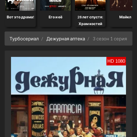
Вот это драма!
Его и её
28 лет спустя:
Майкл
Храм костей
Турбосериал
Дежурная аптека
3 сезон 1 серия
HD 1080