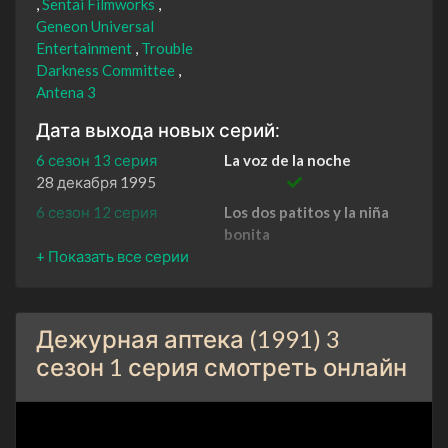
Sentai Filmworks
Geneon Universal
Entertainment
Trouble
Darkness Committee
Antena 3
Дата выхода новых серий:
6 сезон 13 серия
La voz de la noche
28 декабря 1995
6 сезон 12 серия
Los dos patitos y la niña
bonita
21 декабря 1995
6 сезон 11 серия
El síndrome de Peter Pan
14 декабря 1995
Дежурная аптека (1991) 3
6 сезон 10 серия
Cero negativo
7 декабря 1995
сезон 1 серия смотреть онлайн
6 сезон 9 серия
Salvación total
30 ноября 1995
6 сезон 8 серия
Lo tuyo es puro teatro