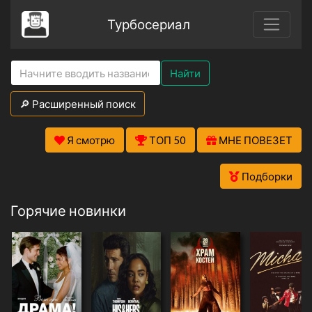
Турбосериал
Найти
🔎 Расширенный поиск
Я смотрю
ТОП 50
МНЕ ПОВЕЗЕТ
Подборки
Горячие новинки