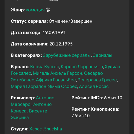
Жанр:
комедия
🤪
Статус сериала:
Отменен/Завершен
Дата выхода:
19.09.1991
Дата окончания:
28.12.1995
В категориях:
Зарубежные сериалы
Сериалы
В ролях:
Конча Куэтос
Карлос Ларраньяга
Хулиан
Гонсалес
Мигель Анхель Гарсон
Сесарео
Эстебанес
Африка Госальбес
Эсперанса Грасес
Мария Гарралон
Эмма Осорес
Алисия Росас
Режиссер:
Антонио
Рейтинг IMDb:
6.6 из 10
Мерсеро
Антонио
Рейтинг Кинопоиска:
Конеса
Висенте
7.9 из 10
Эскрива
Студия:
Xebec
Shueisha