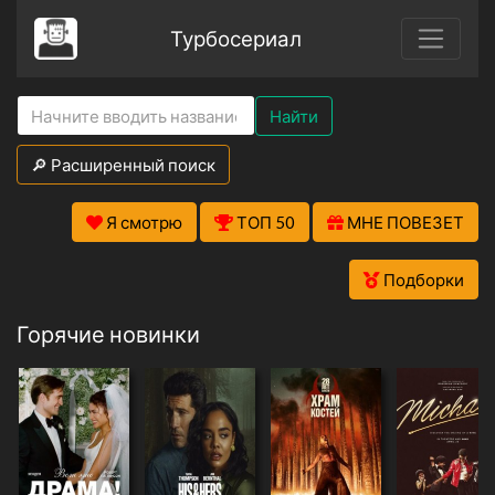
Турбосериал
Найти
🔎 Расширенный поиск
Я смотрю
ТОП 50
МНЕ ПОВЕЗЕТ
Подборки
Горячие новинки