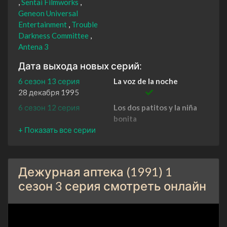
Sentai Filmworks
Geneon Universal
Entertainment
Trouble
Darkness Committee
Antena 3
Дата выхода новых серий:
6 сезон 13 серия
La voz de la noche
28 декабря 1995
6 сезон 12 серия
Los dos patitos y la niña
bonita
21 декабря 1995
6 сезон 11 серия
El síndrome de Peter Pan
14 декабря 1995
Дежурная аптека (1991) 1
6 сезон 10 серия
Cero negativo
7 декабря 1995
сезон 3 серия смотреть онлайн
6 сезон 9 серия
Salvación total
30 ноября 1995
6 сезон 8 серия
Lo tuyo es puro teatro