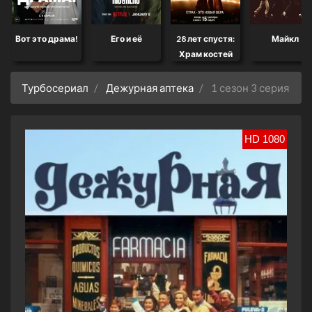
Вот это драма!
Его и её
28 лет спустя:
Майкл
Храм костей
Турбосериал
Дежурная аптека
1 сезон 3 серия
HD 1080