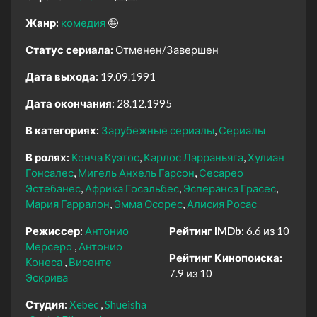
Жанр:
комедия
🤪
Статус сериала:
Отменен/Завершен
Дата выхода:
19.09.1991
Дата окончания:
28.12.1995
В категориях:
Зарубежные сериалы
Сериалы
В ролях:
Конча Куэтос
Карлос Ларраньяга
Хулиан
Гонсалес
Мигель Анхель Гарсон
Сесарео
Эстебанес
Африка Госальбес
Эсперанса Грасес
Мария Гарралон
Эмма Осорес
Алисия Росас
Режиссер:
Антонио
Рейтинг IMDb:
6.6 из 10
Мерсеро
Антонио
Рейтинг Кинопоиска:
Конеса
Висенте
7.9 из 10
Эскрива
Студия:
Xebec
Shueisha