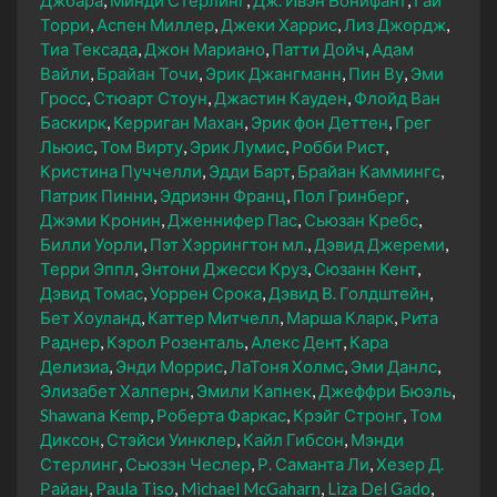
Торри
Аспен Миллер
Джеки Харрис
Лиз Джордж
Тиа Тексада
Джон Мариано
Патти Дойч
Адам
Вайли
Брайан Точи
Эрик Джангманн
Пин Ву
Эми
Гросс
Стюарт Стоун
Джастин Кауден
Флойд Ван
Баскирк
Керриган Махан
Эрик фон Деттен
Грег
Льюис
Том Вирту
Эрик Лумис
Робби Рист
Кристина Пуччелли
Эдди Барт
Брайан Каммингс
Патрик Пинни
Эдриэнн Франц
Пол Гринберг
Джэми Кронин
Дженнифер Пас
Сьюзан Кребс
Билли Уорли
Пэт Хэррингтон мл.
Дэвид Джереми
Терри Эппл
Энтони Джесси Круз
Сюзанн Кент
Дэвид Томас
Уоррен Срока
Дэвид В. Голдштейн
Бет Хоуланд
Каттер Митчелл
Марша Кларк
Рита
Раднер
Кэрол Розенталь
Алекс Дент
Кара
Делизиа
Энди Моррис
ЛаТоня Холмс
Эми Данлс
Элизабет Халперн
Эмили Капнек
Джеффри Бюэль
Shawana Kemp
Роберта Фаркас
Крэйг Стронг
Том
Диксон
Стэйси Уинклер
Кайл Гибсон
Мэнди
Стерлинг
Сьюзэн Чеслер
Р. Саманта Ли
Хезер Д.
Райан
Paula Tiso
Michael McGaharn
Liza Del Gado