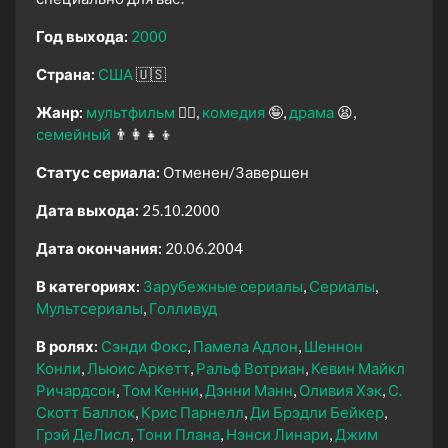
Год выхода:
2000
Страна:
США
🇺🇸
Жанр:
мультфильм
🧚‍♀️
комедия
🤪
драма
😫
семейный
👨‍👩‍👧‍👦
Статус сериала:
Отменен/Завершен
Дата выхода:
25.10.2000
Дата окончания:
20.06.2004
В категориях:
Зарубежные сериалы
Сериалы
Мультсериалы
Голливуд
В ролях:
Сэнди Фокс
Памела Адлон
Шеннон
Конли
Льюис Аркетт
Ральф Вотриан
Кевин Майкл
Ричардсон
Том Кенни
Дэнни Манн
Оливия Хэк
С.
Скотт Баллок
Крис Парнелл
Ди Брэдли Бейкер
Грэй ДеЛисл
Тони Плана
Нэнси Линари
Джим