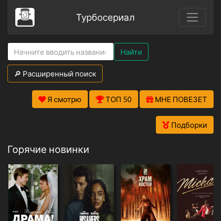
Турбосериал
Найти
🔎 Расширенный поиск
Я смотрю
ТОП 50
МНЕ ПОВЕЗЕТ
Подборки
Горячие новинки