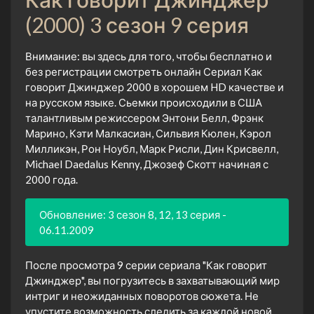
(2000) 3 сезон 9 серия
Внимание: вы здесь для того, чтобы бесплатно и
без регистрации смотреть онлайн Сериал Как
говорит Джинджер 2000 в хорошем HD качестве и
на русском языке. Сьемки происходили в США
талантливым режиссером Энтони Белл, Фрэнк
Марино, Кэти Малкасиан, Сильвия Кюлен, Кэрол
Милликэн, Рон Ноубл, Марк Рисли, Дин Крисвелл,
Michael Daedalus Kenny, Джозеф Скотт начиная с
2000 года.
Обновление: 3 сезон 8, 12, 13 серия -
06.11.2009
После просмотра 9 серии сериала "Как говорит
Джинджер", вы погрузитесь в захватывающий мир
интриг и неожиданных поворотов сюжета. Не
упустите возможность следить за каждой новой