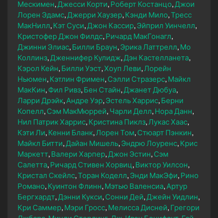
Мескимен
Джесси Корти
Роберт Костанцо
Джои
Лорен Эдамс
Джерри Хаузер
Кэнди Мило
Тресс
МакНилл
Кэт Суси
Джон Кассир
Эйприл Уинчелл
Кристофер Джон Филдс
Ричард МакГонагл
Джинни Элиас
Билли Браун
Эрика Латтрелл
Мо
Коллинз
Дженнифер Кулидж
Дэн Кастелланета
Кэрол Кейн
Билли Уэст
Хоуп Леви
Лорейн
Ньюмен
Кэтлин Фримен
Сэлли Стразерс
Майкл
МакКин
Фил Ривз
Бен Стайн
Джанет Дюбуа
Ларри Дрэйк
Андре Уэр
Эстель Харрис
Берни
Копелл
Сэм МакМюррей
Чарли Делл
Нора Данн
Нил Патрик Харрис
Кристина Пиклз
Лукас Хаас
Кэти Ли
Кенни Бланк
Лорен Том
Стюарт Пэнкин
Майкл Битти
Дайан Мишель
Эндрю Лоуренс
Крис
Маркетт
Валери Харпер
Джон Эстин
Сэм
Салетта
Ричард Стивен Хорвиц
Виктор Уилсон
Кристал Скейлс
Торан Коделл
Энди МакЭфи
Рино
Романо
Куинтон Флинн
Мэтью Валенсиа
Артур
Бергхардт
Дэнни Кукси
Сонни Дей
Джейн Уидлин
Кри Саммер
Мэри Гросс
Мелисса Дисней
Грегори
Джбара
Минди Стерлинг
Дж. Ивэн Бонифант
Гай