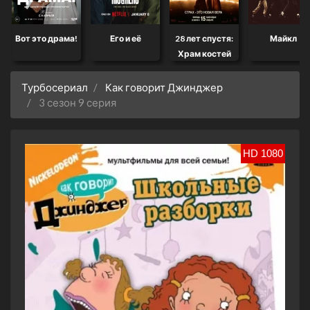
Вот это драма!
Его и её
28 лет спустя:
Майкл
Храм костей
Турбосериал
Как говорит Джинджер
3 сезон 9 серия
HD 1080