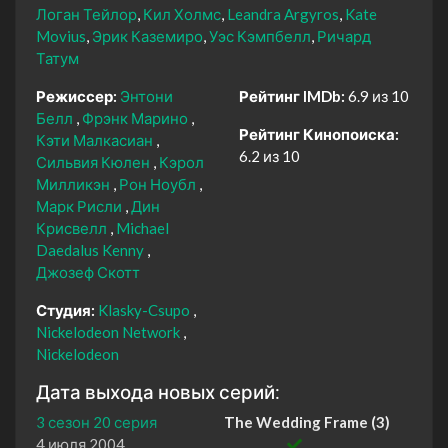
Логан Тейлор
Кил Холмс
Leandra Argyros
Kate
Movius
Эрик Каземиро
Уэс Кэмпбелл
Ричард
Татум
Режиссер:
Энтони
Рейтинг IMDb:
6.9 из 10
Белл
Фрэнк Марино
Рейтинг Кинопоиска:
Кэти Малкасиан
6.2 из 10
Сильвия Кюлен
Кэрол
Милликэн
Рон Ноубл
Марк Рисли
Дин
Крисвелл
Michael
Daedalus Kenny
Джозеф Скотт
Студия:
Klasky-Csupo
Nickelodeon Network
Nickelodeon
Дата выхода новых серий:
3 сезон 20 серия
The Wedding Frame (3)
4 июля 2004