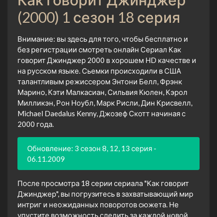
(2000) 1 сезон 18 серия
Внимание: вы здесь для того, чтобы бесплатно и
без регистрации смотреть онлайн Сериал Как
говорит Джинджер 2000 в хорошем HD качестве и
на русском языке. Сьемки происходили в США
талантливым режиссером Энтони Белл, Фрэнк
Марино, Кэти Малкасиан, Сильвия Кюлен, Кэрол
Милликэн, Рон Ноубл, Марк Рисли, Дин Крисвелл,
Michael Daedalus Kenny, Джозеф Скотт начиная с
2000 года.
Обновление: 3 сезон 8, 12, 13 серия -
06.11.2009
После просмотра 18 серии сериала "Как говорит
Джинджер", вы погрузитесь в захватывающий мир
интриг и неожиданных поворотов сюжета. Не
упустите возможность следить за каждой новой