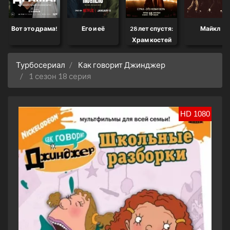
Вот это драма!
Его и её
28 лет спустя:
Майкл
Храм костей
Турбосериал
Как говорит Джинджер
1 сезон 18 серия
HD 1080