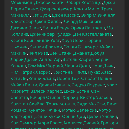
Мескимен
Джесси Корти
Роберт Костанцо
Джои
Лорен Эдамс
Джерри Хаузер
Кэнди Мило
Тресс
МакНилл
Кэт Суси
Джон Кассир
Эйприл Уинчелл
Кристофер Джон Филдс
Ричард МакГонагл
Джинни Элиас
Билли Браун
Эрика Латтрелл
Мо
Коллинз
Дженнифер Кулидж
Дэн Кастелланета
Кэрол Кейн
Билли Уэст
Хоуп Леви
Лорейн
Ньюмен
Кэтлин Фримен
Сэлли Стразерс
Майкл
МакКин
Фил Ривз
Бен Стайн
Джанет Дюбуа
Ларри Дрэйк
Андре Уэр
Эстель Харрис
Берни
Копелл
Сэм МакМюррей
Чарли Делл
Нора Данн
Нил Патрик Харрис
Кристина Пиклз
Лукас Хаас
Кэти Ли
Кенни Бланк
Лорен Том
Стюарт Пэнкин
Майкл Битти
Дайан Мишель
Эндрю Лоуренс
Крис
Маркетт
Валери Харпер
Джон Эстин
Сэм
Салетта
Ричард Стивен Хорвиц
Виктор Уилсон
Кристал Скейлс
Торан Коделл
Энди МакЭфи
Рино
Романо
Куинтон Флинн
Мэтью Валенсиа
Артур
Бергхардт
Дэнни Кукси
Сонни Дей
Джейн Уидлин
Кри Саммер
Мэри Гросс
Мелисса Дисней
Грегори
Джбара
Минди Стерлинг
Дж. Ивэн Бонифант
Гай