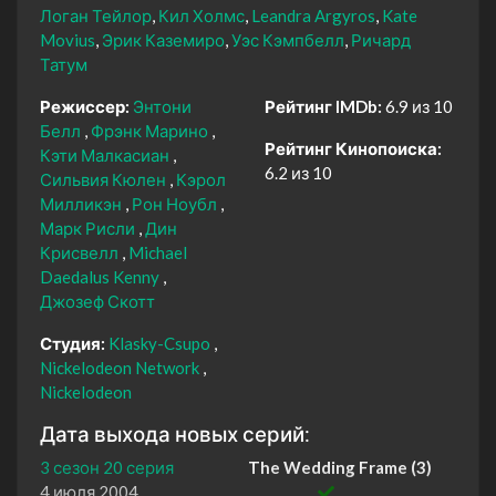
Логан Тейлор
Кил Холмс
Leandra Argyros
Kate
Movius
Эрик Каземиро
Уэс Кэмпбелл
Ричард
Татум
Режиссер:
Энтони
Рейтинг IMDb:
6.9 из 10
Белл
Фрэнк Марино
Рейтинг Кинопоиска:
Кэти Малкасиан
6.2 из 10
Сильвия Кюлен
Кэрол
Милликэн
Рон Ноубл
Марк Рисли
Дин
Крисвелл
Michael
Daedalus Kenny
Джозеф Скотт
Студия:
Klasky-Csupo
Nickelodeon Network
Nickelodeon
Дата выхода новых серий:
3 сезон 20 серия
The Wedding Frame (3)
4 июля 2004