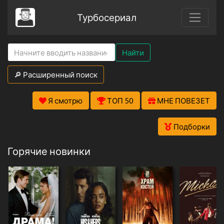
Турбосериал
Найти
🔎 Расширенный поиск
Я смотрю
ТОП 50
МНЕ ПОВЕЗЕТ
Подборки
Горячие новинки