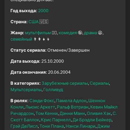
Год выхода:
2000
Страна:
США
🇺🇸
Жанр:
мультфильм
🧚‍♀️
комедия
🤪
драма
😫
семейный
👨‍👩‍👧‍👦
Статус сериала:
Отменен/Завершен
Дата выхода:
25.10.2000
Дата окончания:
20.06.2004
В категориях:
Зарубежные сериалы
Сериалы
Мультсериалы
Голливуд
В ролях:
Сэнди Фокс
Памела Адлон
Шеннон
Конли
Льюис Аркетт
Ральф Вотриан
Кевин Майкл
Ричардсон
Том Кенни
Дэнни Манн
Оливия Хэк
С.
Скотт Баллок
Крис Парнелл
Ди Брэдли Бейкер
Грэй ДеЛисл
Тони Плана
Нэнси Линари
Джим