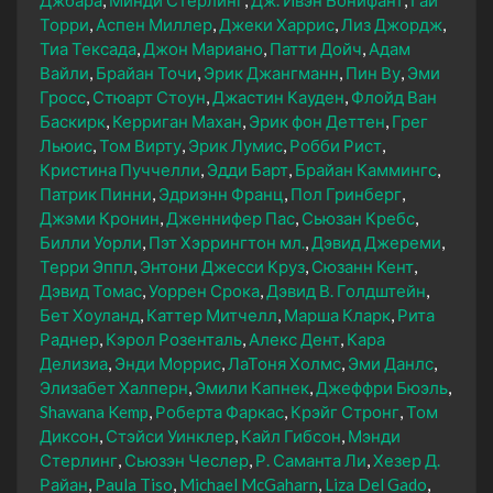
Торри
Аспен Миллер
Джеки Харрис
Лиз Джордж
Тиа Тексада
Джон Мариано
Патти Дойч
Адам
Вайли
Брайан Точи
Эрик Джангманн
Пин Ву
Эми
Гросс
Стюарт Стоун
Джастин Кауден
Флойд Ван
Баскирк
Керриган Махан
Эрик фон Деттен
Грег
Льюис
Том Вирту
Эрик Лумис
Робби Рист
Кристина Пуччелли
Эдди Барт
Брайан Каммингс
Патрик Пинни
Эдриэнн Франц
Пол Гринберг
Джэми Кронин
Дженнифер Пас
Сьюзан Кребс
Билли Уорли
Пэт Хэррингтон мл.
Дэвид Джереми
Терри Эппл
Энтони Джесси Круз
Сюзанн Кент
Дэвид Томас
Уоррен Срока
Дэвид В. Голдштейн
Бет Хоуланд
Каттер Митчелл
Марша Кларк
Рита
Раднер
Кэрол Розенталь
Алекс Дент
Кара
Делизиа
Энди Моррис
ЛаТоня Холмс
Эми Данлс
Элизабет Халперн
Эмили Капнек
Джеффри Бюэль
Shawana Kemp
Роберта Фаркас
Крэйг Стронг
Том
Диксон
Стэйси Уинклер
Кайл Гибсон
Мэнди
Стерлинг
Сьюзэн Чеслер
Р. Саманта Ли
Хезер Д.
Райан
Paula Tiso
Michael McGaharn
Liza Del Gado