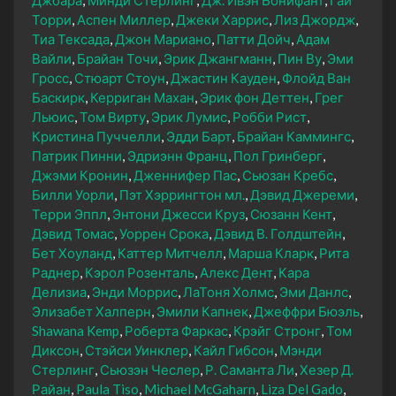
Торри
Аспен Миллер
Джеки Харрис
Лиз Джордж
Тиа Тексада
Джон Мариано
Патти Дойч
Адам
Вайли
Брайан Точи
Эрик Джангманн
Пин Ву
Эми
Гросс
Стюарт Стоун
Джастин Кауден
Флойд Ван
Баскирк
Керриган Махан
Эрик фон Деттен
Грег
Льюис
Том Вирту
Эрик Лумис
Робби Рист
Кристина Пуччелли
Эдди Барт
Брайан Каммингс
Патрик Пинни
Эдриэнн Франц
Пол Гринберг
Джэми Кронин
Дженнифер Пас
Сьюзан Кребс
Билли Уорли
Пэт Хэррингтон мл.
Дэвид Джереми
Терри Эппл
Энтони Джесси Круз
Сюзанн Кент
Дэвид Томас
Уоррен Срока
Дэвид В. Голдштейн
Бет Хоуланд
Каттер Митчелл
Марша Кларк
Рита
Раднер
Кэрол Розенталь
Алекс Дент
Кара
Делизиа
Энди Моррис
ЛаТоня Холмс
Эми Данлс
Элизабет Халперн
Эмили Капнек
Джеффри Бюэль
Shawana Kemp
Роберта Фаркас
Крэйг Стронг
Том
Диксон
Стэйси Уинклер
Кайл Гибсон
Мэнди
Стерлинг
Сьюзэн Чеслер
Р. Саманта Ли
Хезер Д.
Райан
Paula Tiso
Michael McGaharn
Liza Del Gado