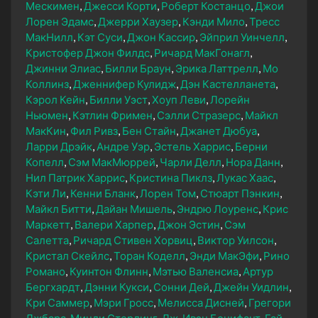
Мескимен
Джесси Корти
Роберт Костанцо
Джои
Лорен Эдамс
Джерри Хаузер
Кэнди Мило
Тресс
МакНилл
Кэт Суси
Джон Кассир
Эйприл Уинчелл
Кристофер Джон Филдс
Ричард МакГонагл
Джинни Элиас
Билли Браун
Эрика Латтрелл
Мо
Коллинз
Дженнифер Кулидж
Дэн Кастелланета
Кэрол Кейн
Билли Уэст
Хоуп Леви
Лорейн
Ньюмен
Кэтлин Фримен
Сэлли Стразерс
Майкл
МакКин
Фил Ривз
Бен Стайн
Джанет Дюбуа
Ларри Дрэйк
Андре Уэр
Эстель Харрис
Берни
Копелл
Сэм МакМюррей
Чарли Делл
Нора Данн
Нил Патрик Харрис
Кристина Пиклз
Лукас Хаас
Кэти Ли
Кенни Бланк
Лорен Том
Стюарт Пэнкин
Майкл Битти
Дайан Мишель
Эндрю Лоуренс
Крис
Маркетт
Валери Харпер
Джон Эстин
Сэм
Салетта
Ричард Стивен Хорвиц
Виктор Уилсон
Кристал Скейлс
Торан Коделл
Энди МакЭфи
Рино
Романо
Куинтон Флинн
Мэтью Валенсиа
Артур
Бергхардт
Дэнни Кукси
Сонни Дей
Джейн Уидлин
Кри Саммер
Мэри Гросс
Мелисса Дисней
Грегори
Джбара
Минди Стерлинг
Дж. Ивэн Бонифант
Гай