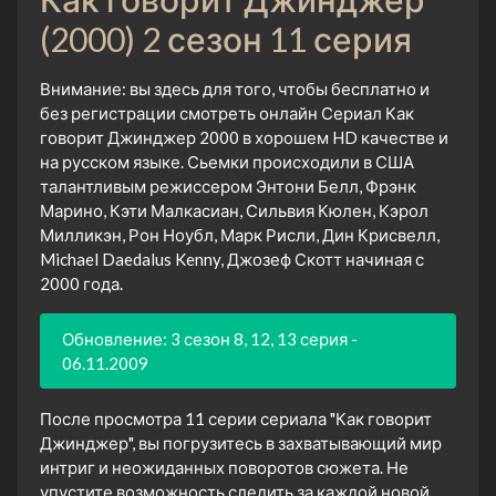
(2000) 2 сезон 11 серия
Внимание: вы здесь для того, чтобы бесплатно и
без регистрации смотреть онлайн Сериал Как
говорит Джинджер 2000 в хорошем HD качестве и
на русском языке. Сьемки происходили в США
талантливым режиссером Энтони Белл, Фрэнк
Марино, Кэти Малкасиан, Сильвия Кюлен, Кэрол
Милликэн, Рон Ноубл, Марк Рисли, Дин Крисвелл,
Michael Daedalus Kenny, Джозеф Скотт начиная с
2000 года.
Обновление: 3 сезон 8, 12, 13 серия -
06.11.2009
После просмотра 11 серии сериала "Как говорит
Джинджер", вы погрузитесь в захватывающий мир
интриг и неожиданных поворотов сюжета. Не
упустите возможность следить за каждой новой