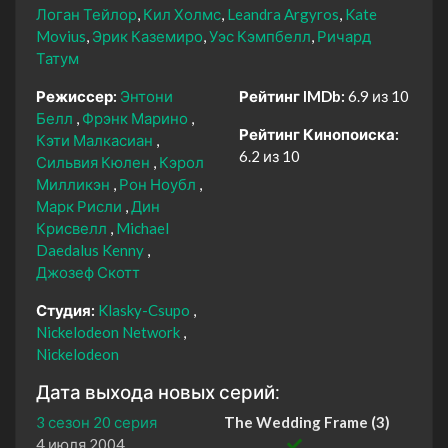
Логан Тейлор
Кил Холмс
Leandra Argyros
Kate
Movius
Эрик Каземиро
Уэс Кэмпбелл
Ричард
Татум
Режиссер:
Энтони
Рейтинг IMDb:
6.9 из 10
Белл
Фрэнк Марино
Рейтинг Кинопоиска:
Кэти Малкасиан
6.2 из 10
Сильвия Кюлен
Кэрол
Милликэн
Рон Ноубл
Марк Рисли
Дин
Крисвелл
Michael
Daedalus Kenny
Джозеф Скотт
Студия:
Klasky-Csupo
Nickelodeon Network
Nickelodeon
Дата выхода новых серий:
3 сезон 20 серия
The Wedding Frame (3)
4 июля 2004