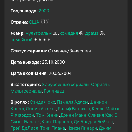
Год выхода:
2000
Страна:
США
🇺🇸
Жанр:
мультфильм
🧚‍♀️
комедия
🤪
драма
😫
семейный
👨‍👩‍👧‍👦
Статус сериала:
Отменен/Завершен
Дата выхода:
25.10.2000
Дата окончания:
20.06.2004
В категориях:
Зарубежные сериалы
Сериалы
Мультсериалы
Голливуд
В ролях:
Сэнди Фокс
Памела Адлон
Шеннон
Конли
Льюис Аркетт
Ральф Вотриан
Кевин Майкл
Ричардсон
Том Кенни
Дэнни Манн
Оливия Хэк
С.
Скотт Баллок
Крис Парнелл
Ди Брэдли Бейкер
Грэй ДеЛисл
Тони Плана
Нэнси Линари
Джим