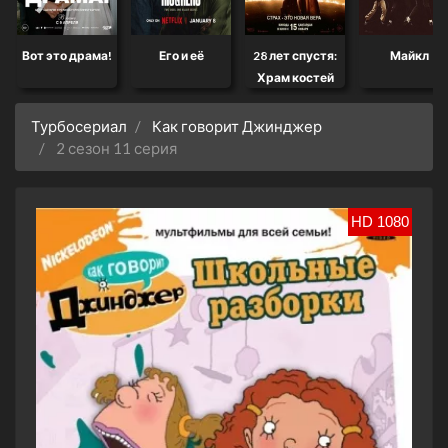
Вот это драма!
Его и её
28 лет спустя:
Майкл
Храм костей
Турбосериал
Как говорит Джинджер
2 сезон 11 серия
HD 1080