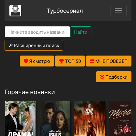
Турбосериал
Найти
🔎 Расширенный поиск
Я смотрю
ТОП 50
МНЕ ПОВЕЗЕТ
Подборки
Горячие новинки