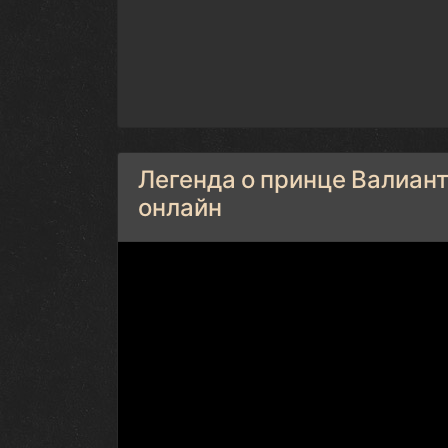
Легенда о принце Валиант
онлайн