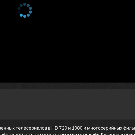
2 сезон 24 серия
Герой
2 сезон 23 серия
Горчайшая отрава
2 сезон 22 серия
Договор
2 сезон 21 серия
Юбилей
2 сезон 20 серия
Тирания
2 сезон 19 серия
Расставание
2 сезон 18 серия
Спасение
2 сезон 17 серия
Возвращение Мордреда
2 сезон 16 серия
Плавание
2 сезон 15 серия
Принцесса Алита
2 сезон 14 серия
Дерево
2 сезон 13 серия
Соперница
2 сезон 12 серия
Арбалет
2 сезон 11 серия
Во имя справедливости
2 сезон 10 серия
Предатель
енных телесериалов в HD 720 и 1080 и многосерийных фильмов
нлайн кинотеатра вы можете
смотреть онлайн Легенда о при