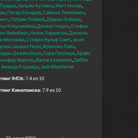
 Пуарье
Уильям Хуткинс
Мэтт Нолан
зан
Питер Ренадэй
Саймон Темплмен
ингс
Патрик Пойвей
Дэррин Бэйкер
льз Клаусмейер
Дэниэл Чодос
Стефен
он Файнберг
Ноэль Харрисон
Дэниэль
и Мосиман
Стефен Вульф Смит
Jason
урлен
Jacques Feyel
Френсин Лэйн
рдан Джейкобсон
Сара Патридж
Брайс
ннифер Мартин
Barbara Sammeth
Дэбби
Аманда Роджерс
Jack Weatherall
тинг IMDb:
7.4 из 10
тинг Кинопоиска:
7.9 из 10