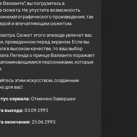
 Валианте", вы погрузитесь в
в сюжета. Не упустите возможность
 кинематографического произведения, так
сферой и впечатляющим сюжетом.
смотра. Сюжет этого эпизода увлечет вас
ни, проведенном перед экраном. Если вы
а в высоком качестве, то ваш выбор
ала Легенда о принце Валианте поражает
, запоминающимися персонажами, которые
.
айтесь этим искусством, созданным
 для вас!
тус сериала:
Отменен/Завершен
а выхода:
03.09.1991
а окончания:
25.06.1993