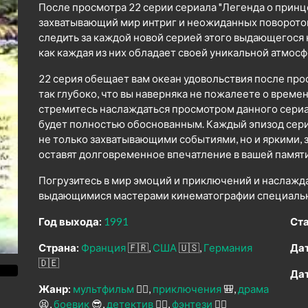
После просмотра 22 серии сериала "Легенда о принце
захватывающий мир интриг и неожиданных поворото
следить за каждой новой серией этого выдающегося
как каждая из них обладает своей уникальной атмо
22 серия обещает вам океан удовольствия после про
так глубоко, что вы наверняка не пожалеете о време
стремитесь наслаждаться просмотром данного сериал
будет полностью обоснованным. Каждый эпизод сери
не только захватывающими событиями, но и яркими
оставят долговременное впечатление в вашей памяти
Погрузитесь в мир эмоций и приключений и наслажд
выдающимися мастерами кинематографии специально
Год выхода:
1991
Ста
Страна:
Франция
🇫🇷
США
🇺🇸
Германия
Дат
🇩🇪
Дат
Жанр:
мультфильм
🧚‍♀️
приключения
🎒
драма
😫
боевик
😎
детектив
🕵️‍♂️
фэнтези
🧝‍♂️