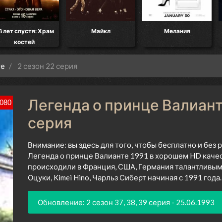
8 лет спустя: Храм
Майкл
Мелания
костей
те
2 сезон 22 серия
Легенда о принце Валианте
080
серия
Внимание: вы здесь для того, чтобы бесплатно и без
Легенда о принце Валианте 1991 в хорошем HD качес
происходили в Франция, США, Германия талантливы
Оцуки, Kimei Hino, Чарльз Сиберт начиная с 1991 года.
Обновление: 2 сезон 37, 38, 39 серия - 25.06.1993