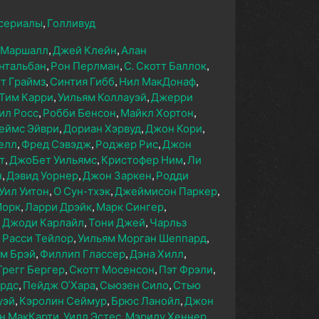
сериалы
Голливуд
 Маршалл
Джей Клейн
Алан
нтальбан
Рон Перлман
С. Скотт Баллок
т Граймз
Синтия Гибб
Нил МакДонаф
Тим Карри
Уильям Коллауэй
Джерри
ил Росс
Робби Бенсон
Майкл Хортон
еймс Эйври
Дориан Хэрвуд
Джон Кори
елл
Фред Сэвэдж
Роджер Рис
Джон
т
ДжоБет Уильямс
Кристофер Ним
Ли
н
Дэвид Уорнер
Джон Заркен
Родди
Уил Уитон
О Сун-тхэк
Джеймисон Паркер
Йорк
Ларри Дрэйк
Марк Сингер
Джоди Карлайл
Тони Джей
Чарльз
Расси Тейлор
Уильям Морган Шеппард
м Брэй
Филлип Глассер
Дэна Хилл
Грегг Бергер
Скотт Мосенсон
Пэт Фрэли
ардс
Пейдж О’Хара
Сьюзен Сило
Стью
уэй
Кэролин Сеймур
Брюс Ланойл
Джон
н МакКарти
Уилл Эстес
Мэрилу Хеннер