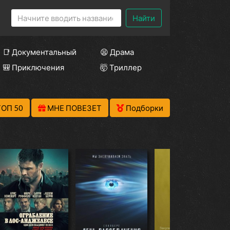
Найти
📑 Документальный
😫 Драма
🎒 Приключения
🤯 Триллер
ТОП 50
МНЕ ПОВЕЗЕТ
Подборки