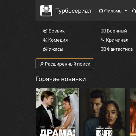
Турбосериал
🎞 Фильмы

😎 Боевик
👨‍✈️ Военный
🤪 Комедия
🔪 Криминал
😱 Ужасы
🧙‍♀️ Фантастика
🔎 Расширенный поиск
Горячие новинки