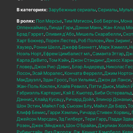
В категориях:
Зарубежные сериалы
Сериалы
Мульт
В ролях:
Пол Мерсье
Тим Мэтисон
Боб Берген
Мона
Оппенхаймер
Линда Гэри
Дэнни Манн
Жан-Клод Мо
Брэд Гэррет
Оливия д’Або
Мишель Скарабелли
Скот
Харт Бокнер
Лорен Лестер
Роб Полсен
Йен Зиринг
Хаузер
Ронни Шелл
Джефф Беннетт
Марк Хэмилл
Н
Ноэль Норт
Ефрем Цимбалист мл.
Саманта Эггар
Дж
Карла ДеВито
Том Кэйн
Джон Стэндинг
Джесс Харн
Гловер
Джон Рис-Дэвис
Блэр Андервуд
Николас Гес
Лосон
Эсай Моралес
Кончата Феррелл
Джим Норто
МакДауэлл
Эдан Гросс
Пол Уильямс
Джон де Ланси
Жан-Поль Коклен
Клайв Ревилл
Пэтти Дьюк
Майкл 
Гэбриэлль Картерис
Кэй Е. Кьютер
Биби Остервальд
Дэннис
Клайд Кусацу
Ричард Дойл
Элинор Донахью
Шон Эстин
Майкл Гоф
Сьюзэн Блу
Майкл Де Барр
То
Клифф Бемис
Гарри Хэмлин
Ричард Стивен Хорвиц
Джейсон Мэрсден
Эд Гилберт
Тери Гарр
Пэдди Эдв
Розен
Джек Эйнджел
Шон О’Брайан
Джулиан Холло
Рубинстайн
Лиз Джордж
Дж. Кеннет Кэмпбелл
Кеви