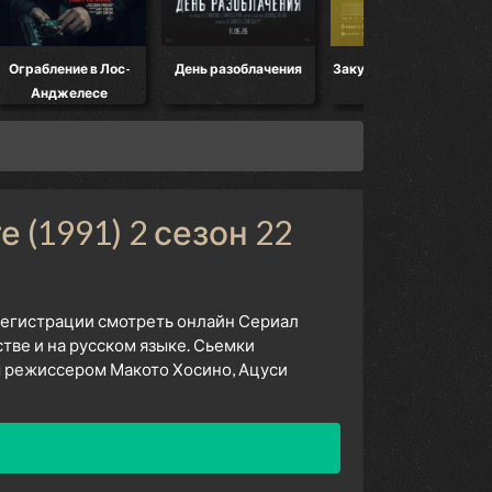
Ограбление в Лос-
День разоблачения
Закулисье реальности
Анджелесе
 (1991) 2 сезон 22
 регистрации смотреть онлайн Сериал
тве и на русском языке. Сьемки
м режиссером Макото Хосино, Ацуси