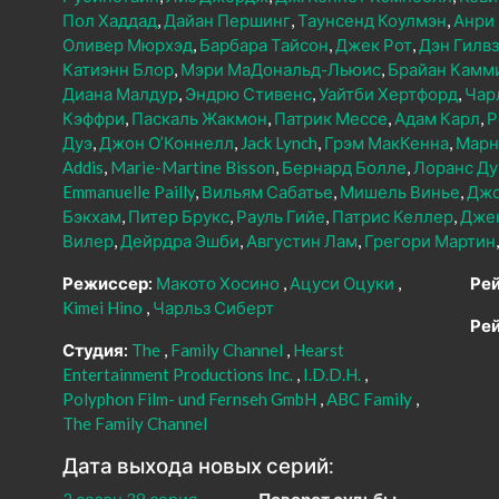
Пол Хаддад
Дайан Першинг
Таунсенд Коулмэн
Анри
Оливер Мюрхэд
Барбара Тайсон
Джек Рот
Дэн Гилв
Катиэнн Блор
Мэри МаДональд-Льюис
Брайан Камм
Диана Малдур
Эндрю Стивенс
Уайтби Хертфорд
Чар
Кэффри
Паскаль Жакмон
Патрик Мессе
Адам Карл
Р
Дуэ
Джон О’Коннелл
Jack Lynch
Грэм МакКенна
Марн
Addis
Marie-Martine Bisson
Бернард Болле
Лоранс Д
Emmanuelle Pailly
Вильям Сабатье
Мишель Винье
Джо
Бэкхам
Питер Брукс
Рауль Гийе
Патрис Келлер
Дже
Вилер
Дейрдра Эшби
Августин Лам
Грегори Мартин
Режиссер:
Макото Хосино
Ацуси Оцуки
Рей
Kimei Hino
Чарльз Сиберт
Рей
Студия:
The
Family Channel
Hearst
Entertainment Productions Inc.
I.D.D.H.
Polyphon Film- und Fernseh GmbH
ABC Family
The Family Channel
Дата выхода новых серий: