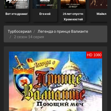
Вот это драма!
Его и её
28 лет спустя:
Майкл
Храм костей
Турбосериал
Легенда о принце Валианте
2 сезон 14 серия
HD 1080