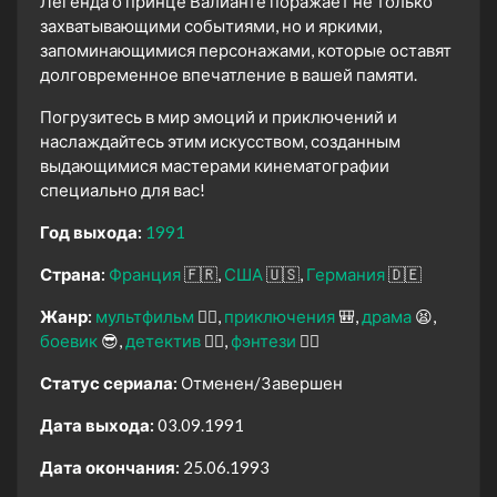
Легенда о принце Валианте поражает не только
захватывающими событиями, но и яркими,
запоминающимися персонажами, которые оставят
долговременное впечатление в вашей памяти.
Погрузитесь в мир эмоций и приключений и
наслаждайтесь этим искусством, созданным
выдающимися мастерами кинематографии
специально для вас!
Год выхода:
1991
Страна:
Франция
🇫🇷
США
🇺🇸
Германия
🇩🇪
Жанр:
мультфильм
🧚‍♀️
приключения
🎒
драма
😫
боевик
😎
детектив
🕵️‍♂️
фэнтези
🧝‍♂️
Статус сериала:
Отменен/Завершен
Дата выхода:
03.09.1991
Дата окончания:
25.06.1993