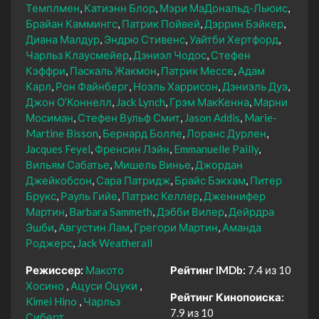
Темплмен
Катиэнн Блор
Мэри МаДональд-Льюис
Брайан Каммингс
Патрик Пойвей
Дэррин Бэйкер
Диана Малдур
Эндрю Стивенс
Уайтби Хертфорд
Чарльз Клаусмейер
Дэниэл Чодос
Стефен
Кэффри
Паскаль Жакмон
Патрик Мессе
Адам
Карл
Рон Файнберг
Ноэль Харрисон
Дэниэль Дуэ
Джон О’Коннелл
Jack Lynch
Грэм МакКенна
Марни
Мосиман
Стефен Вульф Смит
Jason Addis
Marie-
Martine Bisson
Бернард Болле
Лоранс Дурлен
Jacques Feyel
Френсин Лэйн
Emmanuelle Pailly
Вильям Сабатье
Мишель Винье
Джордан
Джейкобсон
Сара Патридж
Брайс Бэкхам
Питер
Брукс
Рауль Гийе
Патрис Келлер
Дженнифер
Мартин
Barbara Sammeth
Дэбби Вилер
Дейрдра
Эшби
Августин Лам
Грегори Мартин
Аманда
Роджерс
Jack Weatherall
Режиссер:
Макото
Рейтинг IMDb:
7.4 из 10
Хосино
Ацуси Оцуки
Рейтинг Кинопоиска:
Kimei Hino
Чарльз
7.9 из 10
Сиберт