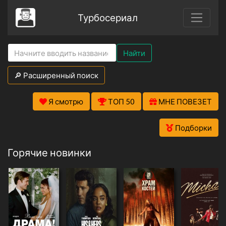
Турбосериал
Найти
🔎 Расширенный поиск
Я смотрю
ТОП 50
МНЕ ПОВЕЗЕТ
Подборки
Горячие новинки