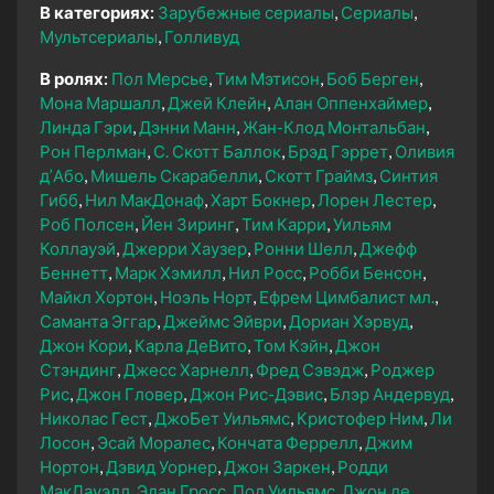
В категориях:
Зарубежные сериалы
Сериалы
Мультсериалы
Голливуд
В ролях:
Пол Мерсье
Тим Мэтисон
Боб Берген
Мона Маршалл
Джей Клейн
Алан Оппенхаймер
Линда Гэри
Дэнни Манн
Жан-Клод Монтальбан
Рон Перлман
С. Скотт Баллок
Брэд Гэррет
Оливия
д’Або
Мишель Скарабелли
Скотт Граймз
Синтия
Гибб
Нил МакДонаф
Харт Бокнер
Лорен Лестер
Роб Полсен
Йен Зиринг
Тим Карри
Уильям
Коллауэй
Джерри Хаузер
Ронни Шелл
Джефф
Беннетт
Марк Хэмилл
Нил Росс
Робби Бенсон
Майкл Хортон
Ноэль Норт
Ефрем Цимбалист мл.
Саманта Эггар
Джеймс Эйври
Дориан Хэрвуд
Джон Кори
Карла ДеВито
Том Кэйн
Джон
Стэндинг
Джесс Харнелл
Фред Сэвэдж
Роджер
Рис
Джон Гловер
Джон Рис-Дэвис
Блэр Андервуд
Николас Гест
ДжоБет Уильямс
Кристофер Ним
Ли
Лосон
Эсай Моралес
Кончата Феррелл
Джим
Нортон
Дэвид Уорнер
Джон Заркен
Родди
МакДауэлл
Эдан Гросс
Пол Уильямс
Джон де