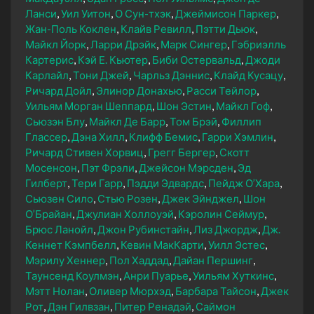
Ланси
Уил Уитон
О Сун-тхэк
Джеймисон Паркер
Жан-Поль Коклен
Клайв Ревилл
Пэтти Дьюк
Майкл Йорк
Ларри Дрэйк
Марк Сингер
Гэбриэлль
Картерис
Кэй Е. Кьютер
Биби Остервальд
Джоди
Карлайл
Тони Джей
Чарльз Дэннис
Клайд Кусацу
Ричард Дойл
Элинор Донахью
Расси Тейлор
Уильям Морган Шеппард
Шон Эстин
Майкл Гоф
Сьюзэн Блу
Майкл Де Барр
Том Брэй
Филлип
Глассер
Дэна Хилл
Клифф Бемис
Гарри Хэмлин
Ричард Стивен Хорвиц
Грегг Бергер
Скотт
Мосенсон
Пэт Фрэли
Джейсон Мэрсден
Эд
Гилберт
Тери Гарр
Пэдди Эдвардс
Пейдж О’Хара
Сьюзен Сило
Стью Розен
Джек Эйнджел
Шон
О’Брайан
Джулиан Холлоуэй
Кэролин Сеймур
Брюс Ланойл
Джон Рубинстайн
Лиз Джордж
Дж.
Кеннет Кэмпбелл
Кевин МакКарти
Уилл Эстес
Мэрилу Хеннер
Пол Хаддад
Дайан Першинг
Таунсенд Коулмэн
Анри Пуарье
Уильям Хуткинс
Мэтт Нолан
Оливер Мюрхэд
Барбара Тайсон
Джек
Рот
Дэн Гилвзан
Питер Ренадэй
Саймон