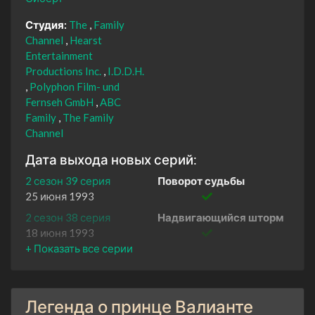
Студия:
The
Family
Channel
Hearst
Entertainment
Productions Inc.
I.D.D.H.
Polyphon Film- und
Fernseh GmbH
ABC
Family
The Family
Channel
Дата выхода новых серий:
2 сезон 39 серия
Поворот судьбы
25 июня 1993
2 сезон 38 серия
Надвигающийся шторм
18 июня 1993
2 сезон 37 серия
Смерть Артура
11 июня 1993
2 сезон 36 серия
Новый рассвет
Легенда о принце Валианте
4 июня 1993