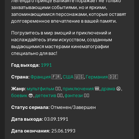
Легенда о принце Валианте поражает не только
захватывающими событиями, но и яркими,
запоминающимися персонажами, которые оставят
долговременное впечатление в вашей памяти.
Погрузитесь в мир эмоций и приключений и
наслаждайтесь этим искусством, созданным
выдающимися мастерами кинематографии
специально для вас!
Год выхода:
1991
Страна:
Франция
🇫🇷
США
🇺🇸
Германия
🇩🇪
Жанр:
мультфильм
🧚‍♀️
приключения
🎒
драма
😫
боевик
😎
детектив
🕵️‍♂️
фэнтези
🧝‍♂️
Статус сериала:
Отменен/Завершен
Дата выхода:
03.09.1991
Дата окончания:
25.06.1993