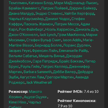
Темплмен
Катиэнн Блор
Мэри МаДональд-Льюис
Брайан Каммингс
Патрик Пойвей
Дэррин Бэйкер
Диана Малдур
Эндрю Стивенс
Уайтби Хертфорд
Чарльз Клаусмейер
Дэниэл Чодос
Стефен
Кэффри
Паскаль Жакмон
Патрик Мессе
Адам
Карл
Рон Файнберг
Ноэль Харрисон
Дэниэль Дуэ
Джон О’Коннелл
Jack Lynch
Грэм МакКенна
Марни
Мосиман
Стефен Вульф Смит
Jason Addis
Marie-
Martine Bisson
Бернард Болле
Лоранс Дурлен
Jacques Feyel
Френсин Лэйн
Emmanuelle Pailly
Вильям Сабатье
Мишель Винье
Джордан
Джейкобсон
Сара Патридж
Брайс Бэкхам
Питер
Брукс
Рауль Гийе
Патрис Келлер
Дженнифер
Мартин
Barbara Sammeth
Дэбби Вилер
Дейрдра
Эшби
Августин Лам
Грегори Мартин
Аманда
Роджерс
Jack Weatherall
Режиссер:
Макото
Рейтинг IMDb:
7.4 из 10
Хосино
Ацуси Оцуки
Рейтинг Кинопоиска:
Kimei Hino
Чарльз
7.9 из 10
Сиберт