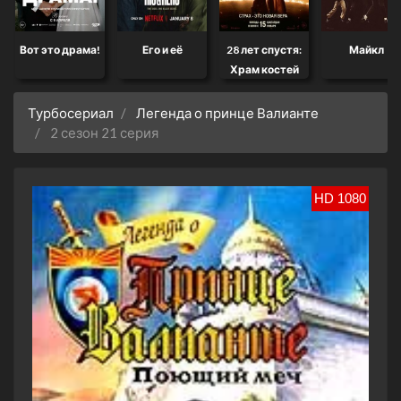
Вот это драма!
Его и её
28 лет спустя:
Майкл
Храм костей
Турбосериал
Легенда о принце Валианте
2 сезон 21 серия
HD 1080