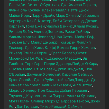
Ланси
Уил Уитон
О Сун-тхэк
Джеймисон Паркер
Жан-Поль Коклен
Клайв Ревилл
Пэтти Дьюк
Майкл Йорк
Ларри Дрэйк
Марк Сингер
Гэбриэлль
Картерис
Кэй Е. Кьютер
Биби Остервальд
Джоди
Карлайл
Тони Джей
Чарльз Дэннис
Клайд Кусацу
Ричард Дойл
Элинор Донахью
Расси Тейлор
Уильям Морган Шеппард
Шон Эстин
Майкл Гоф
Сьюзэн Блу
Майкл Де Барр
Том Брэй
Филлип
Глассер
Дэна Хилл
Клифф Бемис
Гарри Хэмлин
Ричард Стивен Хорвиц
Грегг Бергер
Скотт
Мосенсон
Пэт Фрэли
Джейсон Мэрсден
Эд
Гилберт
Тери Гарр
Пэдди Эдвардс
Пейдж О’Хара
Сьюзен Сило
Стью Розен
Джек Эйнджел
Шон
О’Брайан
Джулиан Холлоуэй
Кэролин Сеймур
Брюс Ланойл
Джон Рубинстайн
Лиз Джордж
Дж.
Кеннет Кэмпбелл
Кевин МакКарти
Уилл Эстес
Мэрилу Хеннер
Пол Хаддад
Дайан Першинг
Таунсенд Коулмэн
Анри Пуарье
Уильям Хуткинс
Мэтт Нолан
Оливер Мюрхэд
Барбара Тайсон
Джек
Рот
Дэн Гилвзан
Питер Ренадэй
Саймон