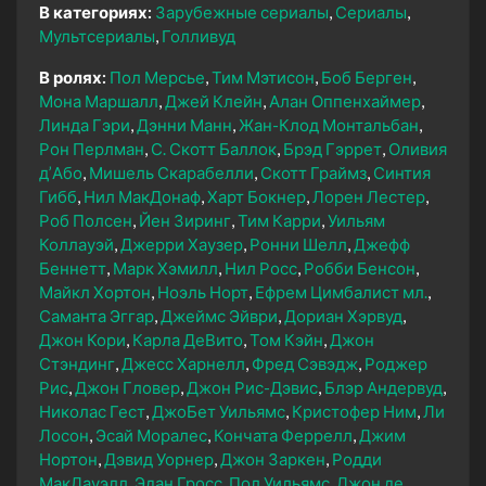
В категориях:
Зарубежные сериалы
Сериалы
Мультсериалы
Голливуд
В ролях:
Пол Мерсье
Тим Мэтисон
Боб Берген
Мона Маршалл
Джей Клейн
Алан Оппенхаймер
Линда Гэри
Дэнни Манн
Жан-Клод Монтальбан
Рон Перлман
С. Скотт Баллок
Брэд Гэррет
Оливия
д’Або
Мишель Скарабелли
Скотт Граймз
Синтия
Гибб
Нил МакДонаф
Харт Бокнер
Лорен Лестер
Роб Полсен
Йен Зиринг
Тим Карри
Уильям
Коллауэй
Джерри Хаузер
Ронни Шелл
Джефф
Беннетт
Марк Хэмилл
Нил Росс
Робби Бенсон
Майкл Хортон
Ноэль Норт
Ефрем Цимбалист мл.
Саманта Эггар
Джеймс Эйври
Дориан Хэрвуд
Джон Кори
Карла ДеВито
Том Кэйн
Джон
Стэндинг
Джесс Харнелл
Фред Сэвэдж
Роджер
Рис
Джон Гловер
Джон Рис-Дэвис
Блэр Андервуд
Николас Гест
ДжоБет Уильямс
Кристофер Ним
Ли
Лосон
Эсай Моралес
Кончата Феррелл
Джим
Нортон
Дэвид Уорнер
Джон Заркен
Родди
МакДауэлл
Эдан Гросс
Пол Уильямс
Джон де