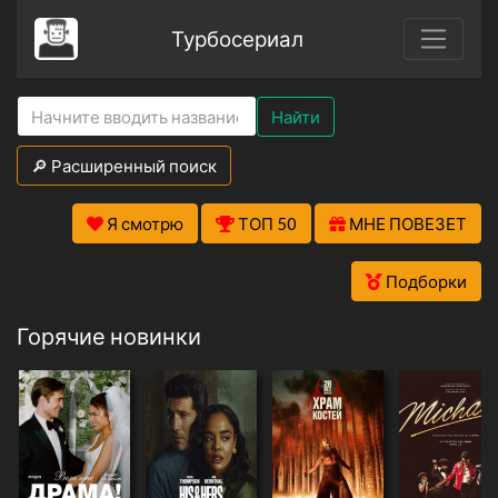
Турбосериал
Найти
🔎 Расширенный поиск
Я смотрю
ТОП 50
МНЕ ПОВЕЗЕТ
Подборки
Горячие новинки