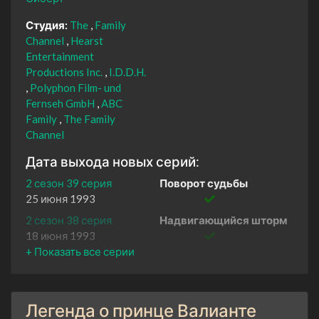
Студия:
The
Family
Channel
Hearst
Entertainment
Productions Inc.
I.D.D.H.
Polyphon Film- und
Fernseh GmbH
ABC
Family
The Family
Channel
Дата выхода новых серий:
2 сезон 39 серия
Поворот судьбы
25 июня 1993
2 сезон 38 серия
Надвигающийся шторм
18 июня 1993
2 сезон 37 серия
Смерть Артура
11 июня 1993
2 сезон 36 серия
Новый рассвет
Легенда о принце Валианте
4 июня 1993