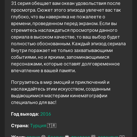
31 серия обещает вам океан удовольствия после
просмотра. Сюжет этого эпизода увлечет вас так
глубоко, что вы наверняка не пожалеете о
времени, проведенном перед экраном. Если вы
стремитесь наслаждаться просмотром данного
сериала в высоком качестве, то ваш выбор будет
полностью обоснованным. Каждый эпизод сериала
Внутри поражает не только захватывающими
событиями, но и яркими, запоминающимися
персонажами, которые оставят долговременное
впечатление в вашей памяти.
Погрузитесь в мир эмоций и приключений и
наслаждайтесь этим искусством, созданным
выдающимися мастерами кинематографии
специально для вас!
Год выхода:
2016
Страна:
Турция
🇹🇷
Жанр:
драма
😫
боевик
😎
триллер
🤯
детектив
🕵️‍♂️