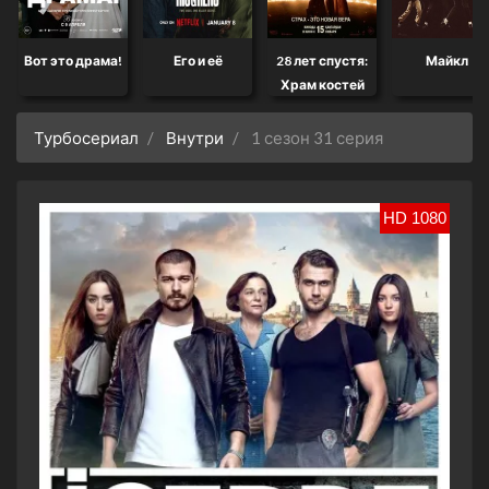
Вот это драма!
Его и её
28 лет спустя:
Майкл
Храм костей
Турбосериал
Внутри
1 сезон 31 серия
HD 1080