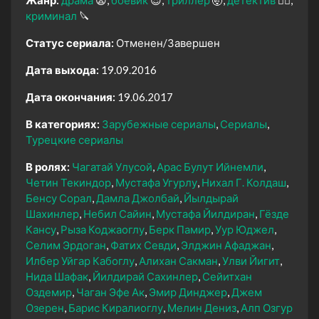
криминал
🔪
Статус сериала:
Отменен/Завершен
Дата выхода:
19.09.2016
Дата окончания:
19.06.2017
В категориях:
Зарубежные сериалы
Сериалы
Турецкие сериалы
В ролях:
Чагатай Улусой
Арас Булут Ийнемли
Четин Текиндор
Мустафа Угурлу
Нихал Г. Колдаш
Бенсу Сорал
Дамла Джолбай
Йылдырай
Шахинлер
Небил Сайин
Мустафа Йилдиран
Гёзде
Кансу
Рыза Коджаоглу
Берк Памир
Уур Юджел
Селим Эрдоган
Фатих Севди
Элджин Афаджан
Илбер Уйгар Кабоглу
Алихан Сакман
Улви Йигит
Нида Шафак
Йилдирай Сахинлер
Сейитхан
Оздемир
Чаган Эфе Ак
Эмир Динджер
Джем
Озерен
Барис Киралиоглу
Мелин Дениз
Алп Озгур