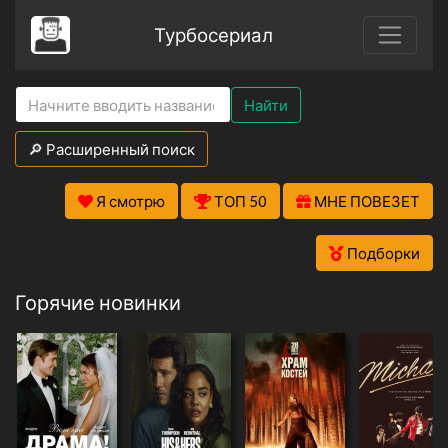
Турбосериал
Найти
🔎 Расширенный поиск
Я смотрю
ТОП 50
МНЕ ПОВЕЗЕТ
Подборки
Горячие новинки