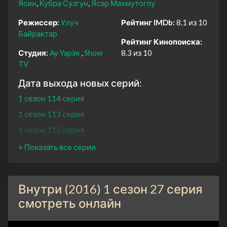
Ясин
Кубра Сузгун
Ясар Махмутоглу
Режиссер:
Улуч
Рейтинг IMDb:
8.1 из 10
Байрактар
Рейтинг Кинопоиска:
Студия:
Ay Yapim
Show
8.3 из 10
TV
Дата выхода новых серий:
1 сезон 114 серия
1 сезон 113 серия
1 сезон 112 серия
1 сезон 111 серия
1 сезон 110 серия
1 сезон 109 серия
Внутри (2016) 1 сезон 27 серия
1 сезон 108 серия
смотреть онлайн
1 сезон 107 серия
1 сезон 106 серия