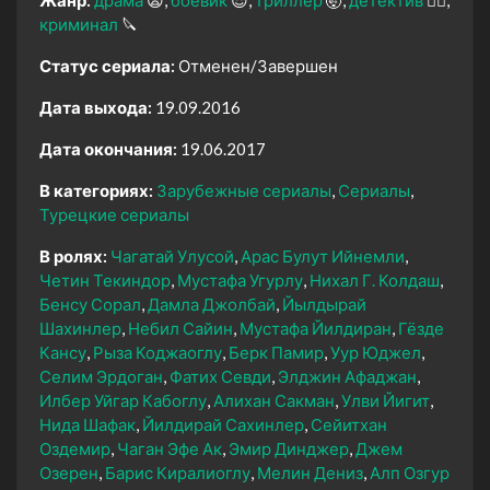
криминал
🔪
Статус сериала:
Отменен/Завершен
Дата выхода:
19.09.2016
Дата окончания:
19.06.2017
В категориях:
Зарубежные сериалы
Сериалы
Турецкие сериалы
В ролях:
Чагатай Улусой
Арас Булут Ийнемли
Четин Текиндор
Мустафа Угурлу
Нихал Г. Колдаш
Бенсу Сорал
Дамла Джолбай
Йылдырай
Шахинлер
Небил Сайин
Мустафа Йилдиран
Гёзде
Кансу
Рыза Коджаоглу
Берк Памир
Уур Юджел
Селим Эрдоган
Фатих Севди
Элджин Афаджан
Илбер Уйгар Кабоглу
Алихан Сакман
Улви Йигит
Нида Шафак
Йилдирай Сахинлер
Сейитхан
Оздемир
Чаган Эфе Ак
Эмир Динджер
Джем
Озерен
Барис Киралиоглу
Мелин Дениз
Алп Озгур