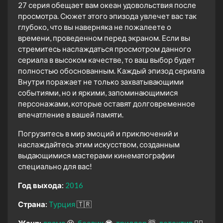
27 серия обещает вам океан удовольствия после
просмотра. Сюжет этого эпизода увлечет вас так
глубоко, что вы наверняка не пожалеете о
времени, проведенном перед экраном. Если вы
стремитесь наслаждаться просмотром данного
сериала в высоком качестве, то ваш выбор будет
полностью обоснованным. Каждый эпизод сериала
Внутри поражает не только захватывающими
событиями, но и яркими, запоминающимися
персонажами, которые оставят долговременное
впечатление в вашей памяти.
Погрузитесь в мир эмоций и приключений и
наслаждайтесь этим искусством, созданным
выдающимися мастерами кинематографии
специально для вас!
Год выхода:
2016
Страна:
Турция
🇹🇷
Жанр:
драма
😫
боевик
😎
триллер
🤯
детектив
🕵️‍♂️