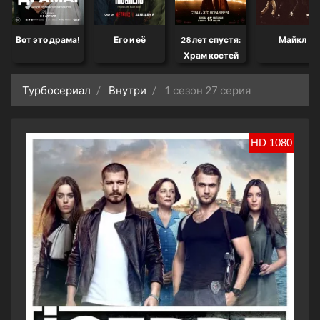
Вот это драма!
Его и её
28 лет спустя:
Майкл
Храм костей
Турбосериал
Внутри
1 сезон 27 серия
HD 1080