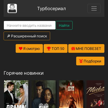
Турбосериал
Найти
🔎 Расширенный поиск
Я смотрю
ТОП 50
МНЕ ПОВЕЗЕТ
Подборки
Горячие новинки