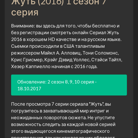
Жуть (2016) 1 сезон 7
серия
Внимание: вы здесь для того, чтобы бесплатно и
без регистрации смотреть онлайн Сериал Жуть
2016 в хорошем HD качестве и на русском языке.
Сьемки происходили в США талантливым
режиссером Майкл А. Алловиц, Тони Соломонс,
Крис Грисмер, Крэйг Дэвид Уоллес, Стэйси Тайтл,
Хезер Каппиелло начиная с 2016 года.
Обновление: 2 сезон 8, 9, 10 серия -
18.10.2017
После просмотра 7 серии сериала "Жуть", вы
погрузитесь в захватывающий мир интриг и
неожиданных поворотов сюжета. Не упустите
возможность следить за каждой новой серией
этого выдающегося кинематографического
произведения, так как каждая из них обладает