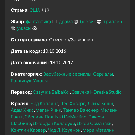
Страна:
США
🇺🇸
Жанр:
фантастика
🧙‍♀️
драма
😫
боевик
😎
триллер
🤯
ужасы
😱
Статус сериала:
Отменен/Завершен
Дата выхода:
10.10.2016
Дата окончания:
18.10.2017
В категориях:
Зарубежные сериалы
Сериалы
Голливуд
Ужасы
Перевод:
Озвучка BaibaKo
Озвучка HDrezka Studio
В ролях:
Чад Коллинз
Лео Ховард
Лайза Коши
Адам Хикс
Меган Ринк
Тайлер Вайснер
Мелвин
Грегг
Эйслинн Пол
Niki DeMartino
Саксон
Шарбино
Джордан Кэллоуэй
Джой Османски
Кэйтлин Карвер
Чад Л. Коулмэн
Мэри Мэтилин