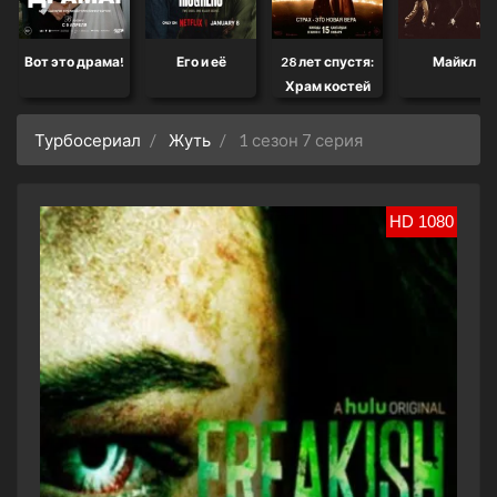
Вот это драма!
Его и её
28 лет спустя:
Майкл
Храм костей
Турбосериал
Жуть
1 сезон 7 серия
HD 1080