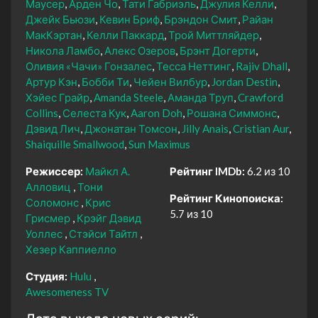
Маусер
Арден Чо
Тати Габриэль
Джулия Келли
Джейк Бьюзи
Кевин Бриф
Брэндон Смит
Райан
МакКэртан
Келли Паккард
Трой Миттляйдер
Никола Ламбо
Алекс Озеров
Брэнт Догерти
Оливия «Чачи» Гонзалес
Тесса Неттинг
Rajiv Dhall
Артур Кэн
Бобби Ти
Чейен Вилбур
Jordan Destin
Хэйес Грайр
Amanda Steele
Аманда Труп
Crawford
Collins
Селеста Кук
Aaron Doh
Рошана Симмонс
Дэвид Лич
Джонатан Томсон
Jilly Anais
Cristian Aur
Shaiquille Smallwood
Sun Maximus
Режиссер:
Майкл А.
Рейтинг IMDb:
6.2 из 10
Алловиц
Тони
Рейтинг Кинопоиска:
Соломонс
Крис
5.7 из 10
Грисмер
Крэйг Дэвид
Уоллес
Стэйси Тайтл
Хезер Каппиелло
Студия:
Hulu
Awesomeness TV