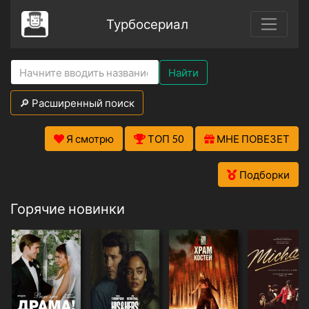
Турбосериал
Найти
🔎 Расширенный поиск
Я смотрю
ТОП 50
МНЕ ПОВЕЗЕТ
Подборки
Горячие новинки