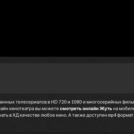
1 сезон 3 серия
Secrets
1 сезон 2 серия
Winds of Change
1 сезон 1 серия
Detention
енных телесериалов в HD 720 и 1080 и многосерийных фильмов
нлайн кинотеатра вы можете
смотреть онлайн Жуть
на мобиль
ть в ХД качестве любое кино. А также доступен mp4 формат. 