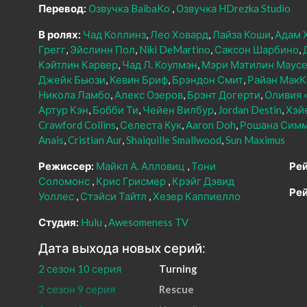
Перевод:
Озвучка BaibaKo
Озвучка HDrezka Studio
В ролях:
Чад Коллинз
Лео Ховард
Лайза Коши
Адам 
Грегг
Эйслинн Пол
Niki DeMartino
Саксон Шарбино
Кэйтлин Карвер
Чад Л. Коулмэн
Мэри Мэтилин Маус
Джейк Бьюзи
Кевин Бриф
Брэндон Смит
Райан МакК
Никола Ламбо
Алекс Озеров
Брэнт Догерти
Оливия 
Артур Кэн
Бобби Ти
Чейен Вилбур
Jordan Destin
Хэй
Crawford Collins
Селеста Кук
Aaron Doh
Рошана Сим
Anais
Cristian Aur
Shaiquille Smallwood
Sun Maximus
Режиссер:
Майкл А. Алловиц
Тони
Рей
Соломонс
Крис Грисмер
Крэйг Дэвид
Рей
Уоллес
Стэйси Тайтл
Хезер Каппиелло
Студия:
Hulu
Awesomeness TV
Дата выхода новых серий:
2 сезон 10 серия
Turning
2 сезон 9 серия
Rescue