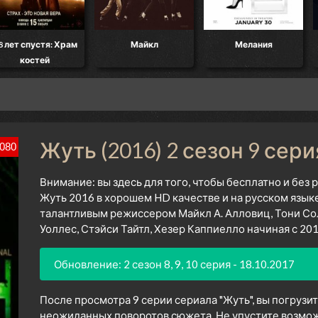
8 лет спустя: Храм
Майкл
Мелания
костей
Жуть (2016) 2 сезон 9 сери
080
Внимание: вы здесь для того, чтобы бесплатно и без
Жуть 2016 в хорошем HD качестве и на русском язык
талантливым режиссером Майкл А. Алловиц, Тони Со
Уоллес, Стэйси Тайтл, Хезер Каппиелло начиная с 201
Обновление: 2 сезон 8, 9, 10 серия - 18.10.2017
После просмотра 9 серии сериала "Жуть", вы погрузи
неожиданных поворотов сюжета. Не упустите возмож