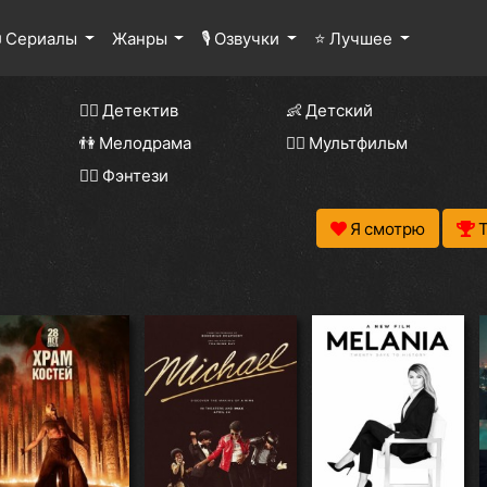
 Сериалы
Жанры
🎙 Озвучки
⭐ Лучшее
🕵️‍♂️ Детектив
👶 Детский
👫 Мелодрама
🧚‍♀️ Мультфильм
🧝‍♂️ Фэнтези
Я смотрю