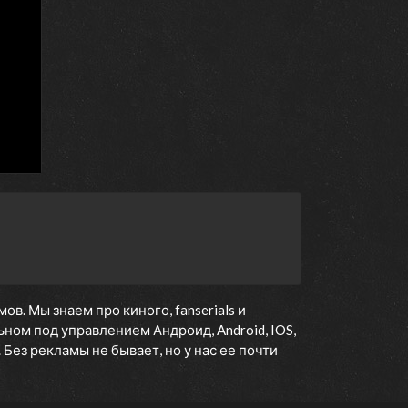
10 октября 2016
10 октября 2016
10 октября 2016
. Мы знаем про киного, fanserials и
ном под управлением Андроид, Android, IOS,
Без рекламы не бывает, но у нас ее почти