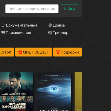
Найти
📑 Документальный
😫 Драма
🎒 Приключения
🤯 Триллер
ТОП 50
МНЕ ПОВЕЗЕТ
Подборки