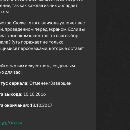
ия, так как каждая из них обладает
том.
мотра. Сюжет этого эпизода увлечет вас
ни, проведенном перед экраном. Если вы
а в высоком качестве, то ваш выбор
ала Жуть поражает не только
ющимися персонажами, которые оставят
айтесь этим искусством, созданным
 для вас!
тус сериала:
Отменен/Завершен
а выхода:
10.10.2016
а окончания:
18.10.2017
вуд
Ужасы