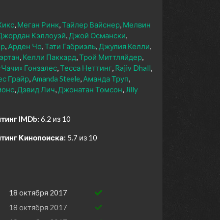
Хикс
Меган Ринк
Тайлер Вайснер
Мелвин
Джордан Кэллоуэй
Джой Османски
ер
Арден Чо
Тати Габриэль
Джулия Келли
эртан
Келли Паккард
Трой Миттляйдер
«Чачи» Гонзалес
Тесса Неттинг
Rajiv Dhall
ес Грайр
Amanda Steele
Аманда Труп
монс
Дэвид Лич
Джонатан Томсон
Jilly
тинг IMDb:
6.2 из 10
тинг Кинопоиска:
5.7 из 10
18 октября 2017
18 октября 2017