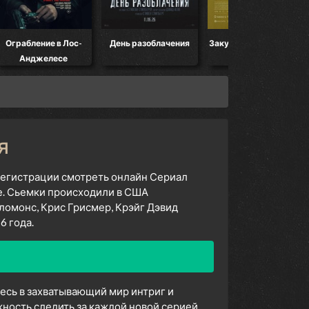
Ограбление в Лос-
День разоблачения
Закулисье реальности
Анджелесе
я
 регистрации смотреть онлайн Сериал
е. Сьемки происходили в США
ломонс, Крис Грисмер, Крэйг Дэвид
6 года.
тесь в захватывающий мир интриг и
ность следить за каждой новой серией