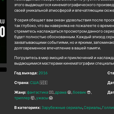
этого выдающегося кинематографического произведен
своей уникальной атмосферой и впечатляющим сюже
9 серия обещает вам океан удовольствия после прос
так глубоко, что вы наверняка не пожалеете о време
стремитесь наслаждаться просмотром данного сериал
будет полностью обоснованным. Каждый эпизод сери
захватывающими событиями, но и яркими, запомина
долговременное впечатление в вашей памяти.
Погрузитесь в мир эмоций и приключений и наслажд
выдающимися мастерами кинематографии специально
Год выхода:
2016
Ста
Страна:
США
🇺🇸
Дат
Жанр:
фантастика
🧙‍♀️
драма
😫
боевик
😎
Дат
триллер
🤯
ужасы
😱
В категориях:
Зарубежные сериалы
Сериалы
Голли