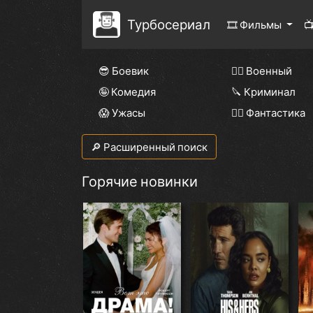
Турбосериал
🎞 Фильмы

😎 Боевик
👨‍✈️ Военный
🤪 Комедия
🔪 Криминал
😱 Ужасы
🧙‍♀️ Фантастика
🔎 Расширенный поиск
Горячие новинки