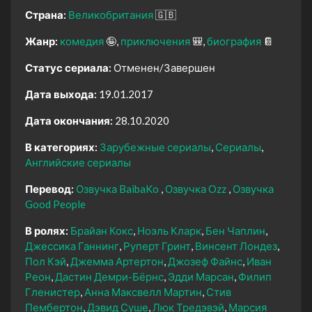
Страна:
Великобритания
🇬🇧
Жанр:
комедия
🤪
приключения
🎒
биография
📔
Статус сериала:
Отменен/Завершен
Дата выхода:
19.01.2017
Дата окончания:
28.10.2020
В категориях:
Зарубежные сериалы
Сериалы
Английские сериалы
Перевод:
Озвучка BaibaKo
Озвучка Ozz
Озвучка
Good People
В ролях:
Брайан Кокс
Ноэль Кларк
Бен Чаплин
Джессика Ганнинг
Руперт Гринт
Винсент Лондез
Пол Кэй
Джемма Артертон
Джозеф Файнс
Иван
Реон
Дастин Демри-Бёрнс
Эдди Марсан
Филип
Гленистер
Анна Максвелл Мартин
Стив
Пембертон
Дэвид Суше
Люк Тредэвэй
Марсия