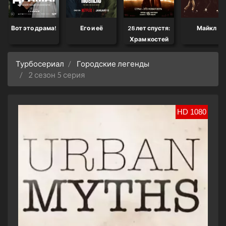
Вот это драма!
Его и её
28 лет спустя:
Майкл
Храм костей
Турбосериал
Городские легенды
2 сезон 5 серия
HD 1080