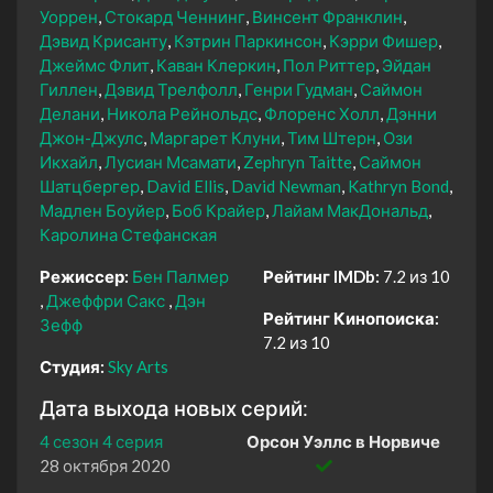
Уоррен
Стокард Ченнинг
Винсент Франклин
Дэвид Крисанту
Кэтрин Паркинсон
Кэрри Фишер
Джеймс Флит
Каван Клеркин
Пол Риттер
Эйдан
Гиллен
Дэвид Трелфолл
Генри Гудман
Саймон
Делани
Никола Рейнольдс
Флоренс Холл
Дэнни
Джон-Джулс
Маргарет Клуни
Тим Штерн
Ози
Икхайл
Лусиан Мсамати
Zephryn Taitte
Саймон
Шатцбергер
David Ellis
David Newman
Kathryn Bond
Мадлен Боуйер
Боб Крайер
Лайам МакДональд
Каролина Стефанская
Режиссер:
Бен Палмер
Рейтинг IMDb:
7.2 из 10
Джеффри Сакс
Дэн
Рейтинг Кинопоиска:
Зефф
7.2 из 10
Студия:
Sky Arts
Дата выхода новых серий:
4 сезон 4 серия
Орсон Уэллс в Норвиче
28 октября 2020