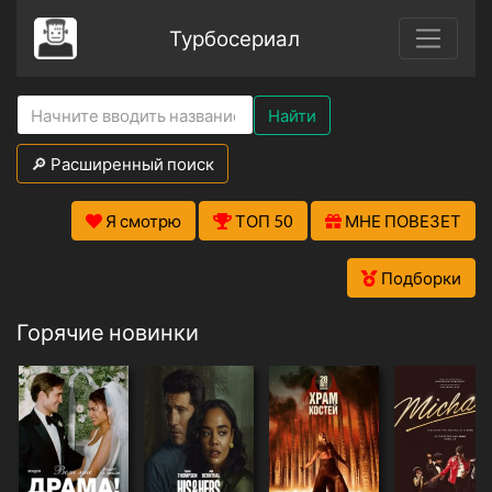
Турбосериал
Найти
🔎 Расширенный поиск
Я смотрю
ТОП 50
МНЕ ПОВЕЗЕТ
Подборки
Горячие новинки