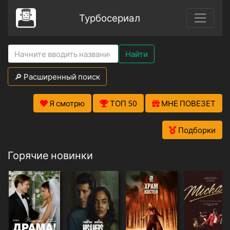
Турбосериал
Найти
🔎 Расширенный поиск
Я смотрю
ТОП 50
МНЕ ПОВЕЗЕТ
Подборки
Горячие новинки