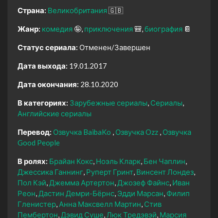
Страна:
Великобритания
🇬🇧
Жанр:
комедия
🤪
приключения
🎒
биография
📔
Статус сериала:
Отменен/Завершен
Дата выхода:
19.01.2017
Дата окончания:
28.10.2020
В категориях:
Зарубежные сериалы
Сериалы
Английские сериалы
Перевод:
Озвучка BaibaKo
Озвучка Ozz
Озвучка
Good People
В ролях:
Брайан Кокс
Ноэль Кларк
Бен Чаплин
Джессика Ганнинг
Руперт Гринт
Винсент Лондез
Пол Кэй
Джемма Артертон
Джозеф Файнс
Иван
Реон
Дастин Демри-Бёрнс
Эдди Марсан
Филип
Гленистер
Анна Максвелл Мартин
Стив
Пембертон
Дэвид Суше
Люк Тредэвэй
Марсия