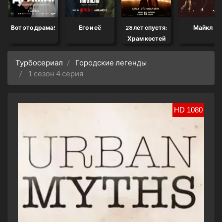
Вот это драма!
Его и её
28 лет спустя:
Майкл
Храм костей
Турбосериал
Городские легенды
1 сезон 4 серия
HD 1080