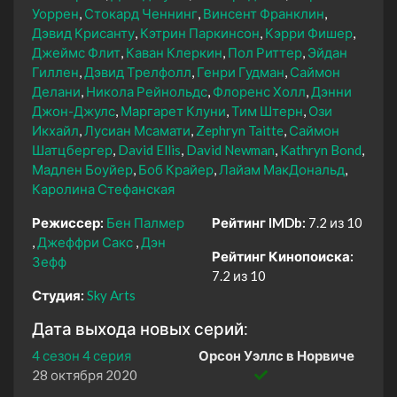
Уоррен
Стокард Ченнинг
Винсент Франклин
Дэвид Крисанту
Кэтрин Паркинсон
Кэрри Фишер
Джеймс Флит
Каван Клеркин
Пол Риттер
Эйдан
Гиллен
Дэвид Трелфолл
Генри Гудман
Саймон
Делани
Никола Рейнольдс
Флоренс Холл
Дэнни
Джон-Джулс
Маргарет Клуни
Тим Штерн
Ози
Икхайл
Лусиан Мсамати
Zephryn Taitte
Саймон
Шатцбергер
David Ellis
David Newman
Kathryn Bond
Мадлен Боуйер
Боб Крайер
Лайам МакДональд
Каролина Стефанская
Режиссер:
Бен Палмер
Рейтинг IMDb:
7.2 из 10
Джеффри Сакс
Дэн
Рейтинг Кинопоиска:
Зефф
7.2 из 10
Студия:
Sky Arts
Дата выхода новых серий:
4 сезон 4 серия
Орсон Уэллс в Норвиче
28 октября 2020