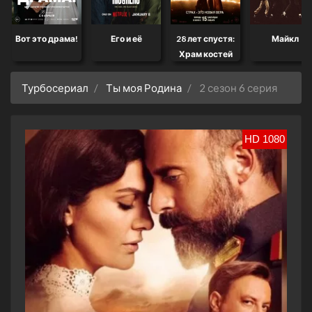
Вот это драма!
Его и её
28 лет спустя:
Майкл
Храм костей
Турбосериал
Ты моя Родина
2 сезон 6 серия
HD 1080