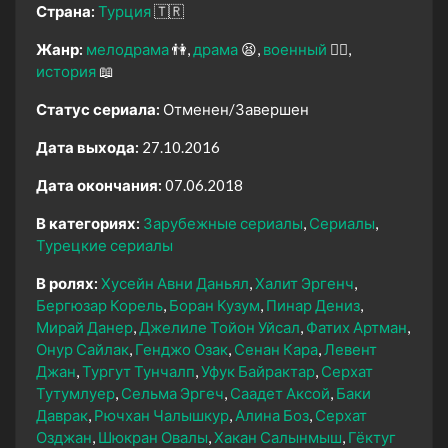
Страна:
Турция
🇹🇷
Жанр:
мелодрама
👫
драма
😫
военный
👨‍✈️
история
📖
Статус сериала:
Отменен/Завершен
Дата выхода:
27.10.2016
Дата окончания:
07.06.2018
В категориях:
Зарубежные сериалы
Сериалы
Турецкие сериалы
В ролях:
Хусейн Авни Даньял
Халит Эргенч
Бергюзар Корель
Боран Кузум
Пинар Дениз
Мирай Данер
Джелиле Тойон Уйсал
Фатих Артман
Онур Сайлак
Генджо Озак
Сенан Кара
Левент
Джан
Тургут Тунчалп
Уфук Байрактар
Серхат
Тутумлуер
Сельма Эргеч
Саадет Аксой
Баки
Даврак
Рючхан Чалышкур
Алина Боз
Серхат
Озджан
Шюкран Овалы
Хакан Салынмыш
Гёктуг