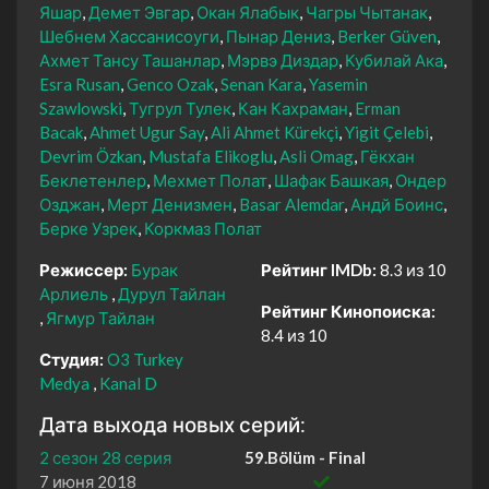
Яшар
Демет Эвгар
Окан Ялабык
Чагры Чытанак
Шебнем Хассанисоуги
Пынар Дениз
Berker Güven
Ахмет Тансу Ташанлар
Мэрвэ Диздар
Кубилай Ака
Esra Rusan
Genco Ozak
Senan Kara
Yasemin
Szawlowski
Тугрул Тулек
Кан Кахраман
Erman
Bacak
Ahmet Ugur Say
Ali Ahmet Kürekçi
Yigit Çelebi
Devrim Özkan
Mustafa Elikoglu
Asli Omag
Гёкхан
Беклетенлер
Мехмет Полат
Шафак Башкая
Ондер
Озджан
Мерт Денизмен
Basar Alemdar
Андй Боинс
Берке Узрек
Коркмаз Полат
Режиссер:
Бурак
Рейтинг IMDb:
8.3 из 10
Арлиель
Дурул Тайлан
Рейтинг Кинопоиска:
Ягмур Тайлан
8.4 из 10
Студия:
O3 Turkey
Medya
Kanal D
Дата выхода новых серий:
2 сезон 28 серия
59.Bölüm - Final
7 июня 2018