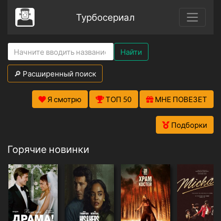
Турбосериал
Найти
🔎 Расширенный поиск
Я смотрю
ТОП 50
МНЕ ПОВЕЗЕТ
Подборки
Горячие новинки