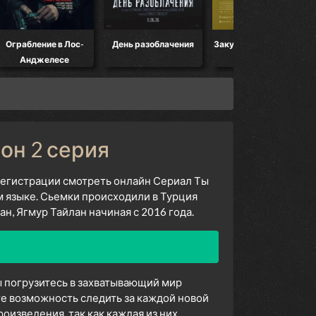
Ограбление в Лос-
День разоблачения
Закулисье реальности
Анджелесе
зон 2 серия
 регистрации смотреть онлайн Сериал Ты
м языке. Сьемки происходили в Турция
н, Ягмур Тайлан начиная с 2016 года.
ы погрузитесь в захватывающий мир
е возможность следить за каждой новой
изведения, так как каждая из них