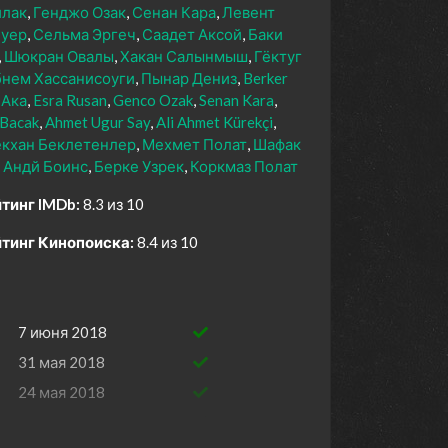
йлак
Генджо Озак
Сенан Кара
Левент
луер
Сельма Эргеч
Саадет Аксой
Баки
Шюкран Овалы
Хакан Салынмыш
Гёктуг
нем Хассанисоуги
Пынар Дениз
Berker
 Ака
Esra Rusan
Genco Ozak
Senan Kara
 Bacak
Ahmet Ugur Say
Ali Ahmet Kürekçi
ёкхан Беклетенлер
Мехмет Полат
Шафак
Андй Боинс
Берке Узрек
Коркмаз Полат
тинг IMDb:
8.3 из 10
тинг Кинопоиска:
8.4 из 10
7 июня 2018
31 мая 2018
24 мая 2018
17 мая 2018