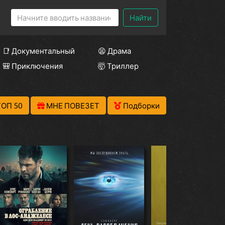
Найти
📑 Документальный
😫 Драма
🎒 Приключения
🤯 Триллер
ТОП 50
МНЕ ПОВЕЗЕТ
Подборки