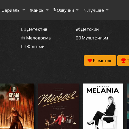
 Сериалы
Жанры
🎙 Озвучки
⭐ Лучшее
🕵️‍♂️ Детектив
👶 Детский
👫 Мелодрама
🧚‍♀️ Мультфильм
🧝‍♂️ Фэнтези
Я смотрю