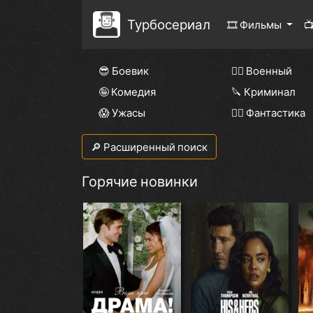
Турбосериал
🎞 Фильмы

😎 Боевик
👨‍✈️ Военный
🤪 Комедия
🔪 Криминал
😱 Ужасы
🧙‍♀️ Фантастика
🔎 Расширенный поиск
Горячие новинки