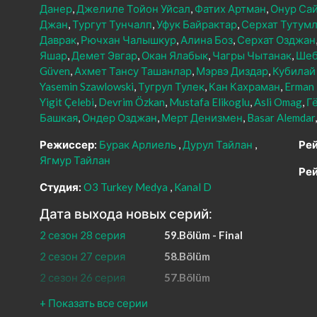
Данер
Джелиле Тойон Уйсал
Фатих Артман
Онур Са
Джан
Тургут Тунчалп
Уфук Байрактар
Серхат Тутум
Даврак
Рючхан Чалышкур
Алина Боз
Серхат Озджан
Яшар
Демет Эвгар
Окан Ялабык
Чагры Чытанак
Шеб
Güven
Ахмет Тансу Ташанлар
Мэрвэ Диздар
Кубилай
Yasemin Szawlowski
Тугрул Тулек
Кан Кахраман
Erman
Yigit Çelebi
Devrim Özkan
Mustafa Elikoglu
Asli Omag
Г
Башкая
Ондер Озджан
Мерт Денизмен
Basar Alemdar
Режиссер:
Бурак Арлиель
Дурул Тайлан
Рей
Ягмур Тайлан
Рей
Студия:
O3 Turkey Medya
Kanal D
Дата выхода новых серий:
2 сезон 28 серия
59.Bölüm - Final
2 сезон 27 серия
58.Bölüm
2 сезон 26 серия
57.Bölüm
2 сезон 25 серия
56.Bölüm