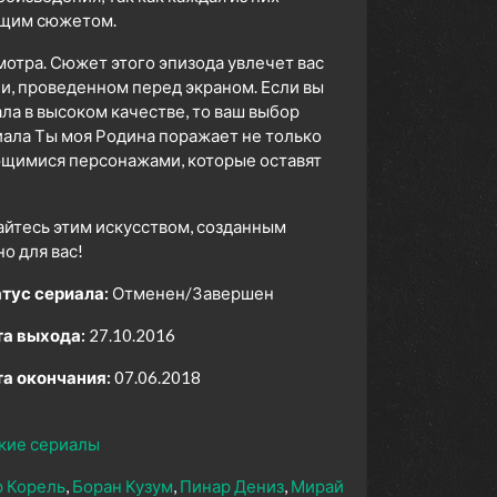
ющим сюжетом.
мотра. Сюжет этого эпизода увлечет вас
ни, проведенном перед экраном. Если вы
а в высоком качестве, то ваш выбор
ала Ты моя Родина поражает не только
ющимися персонажами, которые оставят
айтесь этим искусством, созданным
 для вас!
тус сериала:
Отменен/Завершен
а выхода:
27.10.2016
а окончания:
07.06.2018
кие сериалы
 Корель
Боран Кузум
Пинар Дениз
Мирай