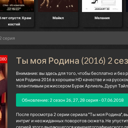
8 лет спустя: Храм
Майкл
Мелания
костей
2 серия
Ты моя Родина (2016) 2 се
080
Внимание: вы здесь для того, чтобы бесплатно и без
моя Родина 2016 в хорошем HD качестве и на русско
талантливым режиссером Бурак Арлиель, Дурул Тайла
Обновление: 2 сезон 26, 27, 28 серия - 07.06.2018
После просмотра 2 серии сериала "Ты моя Родина", в
интриг и неожиданных поворотов сюжета. Не упустит
серией этого выдающегося кинематографического про