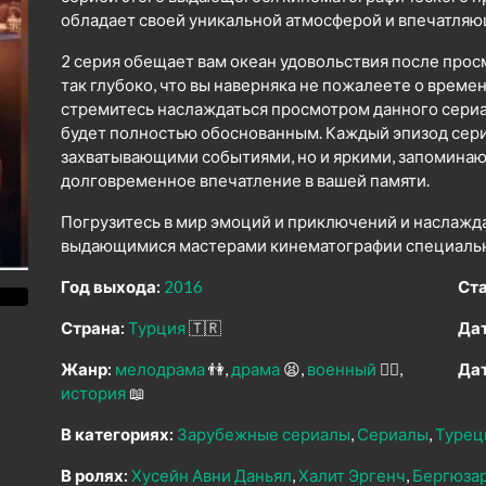
обладает своей уникальной атмосферой и впечатля
2 серия обещает вам океан удовольствия после прос
так глубоко, что вы наверняка не пожалеете о време
стремитесь наслаждаться просмотром данного сериал
будет полностью обоснованным. Каждый эпизод сери
захватывающими событиями, но и яркими, запомина
долговременное впечатление в вашей памяти.
Погрузитесь в мир эмоций и приключений и наслажд
выдающимися мастерами кинематографии специально
Год выхода:
2016
Ста
Страна:
Турция
🇹🇷
Дат
Жанр:
мелодрама
👫
драма
😫
военный
👨‍✈️
Дат
история
📖
В категориях:
Зарубежные сериалы
Сериалы
Турец
В ролях:
Хусейн Авни Даньял
Халит Эргенч
Бергюзар