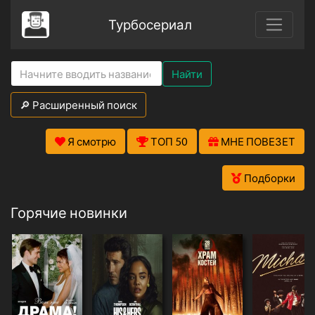
Турбосериал
Найти
🔎 Расширенный поиск
Я смотрю
ТОП 50
МНЕ ПОВЕЗЕТ
Подборки
Горячие новинки