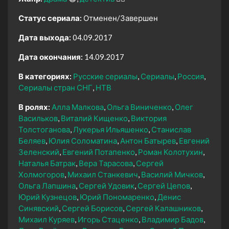
Статус сериала:
Отменен/Завершен
Дата выхода:
04.09.2017
Дата окончания:
14.09.2017
В категориях:
Русские сериалы
Сериалы
Россия
Сериалы стран СНГ
НТВ
В ролях:
Алла Малкова
Ольга Виниченко
Олег
Васильков
Виталий Кищенко
Виктория
Толстоганова
Лукерья Ильяшенко
Станислав
Беляев
Юлия Соломатина
Антон Батырев
Евгений
Зеленский
Евгений Потапенко
Роман Колотухин
Наталья Батрак
Вера Тарасова
Сергей
Холмогоров
Михаил Станкевич
Василий Мичков
Ольга Лапшина
Сергей Удовик
Сергей Цепов
Юрий Кузнецов
Юрий Пономаренко
Денис
Синявский
Сергей Борисов
Сергей Калашников
Михаил Куряев
Игорь Стаценко
Владимир Бадов