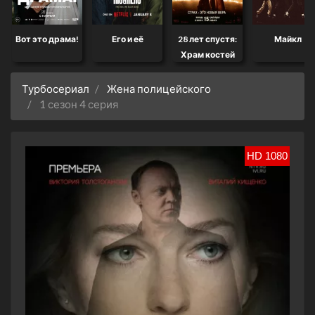
Вот это драма!
Его и её
28 лет спустя:
Майкл
Храм костей
Турбосериал
Жена полицейского
1 сезон 4 серия
HD 1080