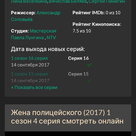
Лина Весёлкина
Вячеслав Беляев
Сергей Пинегин
Режиссер:
Александр
Рейтинг IMDb:
0 из 10
Соловьёв
Рейтинг Кинопоиска:
Студия:
Мастерская
7.5 из 10
Павла Лунгина
NTV
Дата выхода новых серий:
1 сезон 16 серия
Серия 16
14 сентября 2017
1 сезон 15 серия
Серия 15
14 сентября 2017
1 сезон 14 серия
Серия 14
13 сентября 2017
1 сезон 13 серия
Серия 13
Жена полицейского (2017) 1
13 сентября 2017
сезон 4 серия смотреть онлайн
1 сезон 12 серия
Серия 12
12 сентября 2017