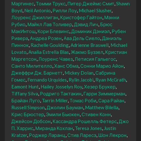
Мартинес
Томми Трукс
Питер Джеймс Смит
Shawn
Boyd
Neil Antonio
Рипли Лоу
Michael Slusher
Лоуренс Джиллигэн
Кристофер Гайтон
Мэнни
Рубио
Майкл Лав Толивер
Дэвид Лич
Брюс
МакИнтош
Кори Блевинс
Доминик Дэниэл
Рубен
Ривера
Андреа Розен
Ава Дель Сиело
Даниэль
Пиннок
Rachelle Goulding
Adrienne Braswell
Michael
Lovato
Analia Estrella Blas
Жакмо Буззел
Кристиан
Маргетсон
Лоуренс Чавез
Летисия Гальегос
Санто Милителло
Ханс Обма
Сонни Марио Айон
Джеффри Дж. Барнетт
Mickey Dolan
Сабрина
Гомес
Fernando Urquides
Rylin Jacobi
Ryan McGrath
Eamont Hunt
Hailey Josselyn Roy
Хезер Брукер
Tiffany Silva
Родриго Тактакин
Гарри Зиммерман
Брайан Луго
Tarrin Miller
Томас Роби
Сара Райан
Russell Simpson
Джолин Бауман
Matthew Bilella
Крис Брюстер
Эмили Бьюкен
Стивен Конн
Джейсон Добсон
Кассандра Рошелль Фетерс
Джо
П. Харрис
Миранда Кохлан
Teresa Jones
Justin
Kratzer
Роджер Ларанц
Стив Ларесэ
Шон Лекрон