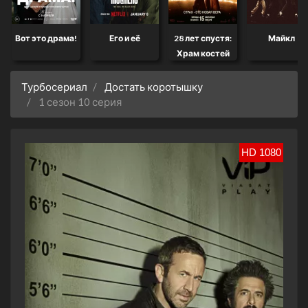
Вот это драма!
Его и её
28 лет спустя:
Майкл
Храм костей
Турбосериал
Достать коротышку
1 сезон 10 серия
HD 1080