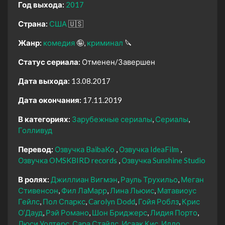
Год выхода:
2017
Страна:
США
🇺🇸
Жанр:
комедия
🤪
криминал
🔪
Статус сериала:
Отменен/Завершен
Дата выхода:
13.08.2017
Дата окончания:
17.11.2019
В категориях:
Зарубежные сериалы
Сериалы
Голливуд
Перевод:
Озвучка BaibaKo
Озвучка IdeaFilm
Озвучка OMSKBIRD records
Озвучка Sunshine Studio
В ролях:
Джиллиан Вигмэн
Рауль Трухильо
Меган
Стивенсон
Фил ЛаМарр
Лина Льюис
Матавиоус
Гейлс
Пол Спаркс
Carolyn Dodd
Гойя Роблз
Крис
О’Дауд
Рэй Романо
Шон Бриджерс
Лидия Порто
Люси Уолтерс
Сара Стайлс
Исаак Кис
Иддо