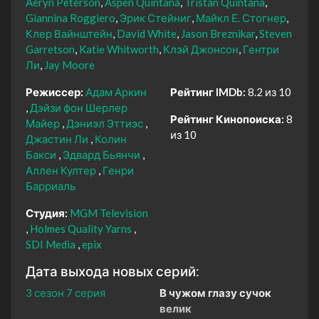
Aeryn Peterson
Aspen Quintana
Tristan Quintana
Giannina Roggiero
Эрик Стейниг
Майкл Е. Стогнер
Клер Вайнштейн
David White
Jason Breznikar
Steven
Garretson
Katie Whitworth
Клэй Джонсон
Гентри
Ли
Jay Moore
Режиссер:
Адам Аркин
Рейтинг IMDb:
8.2 из 10
Дэйзи фон Шерлер
Рейтинг Кинопоиска:
8
Майер
Дэниэл Эттиэс
из 10
Джастин Ли
Колин
Бакси
Эдвард Бьянчи
Аллен Култер
Генри
Барриаль
Студия:
MGM Television
Holmes Quality Yarns
SDI Media
epix
Дата выхода новых серий:
3 сезон 7 серия
В чужом глазу сучок
велик