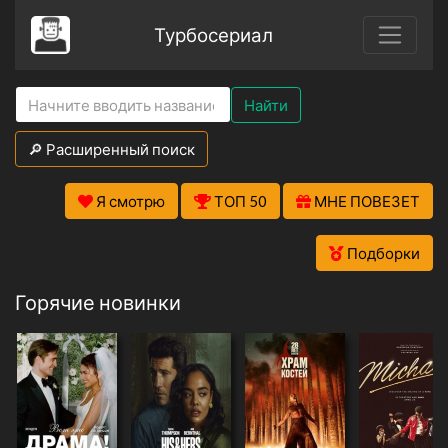
Турбосериал
Найти
🔎 Расширенный поиск
Я смотрю
ТОП 50
МНЕ ПОВЕЗЕТ
Подборки
Горячие новинки