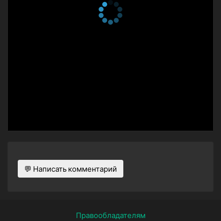
2 сезон 9 серия
В безопасности
30 сентября 2018
2 сезон 8 серия
Занавес
23 сентября 2018
2 сезон 7 серия
Разрезать пополам
16 сентября 2018
2 сезон 6 серия
(Не)ограниченный
9 сентября 2018
2 сезон 5 серия
15-30 минут (Зависит от
веса)
2 сентября 2018
2 сезон 4 серия
Мы вам перезвоним
26 августа 2018
💬 Написать комментарий
2 сезон 3 серия
Селенит
19 августа 2018
2 сезон 2 серия
Дезинсекция
12 августа 2018
Правообладателям