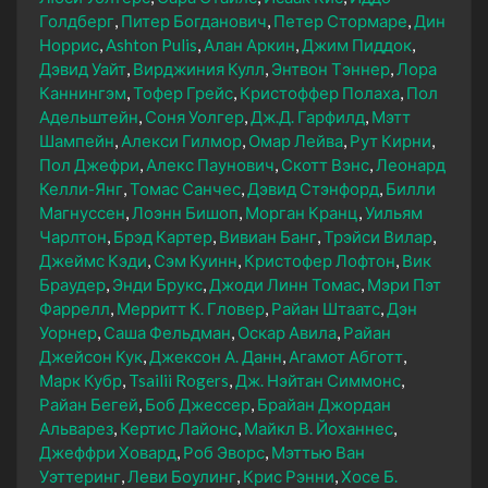
Голдберг
Питер Богданович
Петер Стормаре
Дин
Норрис
Ashton Pulis
Алан Аркин
Джим Пиддок
Дэвид Уайт
Вирджиния Кулл
Энтвон Тэннер
Лора
Каннингэм
Тофер Грейс
Кристоффер Полаха
Пол
Адельштейн
Соня Уолгер
Дж.Д. Гарфилд
Мэтт
Шампейн
Алекси Гилмор
Омар Лейва
Рут Кирни
Пол Джефри
Алекс Паунович
Скотт Вэнс
Леонард
Келли-Янг
Томас Санчес
Дэвид Стэнфорд
Билли
Магнуссен
Лоэнн Бишоп
Морган Кранц
Уильям
Чарлтон
Брэд Картер
Вивиан Банг
Трэйси Вилар
Джеймс Кэди
Сэм Куинн
Кристофер Лофтон
Вик
Браудер
Энди Брукс
Джоди Линн Томас
Мэри Пэт
Фаррелл
Мерритт К. Гловер
Райан Штаатс
Дэн
Уорнер
Саша Фельдман
Оскар Авила
Райан
Джейсон Кук
Джексон А. Данн
Агамот Абготт
Марк Кубр
Tsailii Rogers
Дж. Нэйтан Симмонс
Райан Бегей
Боб Джессер
Брайан Джордан
Альварез
Кертис Лайонс
Майкл В. Йоханнес
Джеффри Ховард
Роб Эворс
Мэттью Ван
Уэттеринг
Леви Боулинг
Крис Рэнни
Хосе Б.