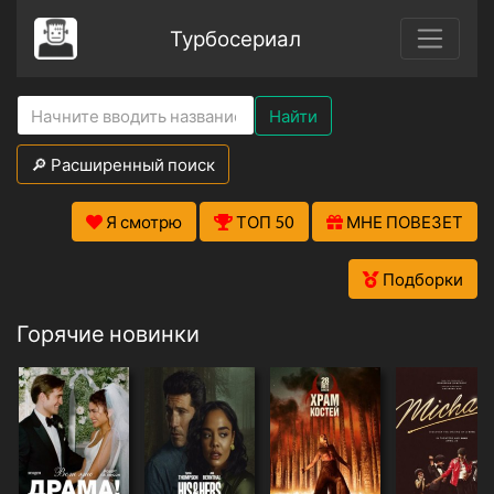
Турбосериал
Найти
🔎 Расширенный поиск
Я смотрю
ТОП 50
МНЕ ПОВЕЗЕТ
Подборки
Горячие новинки