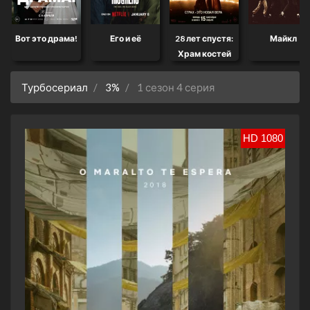
Вот это драма!
Его и её
28 лет спустя:
Майкл
Храм костей
Турбосериал
3%
1 сезон 4 серия
HD 1080