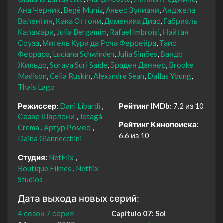
Ана Черник
Begê Muniz
Аньес Зулиани
Анджела
Валентин
Кака Оттони
Доменика Диас
Габриэль
Каламари
Julia Bergamim
Rafael Imbroisi
Нэйтан
Соуза
Мигель Кури да Роча Феррейра
Таис
Феррара
Luciana Schwinden
Julia Simões
Вандо
Жильдо
Soraya Suri Saide
Браден Дэннер
Brooke
Madison
Celia Ruskin
Alexandre Sean
Dallas Young
Thais Lago
Режиссер:
Dani Libardi
Рейтинг IMDb:
7.2 из 10
Сезар Шарлони
Jotagá
Рейтинг Кинопоиска:
Crema
Артур Ромео
6.6 из 10
Daina Giannecchini
Студия:
NetFlix
Boutique Filmes
Netflix
Studios
Дата выхода новых серий:
4 сезон 7 серия
Capítulo 07: Sol