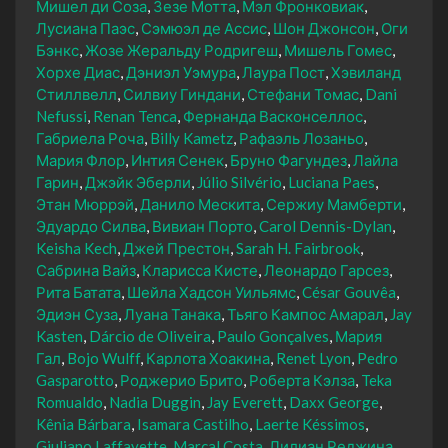
Мишел ди Соза
Зезе Мотта
Мэл Фронковиак
Лусиана Паэс
Сэмюэл де Ассис
Шон Джонсон
Оги
Бэнкс
Жозе Жеральду Родригеш
Мишель Гомес
Хорхе Диас
Дэниэл Уэмура
Лаура Пост
Хэвиланд
Стиллвелл
Силвиу Гиндани
Стефани Томас
Dani
Nefussi
Renan Tenca
Фернанда Васконселлос
Габриела Роча
Billy Kametz
Рафаэль Лозаньо
Мария Флор
Интия Сенек
Бруно Фагундез
Лайла
Гарин
Джэйк Эберли
Júlio Silvério
Luciana Paes
Этан Мюррэй
Данило Мескита
Сержиу Мамберти
Эдуардо Силва
Вивиан Порто
Carol Dennis-Dylan
Keisha Kech
Джей Престон
Sarah H. Fairbrook
Сабрина Вайз
Кларисса Кисте
Леонардо Гарсез
Рита Батата
Шейла Хадсон Уильямс
César Gouvêa
Эдиэн Суза
Луана Танака
Тьяго Кампос Амарал
Jay
Kasten
Dárcio de Oliveira
Paulo Gonçalves
Мария
Гал
Bojo Wulff
Карлота Хоакина
Renet Lyon
Pedro
Gasparotto
Роджерио Брито
Роберта Кэлза
Teka
Romualdo
Nadia Duggin
Jay Everett
Daxx George
Kênia Bárbara
Isamara Castilho
Laerte Késsimos
Giuliano Laffayette
Marçal Costa
Лилиан Реджина