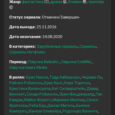
Жанр:
фантастика
🧙‍♀️
драма
😫
боевик
😎
триллер
🤯
Статус сериала:
Отменен/Завершен
Дата выхода:
25.11.2016
Дата окончания:
14.08.2020
В категориях:
Зарубежные сериалы
Сериалы
Сериалы Нетфликс
Перевод:
Озвучка BaibaKo
Озвучка Coldfilm
Озвучка Gears Media
В ролях:
Крис Ниоси
Тодд Хаберкорн
Черами Ли
Рэйчел Робинсон
Крис Кент
Кирк Торнтон
Кристина Валенсуела
Кит Силверштейн
Дэвид
Винсент
Синди Робинсон
Эрин Фицджералд
Тан
Каидзи
Майкл Форест
Марианн Миллер
Селсо
Фратески
Реба Бур
Джоао Мигель
Бьянка
Компрату
Ванеза Оливейра
Родольфо Валенте