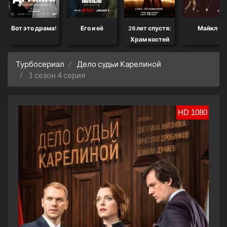
Вот это драма!
Его и её
28 лет спустя:
Майкл
Храм костей
Турбосериал
Дело судьи Карелиной
1 сезон 4 серия
HD 1080