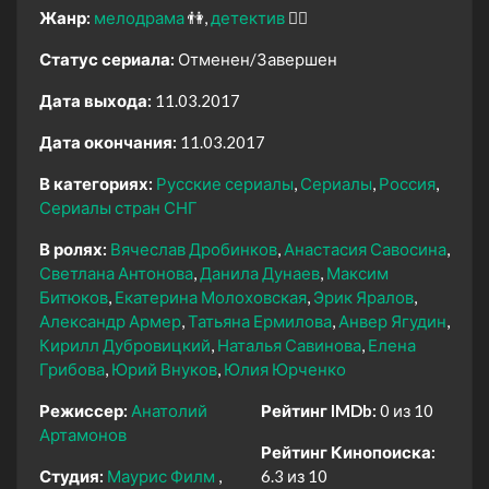
Жанр:
мелодрама
👫
детектив
🕵️‍♂️
Статус сериала:
Отменен/Завершен
Дата выхода:
11.03.2017
Дата окончания:
11.03.2017
В категориях:
Русские сериалы
Сериалы
Россия
Сериалы стран СНГ
В ролях:
Вячеслав Дробинков
Анастасия Савосина
Светлана Антонова
Данила Дунаев
Максим
Битюков
Екатерина Молоховская
Эрик Яралов
Александр Армер
Татьяна Ермилова
Анвер Ягудин
Кирилл Дубровицкий
Наталья Савинова
Елена
Грибова
Юрий Внуков
Юлия Юрченко
Режиссер:
Анатолий
Рейтинг IMDb:
0 из 10
Артамонов
Рейтинг Кинопоиска:
Студия:
Маурис Филм
6.3 из 10