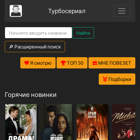
Турбосериал
Найти
🔎 Расширенный поиск
Я смотрю
ТОП 50
МНЕ ПОВЕЗЕТ
Подборки
Горячие новинки