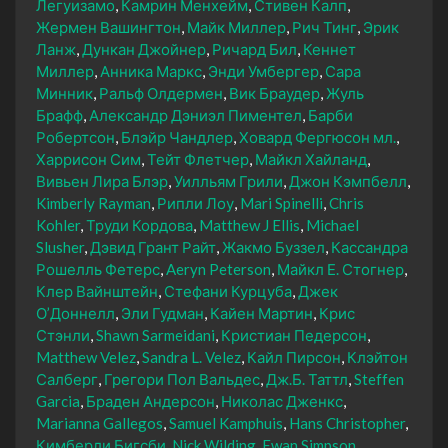
Легуизамо
Камрин Менхейм
Стивен Калп
Жермен Вашингтон
Майк Миллер
Рич Тинг
Эрик
Ланж
Дункан Джойнер
Ричард Бил
Кеннет
Миллер
Анника Маркс
Энди Умбергер
Сара
Минник
Ральф Олдермен
Вик Браудер
Жуль
Брафф
Александр Дэниэл Пиментел
Барби
Робертсон
Блэйр Чандлер
Ховард Фергюсон мл.
Харрисон Сим
Тейт Флетчер
Майкл Хайланд
Вивьен Лира Блэр
Уилльям Грили
Джон Кэмпбелл
Kimberly Rayman
Рипли Лоу
Mari Spinelli
Chris
Kohler
Труди Кордова
Matthew J Ellis
Michael
Slusher
Дэвид Грант Райт
Жакмо Буззел
Кассандра
Рошелль Фетерс
Aeryn Peterson
Майкл Е. Стогнер
Клер Вайнштейн
Стефани Курцуба
Джек
О’Доннелл
Эли Гудман
Кайен Мартин
Крис
Стэнли
Shawn Sarmeidani
Кристиан Педерсон
Matthew Velez
Sandra L. Velez
Кайл Пирсон
Клэйтон
Салберг
Грегори Пол Вальдес
Дж.Б. Таттл
Steffen
Garcia
Браден Андерсон
Николас Дженкс
Marianna Gallegos
Samuel Kamphuis
Hans Christopher
Кимберли Бигсби
Nick Wilding
Ewan Simpson