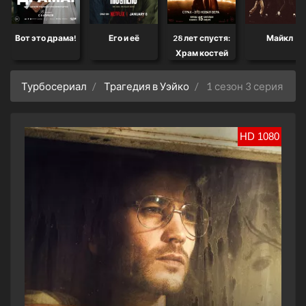
Вот это драма!
Его и её
28 лет спустя:
Майкл
Храм костей
Турбосериал
Трагедия в Уэйко
1 сезон 3 серия
HD 1080