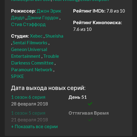
Режиссер:
Джон Эрик
Рейтинг IMDb:
7.8 из 10
Даудл
Дэнни Гордон
Рейтинг Кинопоиска:
Стив Стэффорд
7.6 из 10
Студия:
Xebec
Shueisha
Sentai Filmworks
Geneon Universal
Entertainment
Trouble
Darkness Committee
Paramount Network
SPIKE
Дата выхода новых серий:
1 сезон 6 серия
День 51
28 февраля 2018
1 сезон 5 серия
Оттягивая Время
21 февраля 2018
1 сезон 4 серия
О Молоке и Людях
14 февраля 2018