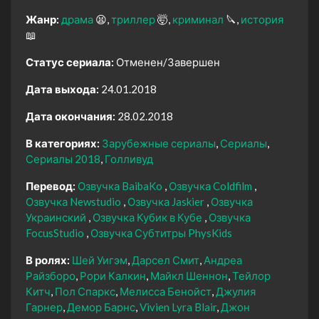
Жанр:
драма
😫
триллер
🤯
криминал
🔪
история
📖
Статус сериала:
Отменен/Завершен
Дата выхода:
24.01.2018
Дата окончания:
28.02.2018
В категориях:
Зарубежные сериалы
Сериалы
Сериалы 2018
Голливуд
Перевод:
Озвучка BaibaKo
Озвучка Coldfilm
Озвучка Newstudio
Озвучка Jaskier
Озвучка
Украинский
Озвучка Кубик в Кубе
Озвучка
FocusStudio
Озвучка Субтитры PhysKids
В ролях:
Шей Уигэм
Дарсел Смит
Андреа
Райзборо
Рори Калкин
Майкл Шеннон
Тейлор
Китч
Пол Спаркс
Мелисса Бенойст
Джулия
Гарнер
Демор Барнс
Vivien Lyra Blair
Джон