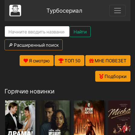
Турбосериал
Найти
🔎 Расширенный поиск
Я смотрю
ТОП 50
МНЕ ПОВЕЗЕТ
Подборки
Горячие новинки