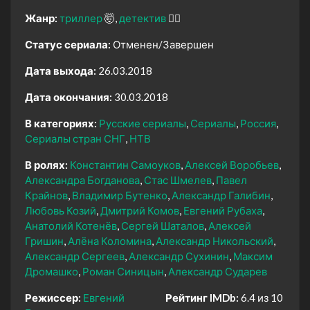
Жанр:
триллер
🤯
детектив
🕵️‍♂️
Статус сериала:
Отменен/Завершен
Дата выхода:
26.03.2018
Дата окончания:
30.03.2018
В категориях:
Русские сериалы
Сериалы
Россия
Сериалы стран СНГ
НТВ
В ролях:
Константин Самоуков
Алексей Воробьев
Александра Богданова
Стас Шмелев
Павел
Крайнов
Владимир Бутенко
Александр Галибин
Любовь Козий
Дмитрий Комов
Евгений Рубаха
Анатолий Котенёв
Сергей Шаталов
Алексей
Гришин
Алёна Коломина
Александр Никольский
Александр Сергеев
Александр Сухинин
Максим
Дромашко
Роман Синицын
Александр Сударев
Режиссер:
Евгений
Рейтинг IMDb:
6.4 из 10