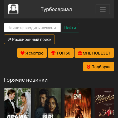
Турбосериал
Найти
🔎 Расширенный поиск
Я смотрю
ТОП 50
МНЕ ПОВЕЗЕТ
Подборки
Горячие новинки