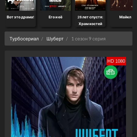
Вот это драма!
Его и её
28 лет спустя:
Майкл
Храм костей
Турбосериал
Шуберт
1 сезон 9 серия
HD 1080