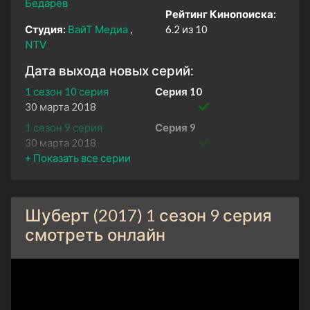
Бедарев
Рейтинг Кинопоиска:
Студия:
ВайТ Медиа
6.2 из 10
NTV
Дата выхода новых серий:
1 сезон 10 серия
Серия 10
30 марта 2018
1 сезон 9 серия
Серия 9
30 марта 2018
1 сезон 8 серия
Серия 8
29 марта 2018
1 сезон 7 серия
Серия 7
Шуберт (2017) 1 сезон 9 серия
29 марта 2018
смотреть онлайн
1 сезон 6 серия
Серия 6
28 марта 2018
1 сезон 5 серия
Серия 5
28 марта 2018
1 сезон 4 серия
Серия 4