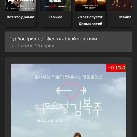
Вот это драма!
Его и её
28 лет спустя:
Майкл
Храм костей
Турбосериал
Фея тяжёлой атлетики
1 сезон 16 серия
HD 1080