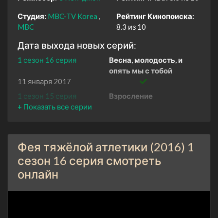
Студия:
MBC-TV Korea
Рейтинг Кинопоиска:
MBC
8.3 из 10
Дата выхода новых серий:
1 сезон 16 серия
Весна, молодость, и
опять мы с тобой
11 января 2017
1 сезон 15 серия
Взросление
5 января 2017
1 сезон 14 серия
Она моя
4 января 2017
Фея тяжёлой атлетики (2016) 1
1 сезон 13 серия
Закругли любовь —
выйдет ревность
сезон 16 серия смотреть
28 декабря 2016
онлайн
1 сезон 12 серия
Что в жизни надо успеть
22 декабря 2016
1 сезон 11 серия
Это конец, это не конец