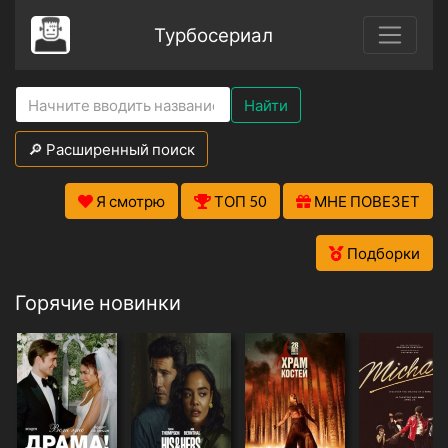
Турбосериал
Найти
🔎 Расширенный поиск
Я смотрю
ТОП 50
МНЕ ПОВЕЗЕТ
Подборки
Горячие новинки