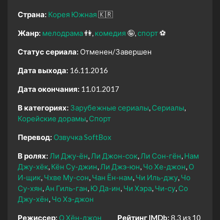
Страна:
Корея Южная
🇰🇷
Жанр:
мелодрама
👫
комедия
🤪
спорт
⚽
Статус сериала:
Отменен/Завершен
Дата выхода:
16.11.2016
Дата окончания:
11.01.2017
В категориях:
Зарубежные сериалы
Сериалы
Корейские дорамы
Спорт
Перевод:
Озвучка SoftBox
В ролях:
Ли Джу-ён
Ли Джон-сок
Ли Сон-гён
Нам
Джу-хёк
Кён Су-джин
Ли Джэ-юн
Чо Хе-джон
О
И-щик
Чхве Му-сон
Чан Ён-нам
Чи Иль-джу
Чо
Су-хян
Ан Гиль-ган
Ю Да-ин
Чи Хэра
Чи-су
Со
Джу-хён
Чо Хэ-джон
Режиссер:
О Хён-джон
Рейтинг IMDb:
8.3 из 10