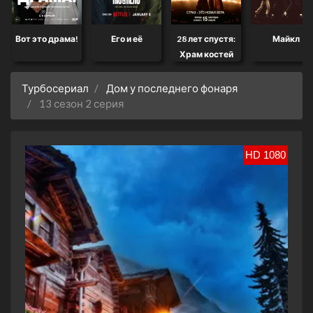
Вот это драма!
Его и её
28 лет спустя:
Майкл
Храм костей
Турбосериал
Дом у последнего фонаря
13 сезон 2 серия
HD 1080