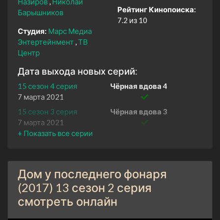
Назиров
Николай
Рейтинг Кинопоиска:
Барышников
7.2 из 10
Студия:
Марс Медиа
Энтертейнмент
ТВ
Центр
Дата выхода новых серий:
15 сезон 4 серия
Чёрная вдова 4
7 марта 2021
15 сезон 3 серия
Чёрная вдова 3
7 марта 2021
15 сезон 2 серия
Чёрная вдова 2
7 марта 2021
15 сезон 1 серия
Чёрная вдова 1
Дом у последнего фонаря
7 марта 2021
(2017) 13 сезон 2 серия
14 сезон 4 серия
Кукольный домик 4
смотреть онлайн
6 марта 2021
14 сезон 3 серия
Кукольный домик 3