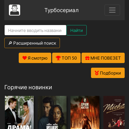
Турбосериал
Найти
🔎 Расширенный поиск
Я смотрю
ТОП 50
МНЕ ПОВЕЗЕТ
Подборки
Горячие новинки