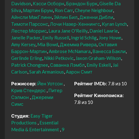
Davidson
Кэсси Осборн
Брэндон Бурк
Giselle Da
Silva
Мартин Брум
Ron Carr
Cheyne Neighbour
Айнсли МакГлинн
Эйлин Бил
Дженни Дибли
Тимоти Парсонс
Лочи Назер-Хеннингс
Kyran Lynch
Лестер Моррис
Laura Jane O'Reilly
Daniel Lawrie
Janelle Packer
Emily Russell
Ingrid Schlig
Joey Howe
Amy Kersey
Mia Bowd
Джемма Ривера
Октавия
Баррон-Мартин
Ambrose McNamara
Ванесса Бакли
Gerlinde Erling
Nikki Petkovic
Jaxon Graham-Wilson
Patrick Chongnee
Саванна Лэмбл
Emily Eskell
Jai
Carlson
Sarah Armanious
Аарон Смит
Режиссер:
Йен Уотсон
Рейтинг IMDb:
7.8 из 10
Крив Стендерс
Питер
Рейтинг Кинопоиска:
Сэлмон
Джереми
7.8 из 10
Симс
Студия:
Easy Tiger
Productions
Essential
Media & Entertainment
9