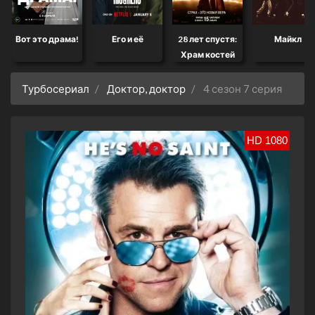
Вот это драма!
Его и её
28 лет спустя:
Майкл
Храм костей
Турбосериал
Доктор, доктор
4 сезон 7 серия
HD 1080