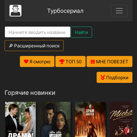
Турбосериал
Найти
🔎 Расширенный поиск
Я смотрю
ТОП 50
МНЕ ПОВЕЗЕТ
Подборки
Горячие новинки