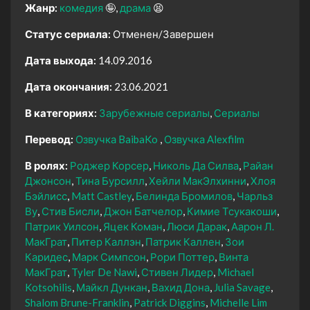
Жанр:
комедия
🤪
драма
😫
Статус сериала:
Отменен/Завершен
Дата выхода:
14.09.2016
Дата окончания:
23.06.2021
В категориях:
Зарубежные сериалы
Сериалы
Перевод:
Озвучка BaibaKo
Озвучка Alexfilm
В ролях:
Роджер Корсер
Николь Да Силва
Райан
Джонсон
Тина Бурсилл
Хейли МакЭлхинни
Хлоя
Бэйлисс
Matt Castley
Белинда Бромилов
Чарльз
Ву
Стив Бисли
Джон Батчелор
Кимие Тсукакоши
Патрик Уилсон
Яцек Коман
Люси Дарак
Аарон Л.
МакГрат
Питер Каллэн
Патрик Каллен
Зои
Каридес
Марк Симпсон
Рори Поттер
Винта
МакГрат
Tyler De Nawi
Стивен Лидер
Michael
Kotsohilis
Майкл Дункан
Вахид Дона
Julia Savage
Shalom Brune-Franklin
Patrick Diggins
Michelle Lim