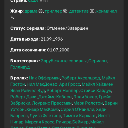
Жанр:
драма
😫
триллер
🤯
детектив
🕵️‍♂️
криминал
🔪
Статус сериала:
Отменен/Завершен
Дата выхода:
21.09.1996
Дата окончания:
01.07.2000
В категориях:
Зарубежные сериалы
Сериалы
Голливуд
В ролях:
Ник Офферман
Роберт Аксельрод
Майкл
Гэстон
Нил МакДонаф
Ари Гросс
Майкл Уайзмен
Эван Рэйчел Вуд
Роберт Неппер
Стэйси Хайдук
Роберт Дави
Джеймс Коберн
Элли Уокер
Грейс
Забриски
Лоуренс Прессман
Марк Ролстон
Верни
Уотсон
Хизер МакКомб
Сирил О’Райлли
Хеди
Барресс
Луиза Флетчер
Тимоти Кархарт
Иветт
Нипар
Марсия Кросс
Ричард Беймер
Майкл
Лернд
Лори Петти
Даг Сэвант
Джулиан