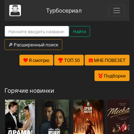
Турбосериал
Найти
🔎 Расширенный поиск
Я смотрю
ТОП 50
МНЕ ПОВЕЗЕТ
Подборки
Горячие новинки