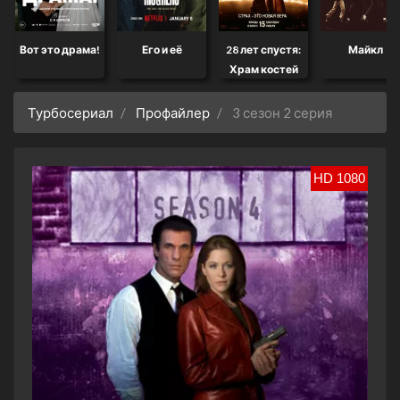
Вот это драма!
Его и её
28 лет спустя:
Майкл
Храм костей
Турбосериал
Профайлер
3 сезон 2 серия
HD 1080