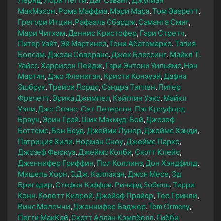
МакМэхон
Рома Маффиа
Мэри Мара
Том Эверетт
Грегори Итцин
Рафаэль Сбардж
Саманта Смит
Мари Читхэм
Деннис Кристофер
Гари Стретч
Питер Уайт
Эй Мартинез
Тони Абатемарко
Талия
Болсам
Джоан Северанс
Джек Блессинг
Майкл Т.
Уайсс
Харрисон Пейдж
Гари Энтони Уильямс
Нэн
Мартин
Джо Флениган
Кристи Конэуэй
Дафна
Эшбрук
Трейси Лордс
Сандра Тигпен
Питер
Фречетт
Эрика Джимпел
Кэйтлин Уэкс
Майкл
Уэли
Джо Спано
Сет Петерсон
Пэт Кроуфорд
Браун
Эрин Грэй
Шик Махмуд-Бей
Джозеф
Боттомс
Бен Боуд
Джейми Лунер
Джеймс Хэнди
Патриция Хили
Норман Сноу
Джеймс Паркс
Джозеф Фьюкуа
Джеймс Колби
Скотт Клейс
Дженнифер Гриффин
Пол Коллинз
Дон Хэндфилд
Мишель Хорн
Э.Дж. Каллахан
Джон Месе
Эд
Бригадир
Стефен Кэффри
Ричард Зобель
Терри
Конн
Колетт Килрой
Джейэф Прайор
Тео Гринли
Винс Мелоччи
Дженнифер Баджер
Tom Ormeny
Пегги МакКэй
Скотт Аллан Кэмпбелл
Гибби