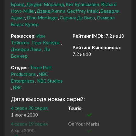
Брэнд
Джудит Морлэнд
Кит Брансманн
Richard
Hoyt-Miller
Дэвид Рипли
Geoffrey Infeld
Беверли
Адамс
Dino Meminger
Сарина Де Висо
Сэмюэл
Блисс Купер
Режиссер:
Иэн
Рейтинг IMDb:
7.2 из 10
Тойнтон
Грег Кулидж
Рейтинг Кинопоиска:
Джефри Леви
Ли
7.2 из 10
Боннер
Студия:
Three Putt
Productions
NBC
Enterprises
NBC Studios
NBC
Дата выхода новых серий:
4 сезон 20 серия
Tsuris
1 июля 2000
4 сезон 19 серия
On Your Marks
6 мая 2000