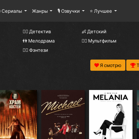
 Сериалы
Жанры
🎙 Озвучки
⭐ Лучшее
🕵️‍♂️ Детектив
👶 Детский
👫 Мелодрама
🧚‍♀️ Мультфильм
🧝‍♂️ Фэнтези
Я смотрю