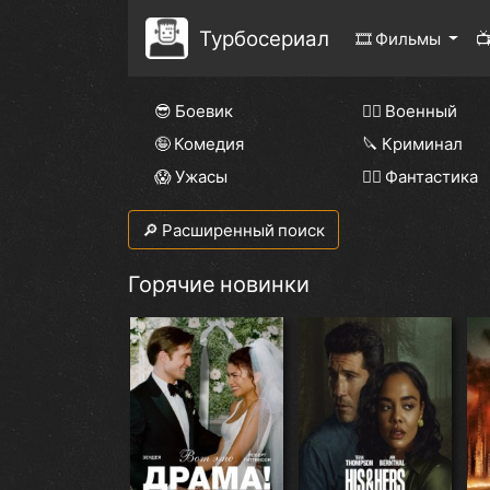
Турбосериал
🎞 Фильмы

😎 Боевик
👨‍✈️ Военный
🤪 Комедия
🔪 Криминал
😱 Ужасы
🧙‍♀️ Фантастика
🔎 Расширенный поиск
Горячие новинки