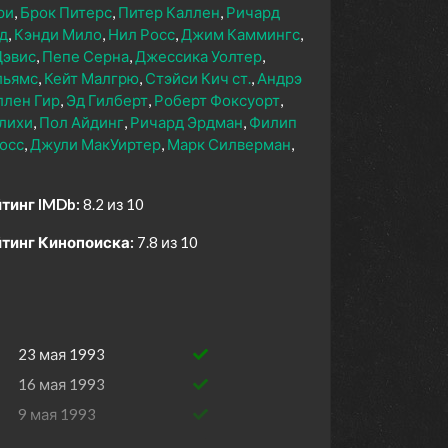
ри
Брок Питерс
Питер Каллен
Ричард
рд
Кэнди Мило
Нил Росс
Джим Каммингс
Дэвис
Пепе Серна
Джессика Уолтер
льямс
Кейт Малгрю
Стэйси Кич ст.
Андрэ
ллен Гир
Эд Гилберт
Роберт Фоксуорт
лихи
Пол Айдинг
Ричард Эрдман
Филип
осс
Джули МакУиртер
Марк Силверман
тинг IMDb:
8.2 из 10
тинг Кинопоиска:
7.8 из 10
23 мая 1993
16 мая 1993
9 мая 1993
2 мая 1993