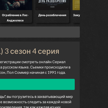
Ограбление в Лос-
День разоблачения
Закулисье реальности
Анджелесе
 3 сезон 4 серия
 регистрации смотреть онлайн Сериал
а русском языке. Сьемки происходили в
н, Пол Соммер начиная с 1991 года.
ды", вы погрузитесь в захватывающий мир
е возможность следить за каждой новой
изведения, так как каждая из них