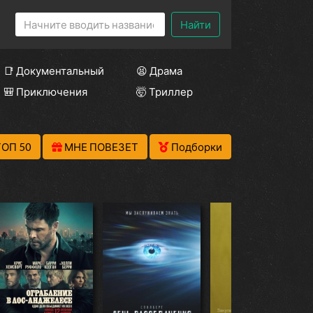
Найти
📑 Документальный
😫 Драма
🎒 Приключения
🤯 Триллер
ТОП 50
МНЕ ПОВЕЗЕТ
Подборки