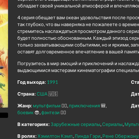
обладает своей уникальной атмосферой и впечатля
4 серия обещает вам океан удовольствия после прос
так глубоко, что вы наверняка не пожалеете о време
стремитесь наслаждаться просмотром данного сериал
будет полностью обоснованным. Каждый эпизод сер
только захватывающими событиями, но и яркими, з
оставят долговременное впечатление в вашей памяти
Погрузитесь в мир эмоций и приключений и наслажд
выдающимися мастерами кинематографии специально
Год выхода:
1991
Ста
Страна:
США
🇺🇸
Дат
Жанр:
мультфильм
🧚‍♀️
приключения
🎒
Дат
боевик
😎
фэнтези
🧝‍♂️
В категориях:
Зарубежные сериалы
Сериалы
Мульт
В ролях:
Хэмилтон Кэмп
Линда Гэри
Рене Обержону