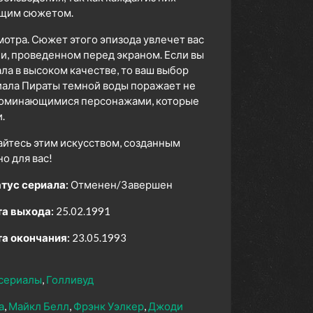
ющим сюжетом.
мотра. Сюжет этого эпизода увлечет вас
ни, проведенном перед экраном. Если вы
а в высоком качестве, то ваш выбор
иала Пираты темной воды поражает не
апоминающимися персонажами, которые
.
айтесь этим искусством, созданным
 для вас!
тус сериала:
Отменен/Завершен
а выхода:
25.02.1991
а окончания:
23.05.1993
сериалы
Голливуд
а
Майкл Белл
Фрэнк Уэлкер
Джоди