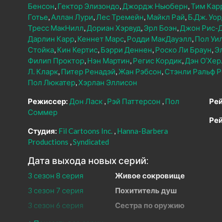
Бенсон
Гектор Элизондо
Джордж Ньюберн
Тим Кар
Готье
Аллан Лури
Лес Тремейн
Майкл Рай
Б.Дж. Уо
Тресс МакНилл
Дориан Хэрвуд
Эрл Боэн
Джон Рис-
Дарлин Карр
Кеннет Марс
Родди МакДауэлл
Пол Уи
Стойка
Кин Кертис
Бэрри Деннен
Роско Ли Браун
Э
Филип Проктор
Нэн Мартин
Регис Кордик
Дэн О’Хер
Л. Кларк
Питер Ренадэй
Жан Рэбсон
Стэнли Ральф Р
Пол Люкатер
Хэрлан Эллисон
Режиссер:
Дон Ласк
Рэй Паттерсон
Пол
Рей
Соммер
Рей
Студия:
Fil Cartoons Inc.
Hanna-Barbera
Productions
Syndicated
Дата выхода новых серий:
3 сезон 8 серия
Живое сокровище
3 сезон 7 серия
Похититель душ
3 сезон 6 серия
Сестра по оружию
3 сезон 5 серия
Чума Пандавы