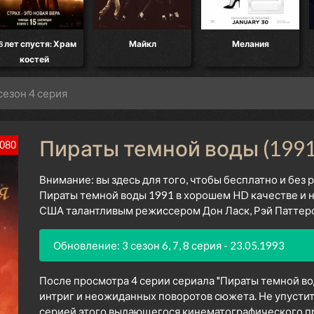
8 лет спустя: Храм
Майкл
Мелания
костей
сезон 4 серия
Пираты темной воды (1991)
080
Внимание: вы здесь для того, чтобы бесплатно и без
Пираты темной воды 1991 в хорошем HD качестве и н
США талантливым режиссером Дон Ласк, Рэй Паттерсо
Обновление: 3 сезон 6, 7, 8 серия - 23.05.1993
После просмотра 4 серии сериала "Пираты темной во
интриг и неожиданных поворотов сюжета. Не упустит
серией этого выдающегося кинематографического про