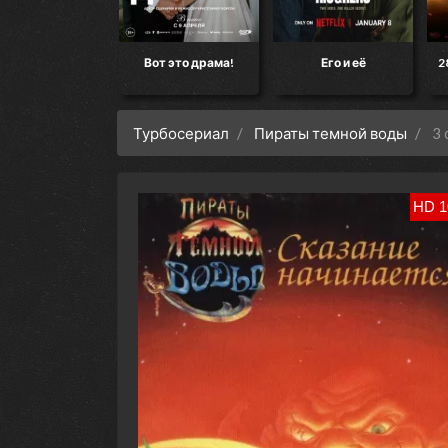
кт «Конец света»
Вот это драма!
Его и её
2
Турбосериал
Пираты темной воды
3 
HD 1