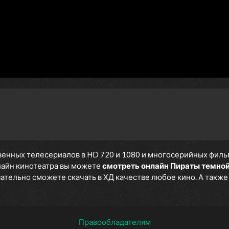
1 сезон 10 серия
King Niddler
1 сезон 9 серия
Panacea
1 сезон 8 серия
The Beast and the Bell
1 сезон 7 серия
A Drop of Darkness
1 сезон 6 серия
Andorus
1 сезон 5 серия
Победа
1 сезон 4 серия
Предательство
1 сезон 3 серия
Разрыв
1 сезон 2 серия
Позор
1 сезон 1 серия
Поиски
енных телесериалов в HD 720 и 1080 и многосерийных фильмов
нлайн кинотеатра вы можете
смотреть онлайн Пираты темно
язательно сможете скачать в ХД качестве любое кино. А такж
Правообладателям