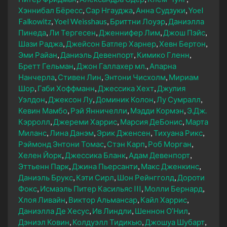
Хэннибал Бёресс
Сар Нгауджа
Анна Судзуки
Yoel
Falkowitz
Yoel Weisshaus
Бриттни Лоуэр
Даниэлла
Пинеда
Ли Тергесен
Дженнифер Лим
Джош Пэйс
Шази Раджа
Джейсон Батлер Харнер
Хевн Бертон
Эми Райан
Даниэль Девенпорт
Кимико Гленн
Бретт Гельман
Джон Галлахер мл.
Апарна
Нанчерла
Стивен Лин
Энтони Чисхолм
Мириам
Шор
Габи Хоффманн
Джессика Хехт
Джулия
Уэлдон
Джексон Лу
Доминик Колон
Лу Сумралл
Кевин Мамбо
Рэй Янничелли
Мэдди Кормэн
Э.Дж.
Кэрролл
Джереми Харрис
Марсия ДеБонис
Марта
Миланс
Лина Данэм
Эрик Дженсен
Тихуана Рикс
Рэймонд Энтони Томас
Стэн Карп
Роб Морган
Хелен Йорк
Джессика Бланк
Адам Девенпорт
Эттьенн Парк
Джина Пьерсанти
Макс Дженкинс
Даниэль Брукс
Кэти Сирл
Шон Рейнгголд
Дороти
Фокс
Исмаэль Питер Касильяс III
Молли Бернард
Хлоя Ливайн
Виктор Альмансар
Кайл Харрис
Даниэлла Де Хесус
Ив Линдли
Шеннон О’Нил
Дэниэл Ковин
Колдуэлл Тидикью
Джошуа Шубарт