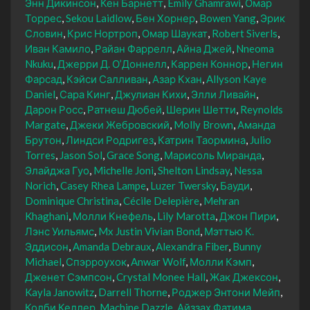
Энн Дикинсон
Кен Барнетт
Emily Ghamrawi
Омар
Торрес
Sekou Laidlow
Бен Хорнер
Bowen Yang
Эрик
Словин
Крис Нортроп
Омар Шаукат
Robert Siverls
Иван Камило
Райан Фаррелл
Айна Джей
Nneoma
Nkuku
Джерри Д. О’Доннелл
Каррен Коннор
Негин
Фарсад
Кэйси Салливан
Азар Кхан
Allyson Kaye
Daniel
Сара Кинг
Джулиан Кихи
Элли Ливайн
Дарон Росс
Ратнеш Дюбей
Шерин Шетти
Reynolds
Margate
Джеки Жебровский
Molly Brown
Аманда
Брутон
Линдси Родригез
Катрин Таормина
Julio
Torres
Jason Sol
Grace Song
Марисоль Миранда
Элайджа Гуо
Michelle Joni
Shelton Lindsay
Nessa
Norich
Casey Rhea Lampe
Luzer Twersky
Бауди
Dominique Christina
Cécile Delepière
Mehran
Khaghani
Молли Кнефель
Lily Marotta
Джон Пири
Лэнс Уильямс
Mx Justin Vivian Bond
Мэттью К.
Эддисон
Amanda Debraux
Alexandra Fiber
Bunny
Michael
Спэрроухок
Anwar Wolf
Молли Кэмп
Дженет Сэмпсон
Crystal Monee Hall
Жак Джексон
Kayla Janowitz
Darrell Thorne
Роджер Энтони Мейп
Колби Келлер
Machine Dazzle
Айззах Фатима