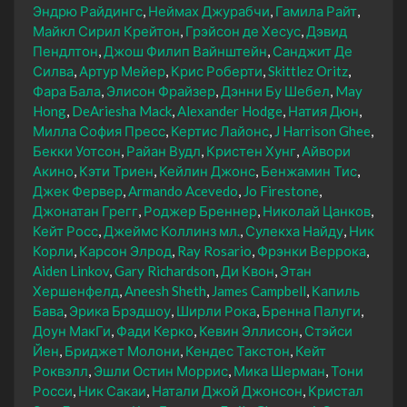
Эндрю Райдингс
Неймах Джурабчи
Гамила Райт
Майкл Сирил Крейтон
Грэйсон де Хесус
Дэвид
Пендлтон
Джош Филип Вайнштейн
Санджит Де
Силва
Артур Мейер
Крис Роберти
Skittlez Oritz
Фара Бала
Элисон Фрайзер
Дэнни Бу Шебел
May
Hong
DeAriesha Mack
Alexander Hodge
Натия Дюн
Милла София Пресс
Кертис Лайонс
J Harrison Ghee
Бекки Уотсон
Райан Вудл
Кристен Хунг
Айвори
Акино
Кэти Триен
Кейлин Джонс
Бенжамин Тис
Джек Фервер
Armando Acevedo
Jo Firestone
Джонатан Грегг
Роджер Бреннер
Николай Цанков
Кейт Росс
Джеймс Коллинз мл.
Сулекха Найду
Ник
Корли
Карсон Элрод
Ray Rosario
Фрэнки Веррока
Aiden Linkov
Gary Richardson
Ди Квон
Этан
Хершенфелд
Aneesh Sheth
James Campbell
Капиль
Бава
Эрика Брэдшоу
Ширли Рока
Бренна Палуги
Доун МакГи
Фади Керко
Кевин Эллисон
Стэйси
Йен
Бриджет Молони
Кендес Такстон
Кейт
Роквэлл
Эшли Остин Моррис
Мика Шерман
Тони
Росси
Ник Сакаи
Натали Джой Джонсон
Кристал