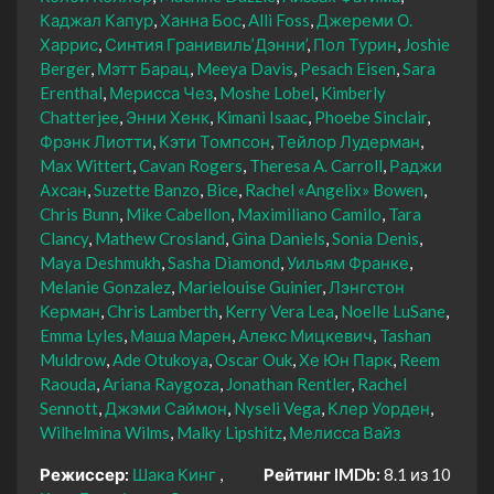
Каджал Капур
Ханна Бос
Alli Foss
Джереми О.
Харрис
Синтия Гранивиль’Дэнни’
Пол Турин
Joshie
Berger
Мэтт Барац
Meeya Davis
Pesach Eisen
Sara
Erenthal
Мерисса Чез
Moshe Lobel
Kimberly
Chatterjee
Энни Хенк
Kimani Isaac
Phoebe Sinclair
Фрэнк Лиотти
Кэти Томпсон
Тейлор Лудерман
Max Wittert
Cavan Rogers
Theresa A. Carroll
Раджи
Ахсан
Suzette Banzo
Bice
Rachel «Angelix» Bowen
Chris Bunn
Mike Cabellon
Maximiliano Camilo
Tara
Clancy
Mathew Crosland
Gina Daniels
Sonia Denis
Maya Deshmukh
Sasha Diamond
Уильям Франке
Melanie Gonzalez
Marielouise Guinier
Лэнгстон
Керман
Chris Lamberth
Kerry Vera Lea
Noelle LuSane
Emma Lyles
Маша Марен
Алекс Мицкевич
Tashan
Muldrow
Ade Otukoya
Oscar Ouk
Хе Юн Парк
Reem
Raouda
Ariana Raygoza
Jonathan Rentler
Rachel
Sennott
Джэми Саймон
Nyseli Vega
Клер Уорден
Wilhelmina Wilms
Malky Lipshitz
Мелисса Вайз
Режиссер:
Шака Кинг
Рейтинг IMDb:
8.1 из 10