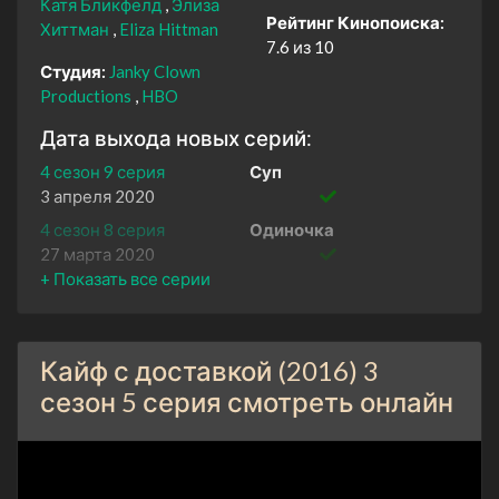
Катя Бликфелд
Элиза
Рейтинг Кинопоиска:
Хиттман
Eliza Hittman
7.6 из 10
Студия:
Janky Clown
Productions
HBO
Дата выхода новых серий:
4 сезон 9 серия
Суп
3 апреля 2020
4 сезон 8 серия
Одиночка
27 марта 2020
4 сезон 7 серия
Рука
20 марта 2020
4 сезон 6 серия
Вперед
Кайф с доставкой (2016) 3
13 марта 2020
сезон 5 серия смотреть онлайн
4 сезон 5 серия
Ширма
6 марта 2020
4 сезон 4 серия
Мгновения жизни
28 февраля 2020