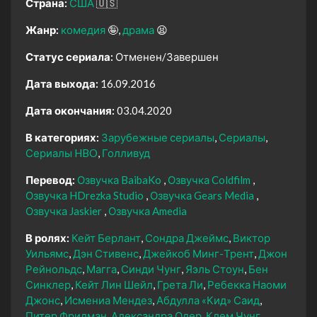
Страна:
США
🇺🇸
Жанр:
комедия
🤪
драма
😫
Статус сериала:
Отменен/Завершен
Дата выхода:
16.09.2016
Дата окончания:
03.04.2020
В категориях:
Зарубежные сериалы
Сериалы
Сериалы HBO
Голливуд
Перевод:
Озвучка BaibaKo
Озвучка Coldfilm
Озвучка HDrezka Studio
Озвучка Gears Media
Озвучка Jaskier
Озвучка Amedia
В ролях:
Кейт Берлант
Сондра Джеймс
Виктор
Уильямс
Дэн Стивенс
Джейкоб Минг-Трент
Джон
Рейнольдс
Магга
Синди Чунг
Яэль Стоун
Бен
Синклер
Кейт Лин Шейл
Грета Ли
Ребекка Наоми
Джонс
Исмениа Мендез
Абдулла «Кид» Саид
Питер Фридман
Александра Одер
Клем Чунг