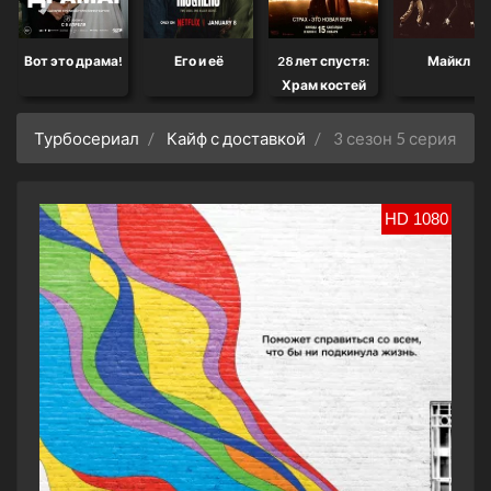
Вот это драма!
Его и её
28 лет спустя:
Майкл
Храм костей
Турбосериал
Кайф с доставкой
3 сезон 5 серия
HD 1080