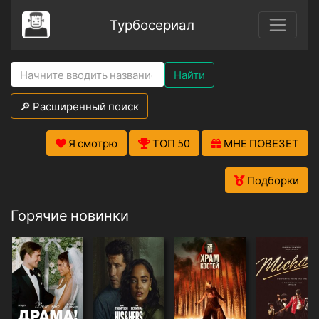
Турбосериал
Найти
🔎 Расширенный поиск
Я смотрю
ТОП 50
МНЕ ПОВЕЗЕТ
Подборки
Горячие новинки