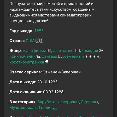
Погрузитесь в мир эмоций и приключений и
наслаждайтесь этим искусством, созданным
выдающимися мастерами кинематографии
специально для вас!
Год выхода:
1995
Страна:
США
🇺🇸
Жанр:
мультфильм
🧚‍♀️
фантастика
🧙‍♀️
комедия
🤪
приключения
🎒
фэнтези
🧝‍♂️
семейный
👨‍👩‍👧‍👦
короткометражка
🎥
Статус сериала:
Отменен/Завершен
Дата выхода:
28.10.1995
Дата окончания:
03.02.1996
В категориях:
Зарубежные сериалы
Сериалы
Мультсериалы
Голливуд