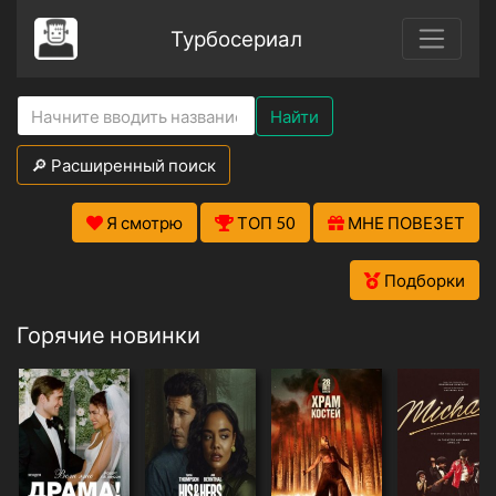
Турбосериал
Найти
🔎 Расширенный поиск
Я смотрю
ТОП 50
МНЕ ПОВЕЗЕТ
Подборки
Горячие новинки