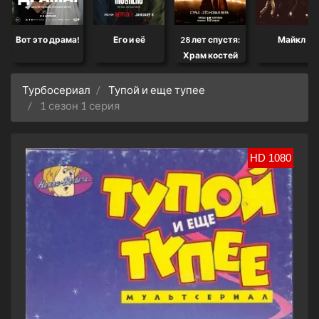
Вот это драма!
Его и её
28 лет спустя:
Майкл
Храм костей
Турбосериал
Тупой и еще тупее
1 сезон 1 серия
HD 1080