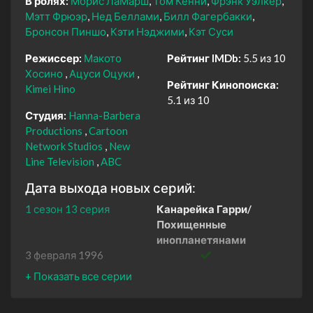
В ролях:
Морис ЛаМарш
Том Кенни
Фрэнк Уэлкер
Мэтт Фрюэр
Нед Беллами
Билл Фагербакки
Бронсон Пиншо
Кэти Нэджими
Кэт Суси
Режиссер:
Макото
Рейтинг IMDb:
5.5 из 10
Хосино
Ацуси Оцуки
Рейтинг Кинопоиска:
Kimei Hino
5.1 из 10
Студия:
Hanna-Barbera
Productions
Cartoon
Network Studios
New
Line Television
ABC
Дата выхода новых серий:
1 сезон 13 серия
Канарейка Гарри/
Похищенные
инопланетянами
3 февраля 1996
1 сезон 12 серия
Общипанный дурачок/
Безумная стирка
27 января 1996