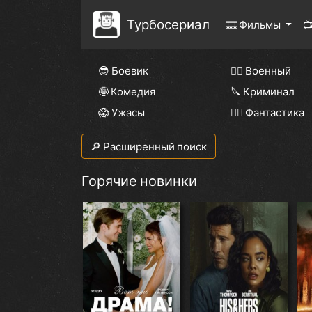
Турбосериал
🎞 Фильмы

😎 Боевик
👨‍✈️ Военный
🤪 Комедия
🔪 Криминал
😱 Ужасы
🧙‍♀️ Фантастика
🔎 Расширенный поиск
Горячие новинки