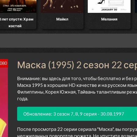
8 лет спустя: Храм
Майкл
Мелания
костей
Маска (1995) 2 сезон 22 се
080
Внимание: вы здесь для того, чтобы бесплатно и без
Маска 1995 в хорошем HD качестве и на русском язы
Филиппины, Корея Южная, Тайвань талантливым реж
года.
Обновление: 3 сезон 7, 8, 9 серия - 30.08.1997
После просмотра 22 серии сериала "Маска", вы погру
неожиданных поворотов сюжета. Не упустите возмож