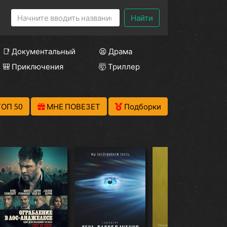
Найти
📑 Документальный
😫 Драма
🎒 Приключения
🤯 Триллер
ТОП 50
МНЕ ПОВЕЗЕТ
Подборки