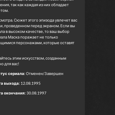
ия, так как каждая из них обладает
том.
смотра. Сюжет этого эпизода увлечет вас
ни, проведенном перед экраном. Если вы
а в высоком качестве, то ваш выбор
ала Маска поражает не только
ющимися персонажами, которые оставят
айтесь этим искусством, созданным
 для вас!
тус сериала:
Отменен/Завершен
а выхода:
12.08.1995
а окончания:
30.08.1997