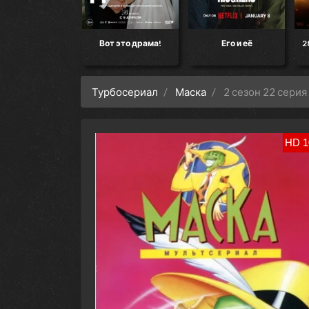
кт «Конец света»
Вот это драма!
Его и её
2
Турбосериал
Маска
2 сезон 22 серия
HD 1