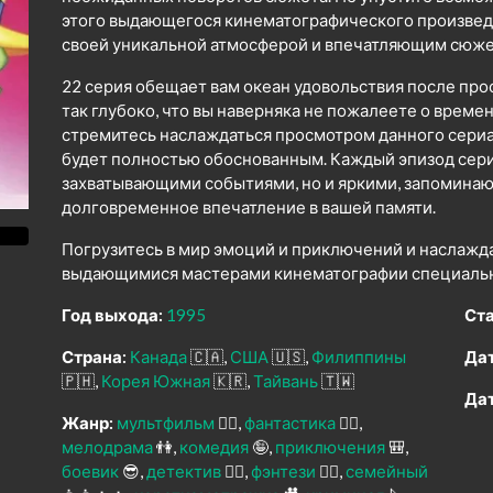
этого выдающегося кинематографического произведен
своей уникальной атмосферой и впечатляющим сюже
22 серия обещает вам океан удовольствия после про
так глубоко, что вы наверняка не пожалеете о време
стремитесь наслаждаться просмотром данного сериал
будет полностью обоснованным. Каждый эпизод сери
захватывающими событиями, но и яркими, запомина
долговременное впечатление в вашей памяти.
Погрузитесь в мир эмоций и приключений и наслажд
выдающимися мастерами кинематографии специально
Год выхода:
1995
Ста
Страна:
Канада
🇨🇦
США
🇺🇸
Филиппины
Дат
🇵🇭
Корея Южная
🇰🇷
Тайвань
🇹🇼
Дат
Жанр:
мультфильм
🧚‍♀️
фантастика
🧙‍♀️
мелодрама
👫
комедия
🤪
приключения
🎒
боевик
😎
детектив
🕵️‍♂️
фэнтези
🧝‍♂️
семейный