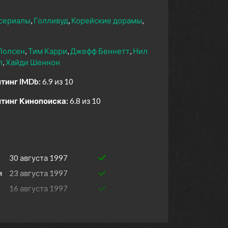
сериалы
Голливуд
Корейские дорамы
Полсен
Тим Карри
Джефф Беннетт
Нил
л
Хайди Шеннон
тинг IMDb:
6.9 из 10
тинг Кинопоиска:
6.8 из 10
30 августа 1997
м
23 августа 1997
16 августа 1997
9 августа 1997
2 августа 1997