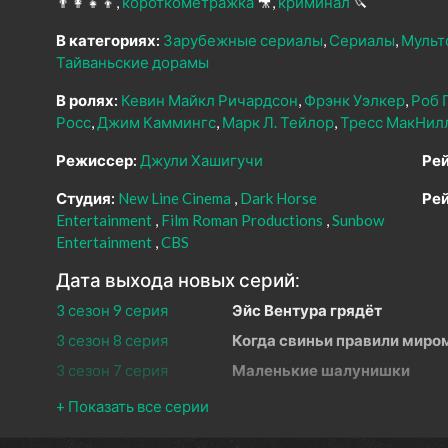
👨‍👩‍👧‍👦
короткометражка
🎥
криминал
🔪
В категориях:
Зарубежные сериалы
Сериалы
Мульт
Тайваньские дорамы
В ролях:
Кевин Майкл Ричардсон
Фрэнк Уэлкер
Роб 
Росс
Джим Каммингс
Марк Л. Тейлор
Тресс МакНил
Режиссер:
Джули Хашигучи
Рей
Студия:
New Line Cinema
Dark Horse
Рей
Entertainment
Film Roman Productions
Sunbow
Entertainment
CBS
Дата выхода новых серий:
3 сезон 9 серия
Эйс Вентура грядёт
3 сезон 8 серия
Когда свиньи правили миро
3 сезон 7 серия
Маленькие шалунишки
3 сезон 6 серия
Загадочный круиз
3 сезон 5 серия
Владеть и сморкаться