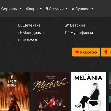
 Сериалы
Жанры
🎙 Озвучки
⭐ Лучшее
🕵️‍♂️ Детектив
👶 Детский
👫 Мелодрама
🧚‍♀️ Мультфильм
🧝‍♂️ Фэнтези
Я смотрю