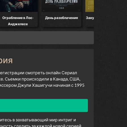
Ограбление в Лос-
День разоблачения
Закулисье реальности
Анджелесе
рия
 регистрации смотреть онлайн Сериал
ке. Сьемки происходили в Канада, США,
иссером Джули Хашигучи начиная с 1995
зитесь в захватывающий мир интриг и
ность следить за каждой новой серией