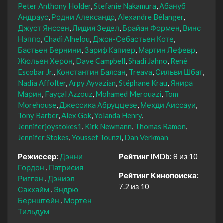
Peter Anthony Holder
Stefanie Nakamura
Абануб
Андраус
Родни Александр
Alexandre Bélanger
Джуст Янссен
Лидия Зедел
Брайан Формен
Винс
Нэппо
Chadi Alhelou
Джон-Себастьен Коте
Бастьен Бернини
Зариф Капиер
Мартин Лефевр
Жюльен Херон
Dave Campbell
Shadi Jahno
René
Escobar Jr.
Константин Балсан
Treava
Сильви Шбат
Nadia Affolter
Arpy Ayvazian
Stéphane Krau
Янира
Марин
Fayçal Azzouz
Mohamed Merouazi
Tom
Morehouse
Джессика Абруццезе
Мехди Аиссауи
Tony Barber
Alex Gok
Yolanda Henry
Jenniferjoystokes1
Kirk Newmann
Thomas Ramon
Jennifer Stokes
Youssef Tounzi
Dan Verkman
Режиссер:
Дэнни
Рейтинг IMDb:
8 из 10
Гордон
Патрисия
Рейтинг Кинопоиска:
Ригген
Дэниэл
7.2 из 10
Сакхайм
Эндрю
Бернштейн
Мортен
Тильдум