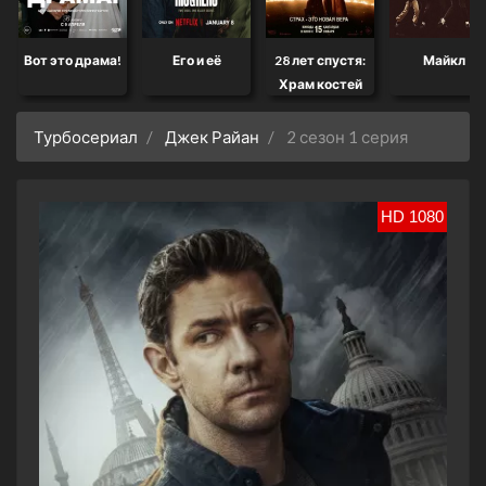
Вот это драма!
Его и её
28 лет спустя:
Майкл
Храм костей
Турбосериал
Джек Райан
2 сезон 1 серия
HD 1080