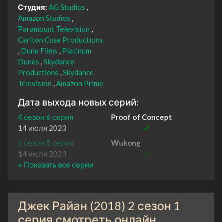
Студия:
AG Studios
Amazon Studios
Paramount Television
Carlton Cuse Productions
Dune Films
Platinum
Dunes
Skydance
Productions
Skydance
Television
Amazon Prime
Дата выхода новых серий:
4 сезон 6 серия
Proof of Concept
14 июля 2023
4 сезон 5 серия
Wukong
14 июля 2023
4 сезон 4 серия
Bethesda
7 июля 2023
4 сезон 3 серия
Sacrifices
Джек Райан (2018) 2 сезон 1
7 июля 2023
серия смотреть онлайн
4 сезон 2 серия
Convergence