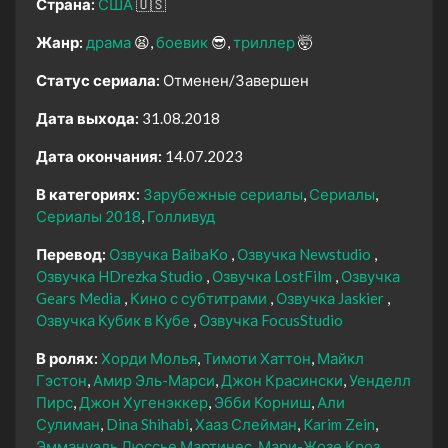
Страна:
США
🇺🇸
Жанр:
драма
😫
боевик
😎
триллер
🤯
Статус сериала:
Отменен/Завершен
Дата выхода:
31.08.2018
Дата окончания:
14.07.2023
В категориях:
Зарубежные сериалы
Сериалы
Сериалы 2018
Голливуд
Перевод:
Озвучка BaibaKo
Озвучка Newstudio
Озвучка HDrezka Studio
Озвучка LostFilm
Озвучка
Gears Media
Кино с субтитрами
Озвучка Jaskier
Озвучка Кубик в Кубе
Озвучка FocusStudio
В ролях:
Хорди Молья
Тимоти Хаттон
Майкл
Гэстон
Амир Эль-Марси
Джон Красински
Уенделл
Пирс
Джон Хугенэккер
Эбби Корниш
Али
Сулиман
Dina Shihabi
Хааз Слейман
Karim Zein
Эммануэль Люссье Мартинес
Мари-Жозе Кроз