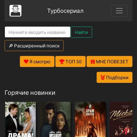
Турбосериал
Найти
🔎 Расширенный поиск
Я смотрю
ТОП 50
МНЕ ПОВЕЗЕТ
Подборки
Горячие новинки