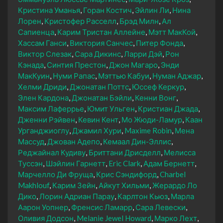
Кристина Уманья
Горан Костич
Эйлин Ли
Нина
Лорен
Кристофер Расселл
Брэд Милн
Ал
Сапиенца
Карим Тристан Аллейне
Мэтт МакКой
Хассам Ганси
Виктория Санчес
Питер Фонда
Виктор Слезак
Сара Дикинс
Ларри Дэй
Рон
Кэнада
Синтия Престон
Джон Магаро
Энди
МакКуин
Нуми Рапас
Мэттью Кабуи
Нуман Аджар
Хелми Дриди
Джонатан Поттс
Юссеф Керкур
Элен Кардона
Джонатан Бэйли
Кенни Вонг
Максим Лаферрье
Юмит Ульген
Кристиан Джада
Дженни Рэйвен
Кевин Кент
Мо Жюди-Ламур
Каан
Урганджиоглу
Джамил Хури
Maxime Robin
Мена
Массуд
Джован Адепо
Кемаал Дин-Эллис
Реджайнал Кудиву
Бриттани Дрисделл
Мелисса
Туссэн
Шэйлин Гарнетт
Eric Clark
Адам Бернетт
Марчелло Ди Фруща
Крис Сэндифорд
Charbel
Makhlouf
Карим Зейн
Айкут Хильми
Жерардо Ло
Дико
Лорин Адриан Парау
Карлтон Кьюз
Марла
Аарон Уопнер
Френсис Ламарр
Сара Левески
Оливия Додсон
Melanie Jewel Howard
Марко Лехт