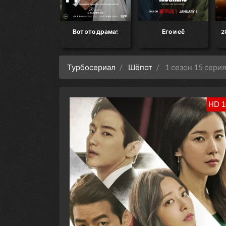
кт «Конец света»
Вот это драма!
Его и её
2
Турбосериал
Шёпот
1 сезон 15 серия
HD 1