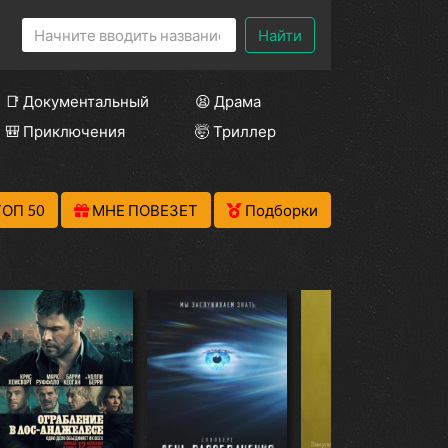
Найти
📑 Документальный
😫 Драма
🎒 Приключения
🤯 Триллер
ТОП 50
МНЕ ПОВЕЗЕТ
Подборки