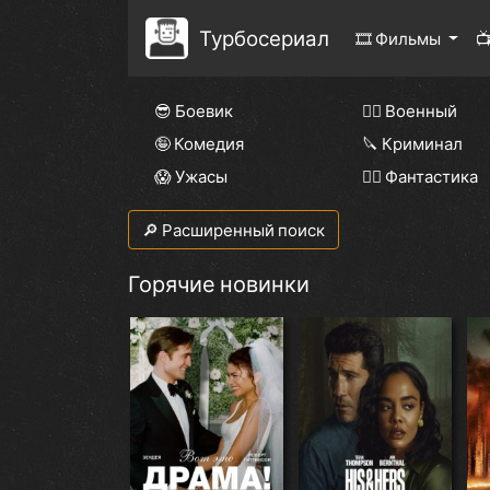
Турбосериал
🎞 Фильмы

😎 Боевик
👨‍✈️ Военный
🤪 Комедия
🔪 Криминал
😱 Ужасы
🧙‍♀️ Фантастика
🔎 Расширенный поиск
Горячие новинки