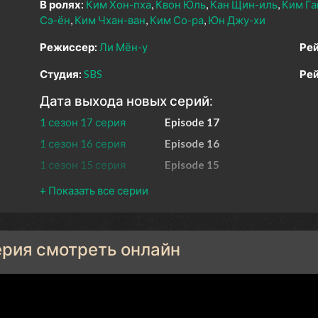
В ролях:
Ким Хон-пха
Квон Юль
Кан Щин-иль
Ким Га
Сэ-ён
Ким Чхан-ван
Ким Со-ра
Юн Джу-хи
Режиссер:
Ли Мён-у
Рей
Студия:
SBS
Рей
Дата выхода новых серий:
1 сезон 17 серия
Episode 17
1 сезон 16 серия
Episode 16
1 сезон 15 серия
Episode 15
1 сезон 14 серия
Episode 14
1 сезон 13 серия
Episode 13
1 сезон 12 серия
Episode 12
серия смотреть онлайн
1 сезон 11 серия
Episode 11
1 сезон 10 серия
Episode 10
1 сезон 9 серия
Episode 9
1 сезон 8 серия
Episode 8