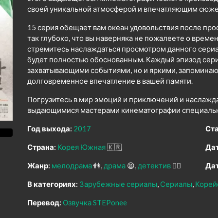
своей уникальной атмосферой и впечатляющим сюже
15 серия обещает вам океан удовольствия после про
так глубоко, что вы наверняка не пожалеете о време
стремитесь наслаждаться просмотром данного сериал
будет полностью обоснованным. Каждый эпизод сер
захватывающими событиями, но и яркими, запомина
долговременное впечатление в вашей памяти.
Погрузитесь в мир эмоций и приключений и наслажд
выдающимися мастерами кинематографии специально
Год выхода:
2017
Ста
Страна:
Корея Южная
🇰🇷
Дат
Жанр:
мелодрама
👫
драма
😫
детектив
🕵️‍♂️
Дат
В категориях:
Зарубежные сериалы
Сериалы
Корей
Перевод:
Озвучка STEPonee