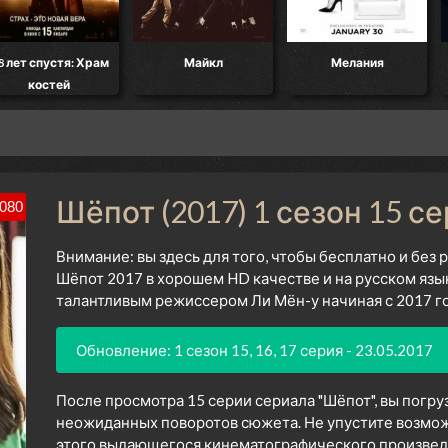
8 лет спустя: Храм
Майкл
Мелания
костей
Шёпот (2017) 1 сезон 15 с
080
Внимание: вы здесь для того, чтобы бесплатно и без
Шёпот 2017 в хорошем HD качестве и на русском яз
талантливым режиссером Ли Мён-у начиная с 2017 го
Обновление: 1 сезон 15, 16, 17 серия - 23.05.2017
После просмотра 15 серии сериала "Шёпот", вы погру
неожиданных поворотов сюжета. Не упустите возмож
этого выдающегося кинематографического произведен