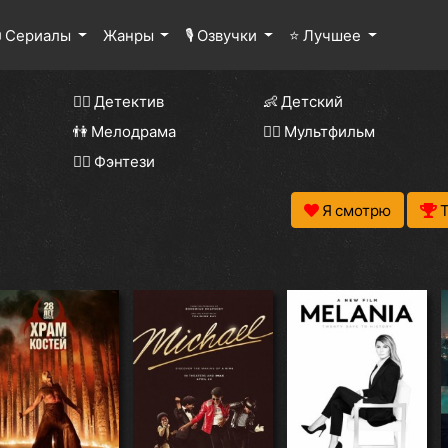
 Сериалы
Жанры
🎙 Озвучки
⭐ Лучшее
🕵️‍♂️ Детектив
👶 Детский
👫 Мелодрама
🧚‍♀️ Мультфильм
🧝‍♂️ Фэнтези
Я смотрю