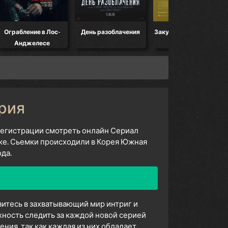
Ограбление в Лос-
День разоблачения
Закулисье реальности
Анджелесе
ерия
 регистрации смотреть онлайн Сериал
ыке. Сьемки происходили в Корея Южная
да.
зитесь в захватывающий мир интриг и
ность следить за каждой новой серией
ия, так как каждая из них обладает