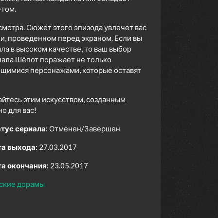
том.
смотра. Сюжет этого эпизода увлечет вас
ни, проведенном перед экраном. Если вы
а в высоком качестве, то ваш выбор
иала Шёпот поражает не только
ющимися персонажами, которые оставят
айтесь этим искусством, созданным
 для вас!
тус сериала:
Отменен/Завершен
а выхода:
27.03.2017
а окончания:
23.05.2017
ские дорамы