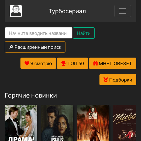
Турбосериал
Найти
🔎 Расширенный поиск
Я смотрю
ТОП 50
МНЕ ПОВЕЗЕТ
Подборки
Горячие новинки