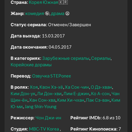
Страна:
Корея Южная
🇰🇷
Жанр:
комедия
🤪
драма
😫
Статус сериала:
Отменен/Завершен
Дата выхода:
15.03.2017
Дата окончания:
04.05.2017
В категориях:
Зарубежные сериалы
Сериалы
Корейские дорамы
Перевод:
Озвучка STEPonee
В ролях:
Хоя
Квон Хэ-хё
Ха Сок-чин
О Дэ-хван
Ким Дон-ук
Ли Дон-хви
Лим Е-джин
Ко А-сон
Чан
Щин-ён
Хан Сон-хва
Ким Хи-чхан
Пак Сэ-ван
Ким
Ю-ми
Jang Shin-Young
Режиссер:
Чон Джи-ин
Рейтинг IMDb:
6.8 из 10
Студия:
MBC-TV Korea
Рейтинг Кинопоиска:
7