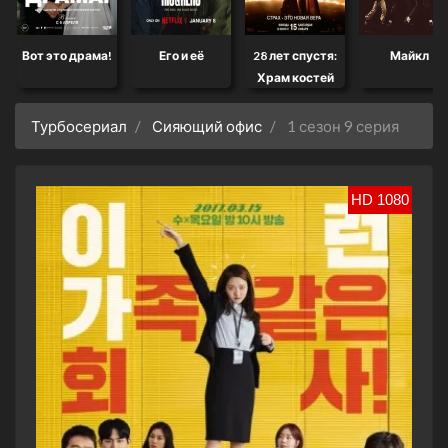
Вот это драма!
Его и её
28 лет спустя:
Майкл
Храм костей
Турбосериал
Сияющий офис
1 сезон 9 серия
HD 1080