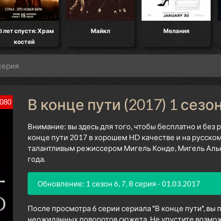
8 лет спустя: Храм
Майкл
Мелания
костей
 серия
В конце пути (2017) 1 сезо
080
Внимание: вы здесь для того, чтобы бесплатно и без
конце пути 2017 в хорошем HD качестве и на русско
талантливым режиссером Мигель Конде, Мигель Альк
года.
Обновление: 1 сезон 6, 7, 8 серия - 01.03.2017
После просмотра 6 серии сериала "В конце пути", вы
неожиданных поворотов сюжета. Не упустите возмож