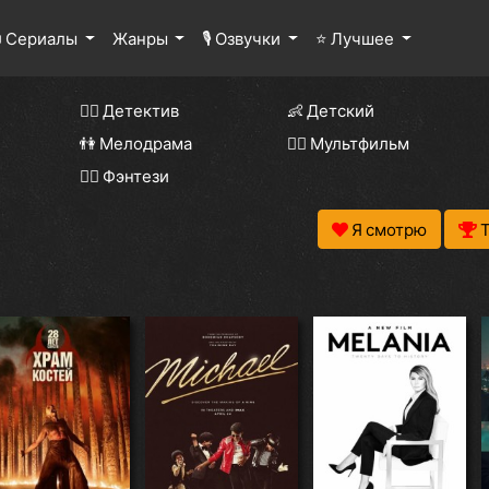
 Сериалы
Жанры
🎙 Озвучки
⭐ Лучшее
🕵️‍♂️ Детектив
👶 Детский
👫 Мелодрама
🧚‍♀️ Мультфильм
🧝‍♂️ Фэнтези
Я смотрю