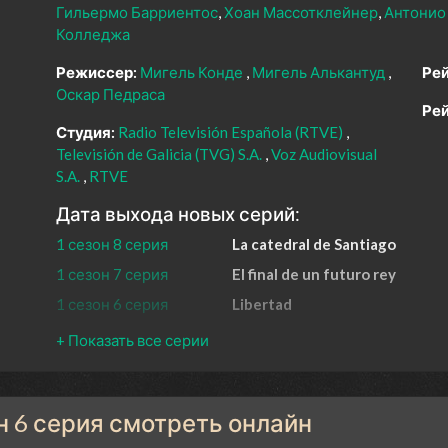
Гильермо Барриентос
Хоан Массотклейнер
Антонио
Колледжа
Режиссер:
Мигель Конде
Мигель Алькантуд
Рей
Оскар Педраса
Рей
Студия:
Radio Televisión Española (RTVE)
Televisión de Galicia (TVG) S.A.
Voz Audiovisual
S.A.
RTVE
Дата выхода новых серий:
1 сезон 8 серия
La catedral de Santiago
1 сезон 7 серия
El final de un futuro rey
1 сезон 6 серия
Libertad
1 сезон 5 серия
La libertad de los hombres
1 сезон 4 серия
Rebelión
1 сезон 3 серия
Dos días
он 6 серия смотреть онлайн
1 сезон 2 серия
Héroes anónimos