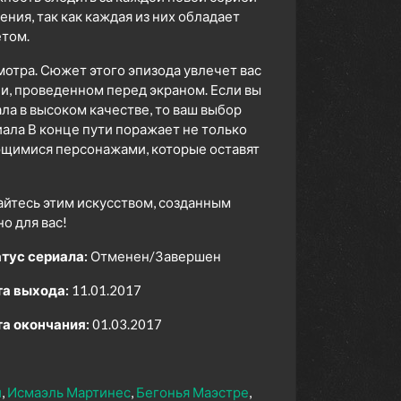
ия, так как каждая из них обладает
том.
мотра. Сюжет этого эпизода увлечет вас
ни, проведенном перед экраном. Если вы
а в высоком качестве, то ваш выбор
ала В конце пути поражает не только
ющимися персонажами, которые оставят
айтесь этим искусством, созданным
 для вас!
тус сериала:
Отменен/Завершен
а выхода:
11.01.2017
а окончания:
01.03.2017
й
Исмаэль Мартинес
Бегонья Маэстре