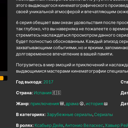
этого выдающегося кинематографического произведен
своей уникальной атмосферой и впечатляющим сюже
6 серия обещает вам океан удовольствия после прос
так глубоко, что вы наверняка не пожалеете о време
стремитесь наслаждаться просмотром данного сериал
будет полностью обоснованным. Каждый эпизод сери
захватывающими событиями, но и яркими, запомина
долговременное впечатление в вашей памяти.
Погрузитесь в мир эмоций и приключений и наслажд
выдающимися мастерами кинематографии специально
Год выхода:
2017
Ста
Страна:
Испания
🇪🇸
Дат
Жанр:
приключения
🎒
драма
😫
история
📖
Дат
В категориях:
Зарубежные сериалы
Сериалы
В ролях:
Ксабьер Дейв
Антонио Веласкес
Хавьер Ре