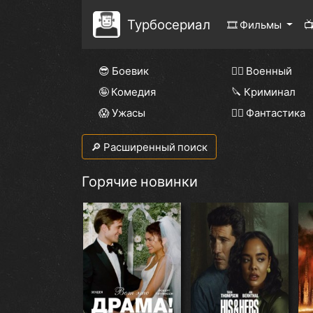
Турбосериал
🎞 Фильмы

😎 Боевик
👨‍✈️ Военный
🤪 Комедия
🔪 Криминал
😱 Ужасы
🧙‍♀️ Фантастика
🔎 Расширенный поиск
Горячие новинки