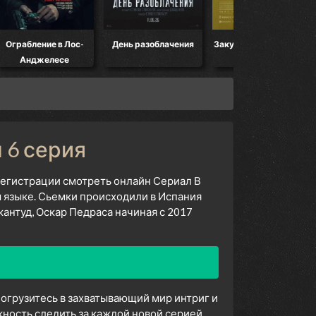
Ограбление в Лос-
День разоблачения
Закулисье реальности
Анджелесе
н 6 серия
 регистрации смотреть онлайн Сериал В
м языке. Сьемки происходили в Испания
антуд, Оскар Педраса начиная с 2017
 погрузитесь в захватывающий мир интриг и
ность следить за каждой новой серией