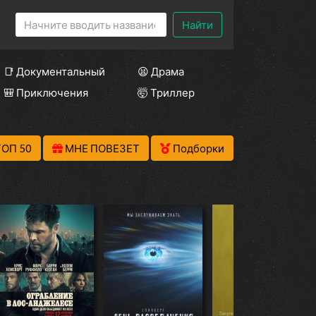
Найти
📑 Документальный
😫 Драма
🎒 Приключения
🤯 Триллер
ТОП 50
МНЕ ПОВЕЗЕТ
Подборки